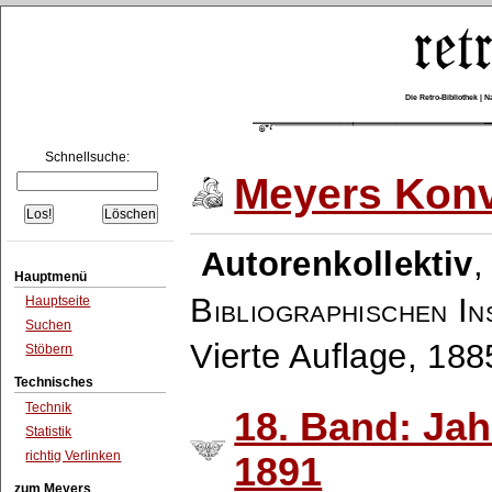
Die Retro-Bibliothek |
Schnellsuche:
Meyers Konv
Autorenkollektiv
Hauptmenü
Bibliographischen In
Hauptseite
Suchen
Vierte Auflage, 18
Stöbern
Technisches
Technik
18. Band: Ja
Statistik
richtig Verlinken
1891
zum Meyers