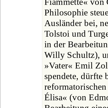
Fiammette« von 
Philosophie steue
Ausländer bei, n
Tolstoi und Tur
in der Bearbeitu
Willy Schultz), u
»Vater« Emil Zol
spendete, dürfte 
reformatorischen 
Élisa« (von Edmo
Bearbeitung eine