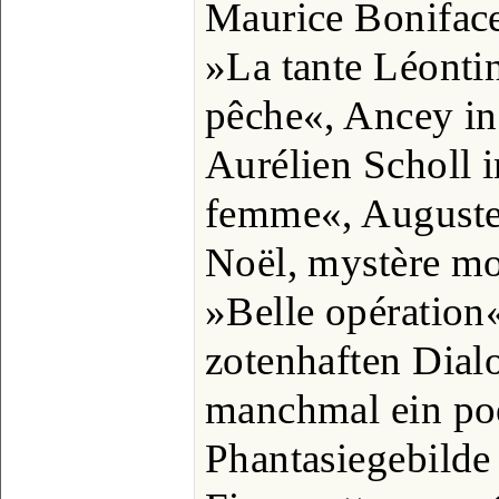
Maurice Bonifac
»La tante Léonti
pêche«, Ancey in
Aurélien Scholl 
femme«, Auguste 
Noël, mystère mo
»Belle opération«
zotenhaften Dialo
manchmal ein po
Phantasiegebilde 