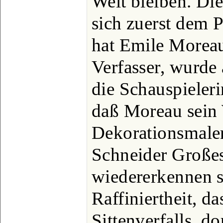
Welt bleiben. Die
sich zuerst dem P
hat Emile Morea
Verfasser, wurde
die Schauspieler
daß Moreau sein 
Dekorationsmaler
Schneider Großes
wiedererkennen so
Raffiniertheit, d
Sittenverfalls, do