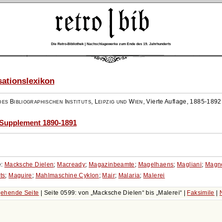
Die Retro-Bibliothek | Nachschlagewerke zum Ende des 19. Jahrhunderts
ationslexikon
es Bibliographischen Instituts, Leipzig und Wien
,
Vierte Auflage, 1885-1892
-Supplement 1890-1891
e:
Macksche Dielen
;
Macready
;
Magazinbeamte
;
Magelhaens
;
Magliani
;
Magne
ts
;
Maguire
;
Mahlmaschine Cyklon
;
Mair
;
Malaria
;
Malerei
ehende Seite
| Seite 0599: von
Macksche Dielen
bis
Malerei
|
Faksimile
|