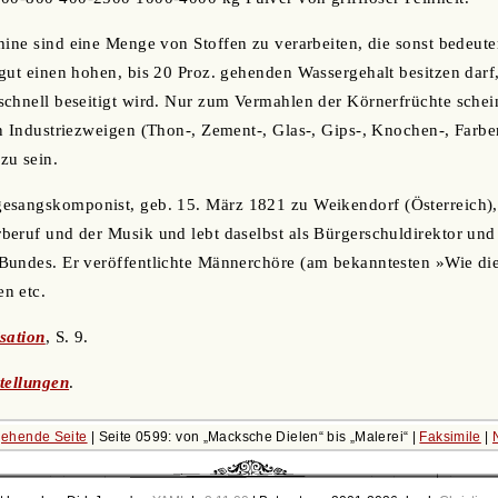
hine sind eine Menge von Stoffen zu verarbeiten, die sonst bedeut
gut einen hohen, bis 20 Proz. gehenden Wassergehalt besitzen darf
chnell beseitigt wird. Nur zum Vermahlen der Körnerfrüchte schein
n Industriezweigen (Thon-, Zement-, Glas-, Gips-, Knochen-, Farbe
zu sein.
gesangskomponist, geb. 15. März 1821 zu Weikendorf (Österreich)
eruf und der Musik und lebt daselbst als Bürgerschuldirektor und
Bundes. Er veröffentlichte Männerchöre (am bekanntesten »Wie di
n etc.
sation
, S. 9.
tellungen
.
ehende Seite
| Seite 0599: von
Macksche Dielen
bis
Malerei
|
Faksimile
|