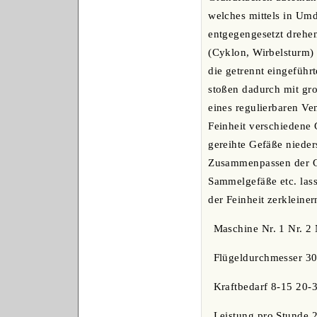
welches mittels in Umd
entgegengesetzt drehe
(Cyklon, Wirbelsturm)
die getrennt eingeführ
stoßen dadurch mit gro
eines regulierbaren Ve
Feinheit verschiedene 
gereihte Gefäße nieders
Zusammenpassen der Ge
Sammelgefäße etc. lass
der Feinheit zerkleine
Maschine Nr. 1 Nr. 2 
Flügeldurchmesser 3
Kraftbedarf 8-15 20-3
Leistung pro Stunde 