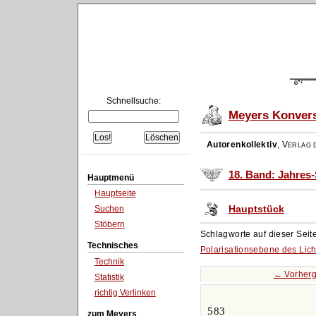
Schnellsuche:
Meyers Konvers
Autorenkollektiv
,
Verlag d
18. Band: Jahres
Hauptmenü
Hauptseite
Hauptstück
Suchen
Stöbern
Schlagworte auf dieser Seit
Technisches
Polarisationsebene des Lich
Technik
← Vorherg
Statistik
richtig Verlinken
583
zum Meyers