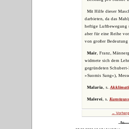
Mit Hilfe dieser Masc
darbieten, da das Mahl
heftige Luftbewegung s
aber für eine Reihe vo
von großer Bedeutung 
Mair
, Franz, Männer
widmete sich dem Lehrb
gegründeten Schubert-
»Suomis Sang«), Messe
Malaria
, s.
Akklimati
Malerei
, s.
Kunstauss
← Vorherg