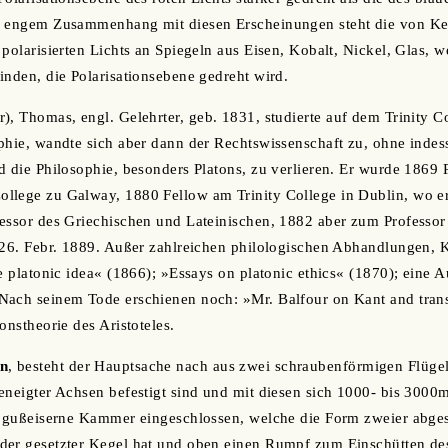
n engem Zusammenhang mit diesen Erscheinungen steht die von Ker
polarisierten Lichts an Spiegeln aus Eisen, Kobalt, Nickel, Glas, w
inden, die Polarisationsebene gedreht wird.
), Thomas, engl. Gelehrter, geb. 1831, studierte auf dem Trinity C
phie, wandte sich aber dann der Rechtswissenschaft zu, ohne indess
d die Philosophie, besonders Platons, zu verlieren. Er wurde 1869 P
llege zu Galway, 1880 Fellow am Trinity College in Dublin, wo 
essor des Griechischen und Lateinischen, 1882 aber zum Professor
 26. Febr. 1889. Außer zahlreichen philologischen Abhandlungen, 
he platonic idea« (1866); »Essays on platonic ethics« (1870); eine 
Nach seinem Tode erschienen noch: »Mr. Balfour on Kant and tran
onstheorie des Aristoteles.
n
, besteht der Hauptsache nach aus zwei schraubenförmigen Flüge
eneigter Achsen befestigt sind und mit diesen sich 1000- bis 3000m
e gußeiserne Kammer eingeschlossen, welche die Form zweier abges
der gesetzter Kegel hat und oben einen Rumpf zum Einschütten des