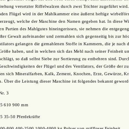
rehung versetzter Riffelwalzen durch zwei Trichter zugeführt wird
nden Flügel wird in der Mahlkammer eine äußerst heftige wirbelf
 erzeugt, welche der Maschine den Namen gegeben hat. In diese 
ten Partien des Mahlgutes hineingerissen, sie nehmen die entgege
ßer Gewalt aufeinander und zermahlen sich gegenseitig bis zur höch
ntilators gelangen die gemahlenen Stoffe in Kammern, die je nach 
Größe haben, und in welchen sich das Mehl nach seiner Feinheit un
chlägt, so daß selbst Siebe zur Sortierung zu entbehren sind. Durc
schwindigkeiten der Flügel und des Ventilators, der Größe der zu
en sich Mineralfarben, Kalk, Zement, Knochen, Erze, Gewürze, Krä
rn. Über die Leistung dieser Maschine ist folgendes bekannt geword
Nr. 3
05 610 900 mm
5 35-50 Pferdekräfte
200-800 400-2500 1000-4000 kg Pulver von griffloser Feinheit.