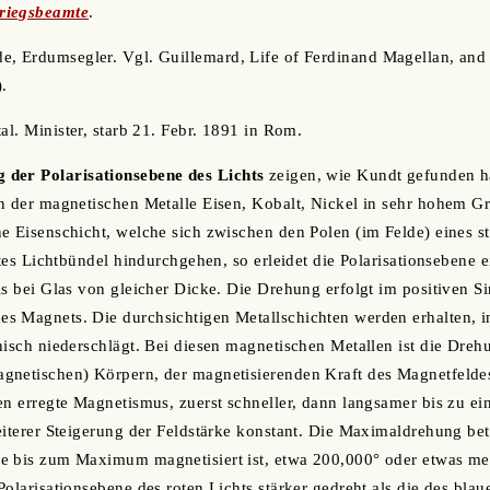
riegsbeamte
.
de, Erdumsegler. Vgl. Guillemard, Life of Ferdinand Magellan, and 
.
tal. Minister, starb 21. Febr. 1891 in Rom.
der Polarisationsebene des Lichts
zeigen, wie Kundt gefunden h
n der magnetischen Metalle Eisen, Kobalt, Nickel in sehr hohem G
e Eisenschicht, welche sich zwischen den Polen (im Felde) eines s
ertes Lichtbündel hindurchgehen, so erleidet die Polarisationsebene
ls bei Glas von gleicher Dicke. Die Drehung erfolgt im positiven Si
s Magnets. Die durchsichtigen Metallschichten werden erhalten, i
nisch niederschlägt. Bei diesen magnetischen Metallen ist die Dreh
gnetischen) Körpern, der magnetisierenden Kraft des Magnetfeldes
sen erregte Magnetismus, zuerst schneller, dann langsamer bis zu
eiterer Steigerung der Feldstärke konstant. Die Maximaldrehung betr
e bis zum Maximum magnetisiert ist, etwa 200,000° oder etwas me
olarisationsebene des roten Lichts stärker gedreht als die des blaue