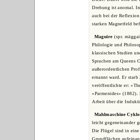
Drehung ist anomal. I
auch bei der Reflexion 
starken Magnetfeld bef
Maguire
(spr. mäggair
Philologie und Philoso
klassischen Studien un
Sprachen am Queens Co
außerordentlichen Prof
ernannt ward. Er starb
veröffentlichte er: »T
»Parmenides« (1882). 
Arbeit über die Indukti
Mahlmaschine Cyklo
leicht gegeneinander g
Die Flügel sind in ein
Grundflächen aufeinan