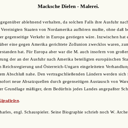
Macksche Dielen - Malerei.
 gegenüber ablehnend verhalten, da solchen Falls ihre Ausfuhr na
n Vereinigten Staaten von Nordamerika aufhören mußte, ohne daß b
er gegenseitige Verkehr in Europa gestiegen wäre. Inzwischen hat e
über eine gegen Amerika gerichtete Zollunion zwecklos waren, zum
bestanden hat. Für Europa aber war die M. auch insofern von großer
rung der an der Ausfuhr nach Amerika beteiligten europäischen Sta
n Reichsregierung und Österreich-Ungarn eingeleiteten Verhandlu
dem Abschluß nahe. Den vertragschließenden Ländern werden sich f
sofort neue Absatzquellen durch gegenseitigen Austausch von Ware
er Grundlage mäßiger, dem Bedürfnis jedes Landes angepaßter Schu
Gipsdielen
.
harles, engl. Schauspieler. Seine Biographie schrieb noch W. Arche