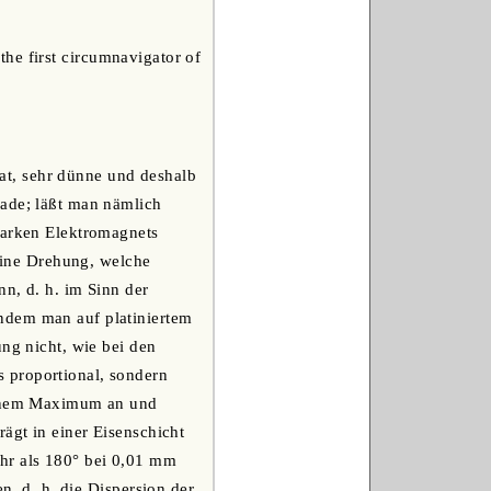
the first circumnavigator of
at, sehr dünne und deshalb
rade; läßt man nämlich
tarken Elektromagnets
 eine Drehung, welche
nn, d. h. im Sinn der
ndem man auf platiniertem
ung nicht, wie bei den
 proportional, sondern
 einem Maximum an und
ägt in einer Eisenschicht
hr als 180° bei 0,01 mm
n, d. h. die Dispersion der