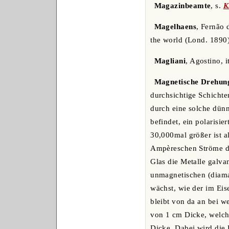
Magazinbeamte
, s.
K
Magelhaens
, Fernão 
the world (Lond. 1890)
Magliani
, Agostino, i
Magnetische Drehung 
durchsichtige Schichte
durch eine solche dünn
befindet, ein polarisi
30,000mal größer ist a
Ampèreschen Ströme de
Glas die Metalle galva
unmagnetischen (diama
wächst, wie der im Ei
bleibt von da an bei w
von 1 cm Dicke, welch
Dicke. Dabei wird die P