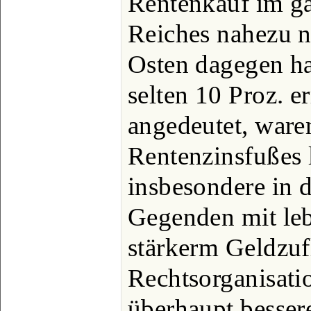
Rentenkauf im g
Reiches nahezu 
Osten dagegen ha
selten 10 Proz. e
angedeutet, ware
Rentenzinsfußes 
insbesondere in d
Gegenden mit leb
stärkerm Geldzuf
Rechtsorganisati
überhaupt besser