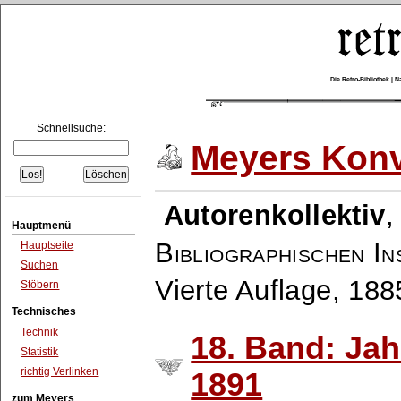
Die Retro-Bibliothek |
Schnellsuche:
Meyers Konv
Autorenkollektiv
Hauptmenü
Bibliographischen In
Hauptseite
Suchen
Vierte Auflage, 18
Stöbern
Technisches
Technik
18. Band: Ja
Statistik
richtig Verlinken
1891
zum Meyers