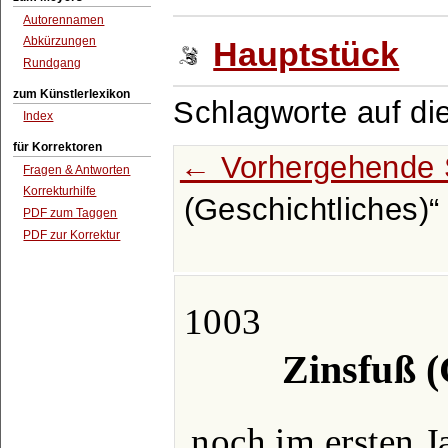
Autorennamen
Abkürzungen
Hauptstück
Rundgang
zum Künstlerlexikon
Schlagworte auf di
Index
für Korrektoren
← Vorhergehende 
Fragen & Antworten
Korrekturhilfe
(Geschichtliches)
PDF zum Taggen
PDF zur Korrektur
1003
Zinsfuß (
noch im ersten J