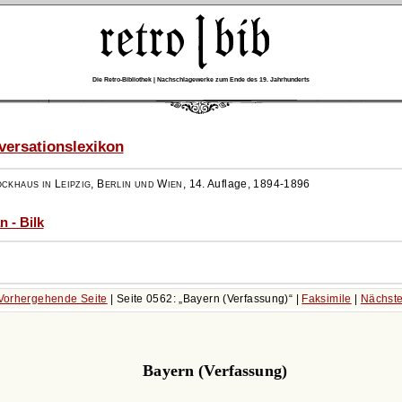
Die Retro-Bibliothek | Nachschlagewerke zum Ende des 19. Jahrhunderts
ersationslexikon
ockhaus in Leipzig, Berlin und Wien
,
14. Auflage, 1894-1896
n - Bilk
Vorhergehende Seite
| Seite 0562:
Bayern (Verfassung)
|
Faksimile
|
Nächste
Bayern (Verfassung)