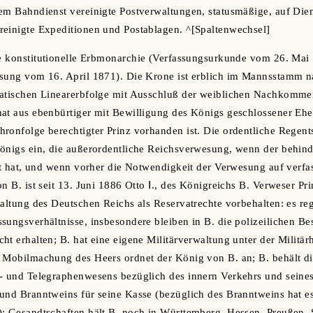
em Bahndienst vereinigte Postverwaltungen, statusmäßige, auf Die
reinigte Expeditionen und Postablagen. ^[Spaltenwechsel]
ne konstitutionelle Erbmonarchie (Verfassungsurkunde vom 26. Mai
ssung vom 16. April 1871). Die Krone ist erblich im Mannsstamm 
natischen Linearerbfolge mit Ausschluß der weiblichen Nachkomme
at aus ebenbürtiger mit Bewilligung des Königs geschlossener Ehe
ronfolge berechtigter Prinz vorhanden ist. Die ordentliche Regentsc
Königs ein, die außerordentliche Reichsverwesung, wenn der behin
etzt hat, und wenn vorher die Notwendigkeit der Verwesung auf ve
n B. ist seit 13. Juni 1886 Otto Ⅰ., des Königreichs B. Verweser Pr
taltung des Deutschen Reichs als Reservatrechte vorbehalten: es reg
sungsverhältnisse, insbesondere bleiben in B. die polizeilichen B
ht erhalten; B. hat eine eigene Militärverwaltung unter der Militä
 Mobilmachung des Heers ordnet der König von B. an; B. behält die
t- und Telegraphenwesens bezüglich des innern Verkehrs und seine
und Branntweins für seine Kasse (bezüglich des Branntweins hat es
; Gesandtschaften hält B. noch in Württemberg, Hessen, Preußen, 