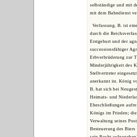
selbständige und mit d
mit dem Bahndienst ve
Verfassung. B. ist ei
durch die Reichsverfa
Erstgeburt und der ag
successionsfähiger Agn
Erbverbrüderung zur Th
Minderjährigkeit des 
Stellvertreter einges
anerkannt ist. König vo
B. hat sich bei Neuges
Heimats- und Niederlas
Eheschließungen aufrec
Königs im Frieden; die
Verwaltung seines Pos
Besteuerung des Biers 
sein Recht aufgegeben)