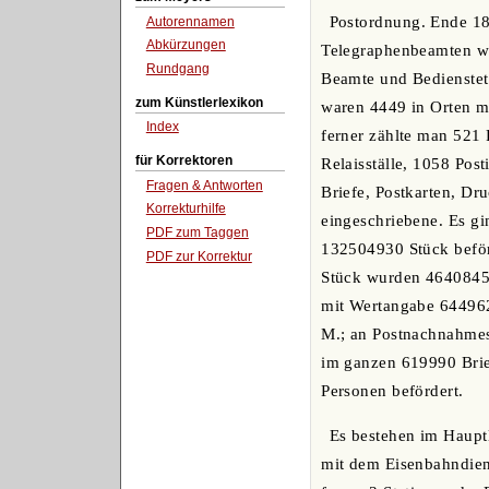
Postordnung. Ende 189
Autorennamen
Abkürzungen
Telegraphenbeamten wa
Rundgang
Beamte und Bedienstete
zum Künstlerlexikon
waren 4449 in Orten mi
Index
ferner zählte man 521 
für Korrektoren
Relaisställe, 1058 Pos
Fragen & Antworten
Briefe, Postkarten, D
Korrekturhilfe
eingeschriebene. Es g
PDF zum Taggen
132504930 Stück befö
PDF zur Korrektur
Stück wurden 46408453
mit Wertangabe 64496
M.; an Postnachnahme
im ganzen 619990 Bri
Personen befördert.
Es bestehen im Haupt
mit dem Eisenbahndiens