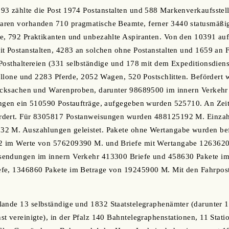
3 zählte die Post 1974 Postanstalten und 588 Markenverkaufsstelle
ren vorhanden 710 pragmatische Beamte, ferner 3440 statusmäßig
, 792 Praktikanten und unbezahlte Aspiranten. Von den 10391 aufg
t Postanstalten, 4283 an solchen ohne Postanstalten und 1659 an 
Posthaltereien (331 selbständige und 178 mit dem Expeditionsdienst
tillone und 2283 Pferde, 2052 Wagen, 520 Postschlitten. Beförder
rucksachen und Warenproben, darunter 98689500 im innern Verkeh
ingen ein 510590 Postaufträge, aufgegeben wurden 525710. An Z
rdert. Für 8305817 Postanweisungen wurden 488125192 M. Einza
2 M. Auszahlungen geleistet. Pakete ohne Wertangabe wurden be
2 im Werte von 576209390 M. und Briefe mit Wertangabe 126362
sendungen im innern Verkehr 413300 Briefe und 458630 Pakete i
efe, 1346860 Pakete im Betrage von 19245900 M. Mit den Fahrpo
lande 13 selbständige und 1832 Staatstelegraphenämter (darunter 
t vereinigte), in der Pfalz 140 Bahntelegraphenstationen, 11 Stat