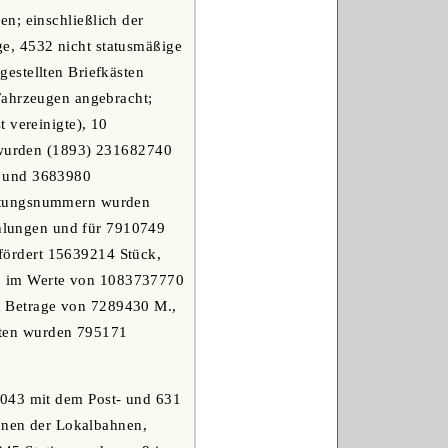
n; einschließlich der
e, 4532 nicht statusmäßige
estellten Briefkästen
Fahrzeugen angebracht;
 vereinigte), 10
t wurden (1893) 231682740
r und 3683980
eitungsnummern wurden
hlungen und für 7910749
fördert 15639214 Stück,
0 im Werte von 1083737770
m Betrage von 7289430 M.,
sten wurden 795171
1043 mit dem Post- und 631
ionen der Lokalbahnen,