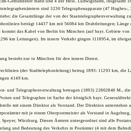
r Elm-Gemündener Bahn und 4 der Hess. Ludwigsbahn, insgesamt 18
atstelegraphenämtern sind 3230 Telegraphenapparate (47 Hughes-,
riebe; die Gesamtlänge der von der Staatstelegraphenverwaltung z
phonlinien beträgt 14437 km mit 56084 km Drahtleitungen; Länge d
 kommt das Kabel von Berlin bis München (auf bayr. Gebiete von d
296 km Leitungen). Im innern Verkehr gingen 1118954, im übrig
ung besteht nur in München für den innern Dienst.
echlinien (der Stadttelephonleitung) betrug 1893: 11293 km, die 
ungen 4149 km.
ost- und Telegraphenverwaltung betrugen (1893) 22802840 M., d
Posten und Telegraphen ist Sache der königlich bayr. Generaldirek
lstelle mit einem Direktor als Vorstand. Der Direktion unterstehen 
rpostämter mit je einem Oberpostmeister als Vorstand in Augsbur
Speyer, Würzburg. Diesen Ämtern untergeordnet sind alle Postanst
fang und Bedeutung des Verkehrs in Postämter (4 mit dem Bahndie