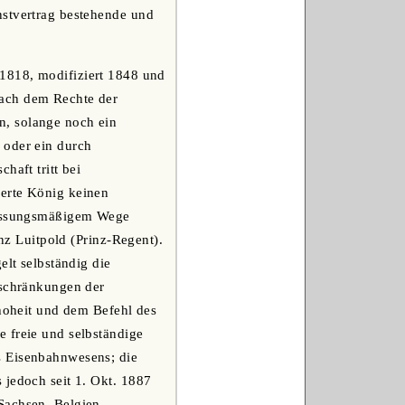
nstvertrag bestehende und
 1818, modifiziert 1848 und
nach dem Rechte der
n, solange noch ein
 oder ein durch
haft tritt bei
derte König keinen
rfassungsmäßigem Wege
inz Luitpold (Prinz-Regent).
elt selbständig die
eschränkungen der
rhoheit und dem Befehl des
 freie und selbständige
s Eisenbahnwesens; die
 jedoch seit 1. Okt. 1887
Sachsen, Belgien,