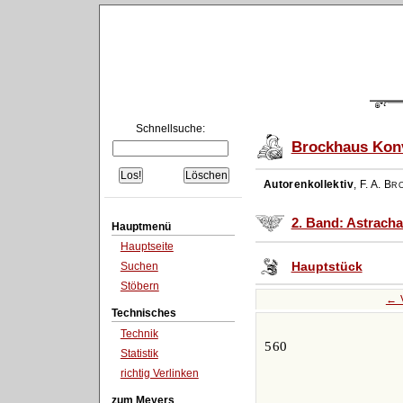
Schnellsuche:
Brockhaus Konv
Autorenkollektiv
,
F. A. Br
2. Band: Astracha
Hauptmenü
Hauptseite
Hauptstück
Suchen
Stöbern
← 
Technisches
Technik
560
Statistik
richtig Verlinken
zum Meyers