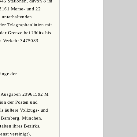
45 Stationen, davon 8 im
 3161 Morse- und 22
u unterhaltenden
er Telegraphenlinien mit
er Grenze bei Uhlitz bis
en Verkehr 3475083
Länge der
ie Ausgaben 20961592 M.
tion der Posten und
als äußere Vollzugs- und
g, Bamberg, München,
alten ihres Bezirks,
nst vereinigt),