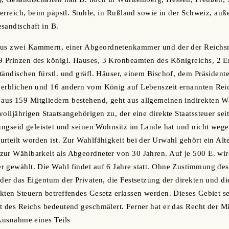
terreich, beim päpstl. Stuhle, in Rußland sowie in der Schweiz, auß
sandtschaft in B.
aus zwei Kammern, einer Abgeordnetenkammer und der der Reichsrät
 Prinzen des königl. Hauses, 3 Kronbeamten des Königreichs, 2 E
tändischen fürstl. und gräfl. Häuser, einem Bischof, dem Präsidente
 erblichen und 16 andern vom König auf Lebenszeit ernannten Reic
us 159 Mitgliedern bestehend, geht aus allgemeinen indirekten W
volljährigen Staatsangehörigen zu, der eine direkte Staatssteuer se
sungseid geleistet und seinen Wohnsitz im Lande hat und nicht weg
rteilt worden ist. Zur Wahlfähigkeit bei der Urwahl gehört ein Alt
zur Wählbarkeit als Abgeordneter von 30 Jahren. Auf je 500 E. wir
 gewählt. Die Wahl findet auf 6 Jahre statt. Ohne Zustimmung des
oder das Eigentum der Privaten, die Festsetzung der direkten und 
kten Steuern betreffendes Gesetz erlassen werden. Dieses Gebiet sei
t des Reichs bedeutend geschmälert. Ferner hat er das Recht der M
 Ausnahme eines Teils