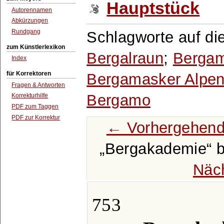
Hauptstück
Autorennamen
Abkürzungen
Rundgang
Schlagworte auf di
zum Künstlerlexikon
Bergalraun
;
Berga
Index
für Korrektoren
Bergamasker Alpe
Fragen & Antworten
Bergamo
Korrekturhilfe
PDF zum Taggen
PDF zur Korrektur
← Vorhergehend
Bergakademie
b
Näc
753