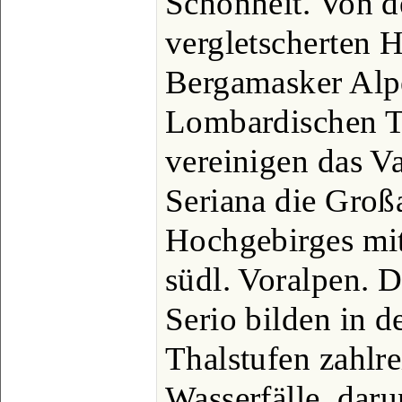
Schönheit. Von d
vergletscherten
Bergamasker Alpe
Lombardischen Ti
vereinigen das V
Seriana die Großa
Hochgebirges mit
südl. Voralpen. 
Serio bilden in 
Thalstufen zahlr
Wasserfälle, daru