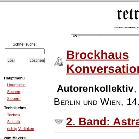
Die Retro-Bibliothek |
Schnellsuche:
Brockhaus
Konversatio
Hauptmenü
Hauptseite
Autorenkollektiv
Suchen
Berlin und Wien
,
14
Stöbern
Technisches
Technik
2. Band: Astr
Statistik
richtig Verlinken
zum Meyers