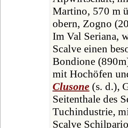
Martino, 570 m ü
obern, Zogno (20
Im Val Seriana, 
Scalve einen bes
Bondione (890m)
mit Hochöfen und
Clusone
(s. d.),
Seitenthale des S
Tuchindustrie, mi
Scalve Schilpari