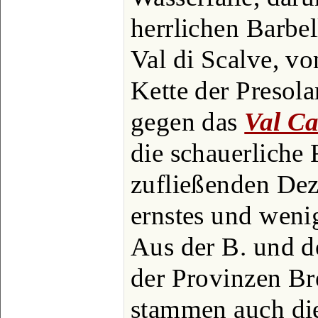
herrlichen Barbel
Val di Scalve, vo
Kette der Presola
gegen das
Val C
die schauerliche 
zufließenden Dezz
ernstes und weni
Aus der B. und d
der Provinzen B
stammen auch di