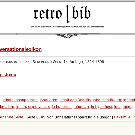
Die Retro-Bibliothek | Nachschlagewerke zum Ende des 19. Jahrhunderts
ersationslexikon
ockhaus in Leipzig, Berlin und Wien
,
14. Auflage, 1894-1896
 - Juxta
e:
Inhalationsapparate
;
Inhalieren
;
Inhalt des Begriffs
;
Inhaltserklärung
;
Inham
torialien
;
In hoc signo vinces
;
In honorem
;
Inhuman
;
In hypothesi
;
Inia
;
Inigo
ehende Seite
| Seite 0605: von
Inhalationsapparate
bis
Inigo
|
Faksimile
|