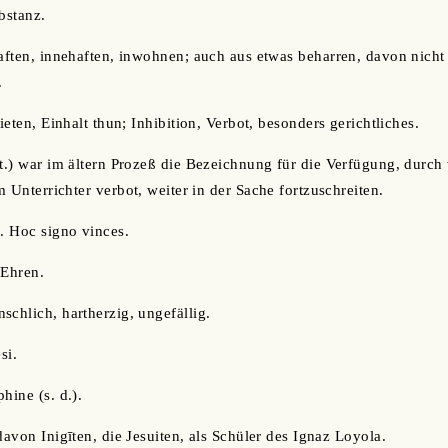
bstanz.
haften, innehaften, inwohnen; auch aus etwas beharren, davon nicht
.
bieten, Einhalt thun; Inhibition, Verbot, besonders gerichtliches.
t.) war im ältern Prozeß die Bezeichnung für die Verfügung, durch
 Unterrichter verbot, weiter in der Sache fortzuschreiten.
s. Hoc signo vinces.
 Ehren.
nschlich, hartherzig, ungefällig.
esi.
hine (s. d.).
davon Inigīten, die Jesuiten, als Schüler des Ignaz Loyola.