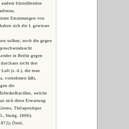
 andern blutstillenden
ladonna,
leisten Einatmungen von
haben sich die I. gewisser
en sollten, noch die gegen
ngenschwindsucht
Lender in Berlin gegen
 durchaus nicht den
uft (s. d.), die man
a. vornehmen läßt,
egen die
Tuberkelbacillen, welche
at sich diese Erwartung
-Girons, Thérapeutique
., Stuttg. 1869);
872); Örtel,