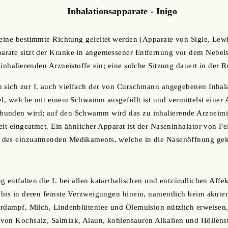
Inhalationsapparate - Inigo
 eine bestimmte Richtung geleitet werden (Apparate von Sigle, Lewin
rate sitzt der Kranke in angemessener Entfernung vor dem Nebelst
 inhalierenden Arzneistoffe ein; eine solche Sitzung dauert in der 
n sich zur I. auch vielfach der von Curschmann angegebenen Inhal
el, welche mit einem Schwamm ausgefüllt ist und vermittelst eine
unden wird; auf den Schwamm wird das zu inhalierende Arzneimitt
eit eingeatmet. Ein ähnlicher Apparat ist der Naseninhalator von F
 des einzuatmenden Medikaments, welche in die Nasenöffnung ge
g entfalten die I. bei allen katarrhalischen und entzündlichen Aff
bis in deren feinste Verzweigungen hinein, namentlich beim akute
erdampf, Milch, Lindenblütentee und Ölemulsion nützlich erweisen
von Kochsalz, Salmiak, Alaun, kohlensauren Alkalien und Höllenst