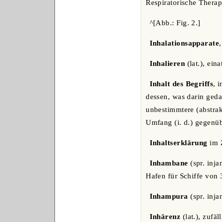
Respiratorische Therap
^[Abb.: Fig. 2.]
Inhalationsapparate
Inhalieren
(lat.), ein
Inhalt des Begriffs
, 
dessen, was darin gedac
unbestimmtere (abstrakt
Umfang (i. d.) gegenüb
Inhaltserklärung
im Z
Inhambane
(spr. inja
Hafen für Schiffe von
Inhampura
(spr. inja
Inhärenz
(lat.), zufä