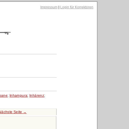
Impressum
|
Login für Korrektoren
bane
;
Inhampura
;
Inhärenz
;
Nächste Seite →