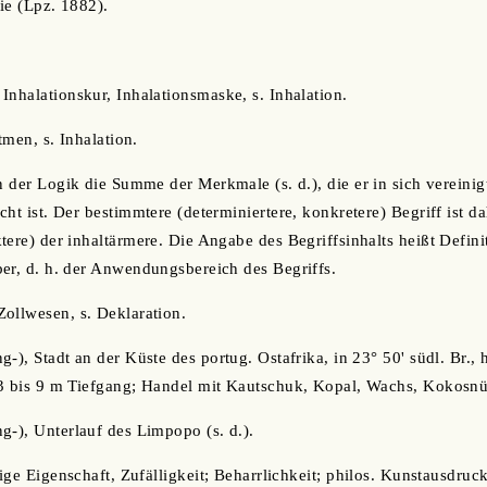
ie (Lpz. 1882).
, Inhalationskur, Inhalationsmaske, s. Inhalation.
atmen, s. Inhalation.
in der Logik die Summe der Merkmale (s. d.), die er in sich vereinigt
ht ist. Der bestimmtere (determiniertere, konkretere) Begriff ist da
ere) der inhaltärmere. Die Angabe des Begriffsinhalts heißt Definit
er, d. h. der Anwendungsbereich des Begriffs.
ollwesen, s. Deklaration.
ng-), Stadt an der Küste des portug. Ostafrika, in 23° 50' südl. Br.,
 3 bis 9 m Tiefgang; Handel mit Kautschuk, Kopal, Wachs, Kokosn
ng-), Unterlauf des Limpopo (s. d.).
llige Eigenschaft, Zufälligkeit; Beharrlichkeit; philos. Kunstausdruc