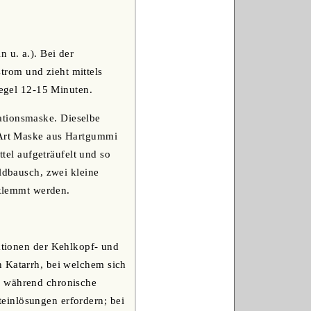
 u. a.). Bei der
rom und zieht mittels
Regel 12-15 Minuten.
ationsmaske. Dieselbe
r Art Maske aus Hartgummi
el aufgeträufelt und so
eldbausch, zwei kleine
klemmt werden.
ektionen der Kehlkopf- und
n Katarrh, bei welchem sich
, während chronische
einlösungen erfordern; bei