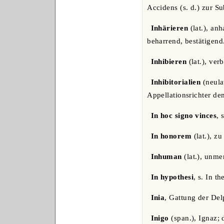
Accidens (s. d.) zur Su
Inhärieren
(lat.), an
beharrend, bestätigend
Inhibieren
(lat.), ver
Inhibitorialien
(neula
Appellationsrichter dem
In hoc signo vinces
, 
In honorem
(lat.), zu
Inhuman
(lat.), unme
In hypothesi
, s. In th
Inia
, Gattung der Delp
Inigo
(span.), Ignaz; 