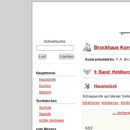
Schnellsuche:
Brockhaus Konv
Autorenkollektiv
,
F. A. Br
9. Band: Heldburg
Hauptmenü
Hauptseite
Hauptstück
Suchen
Stöbern
Schlagworte auf dieser Seit
Technisches
Inhärieren
;
Inhibieren
;
Inhibi
Technik
← Vorherg
Statistik
richtig Verlinken
603
zum Meyers