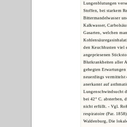
Lungenblutungen verset
Stoffen, bei starkem 
Bittermandelwasser und
Kalkwasser, Carbolsäur
Gasarten, welchen man 
Kohlensäuregasinhalat
den Keuchhusten viel
angepriesenen Sticksto
Blutkrankheiten aller
gehegten Erwartungen 
neuerdings vermittels
anerkannt auf asthmati
Lungenschwindsucht die
bei 42° C. absterben, 
nicht erfüllt. - Vgl. 
respiratoire (Par. 1858
Waldenburg, Die lokale