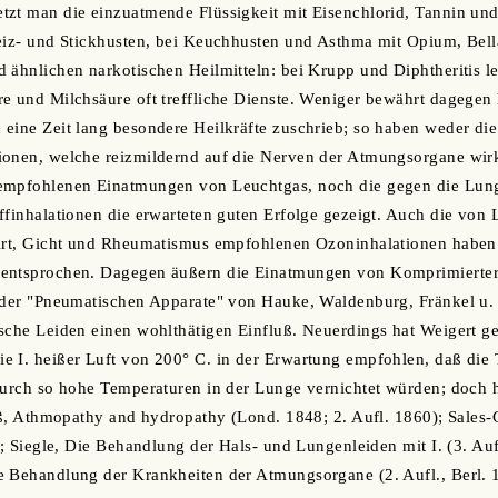
zt man die einzuatmende Flüssigkeit mit Eisenchlorid, Tannin und
Reiz- und Stickhusten, bei Keuchhusten und Asthma mit Opium, Bel
 ähnlichen narkotischen Heilmitteln: bei Krupp und Diphtheritis 
e und Milchsäure oft treffliche Dienste. Weniger bewährt dagegen 
eine Zeit lang besondere Heilkräfte zuschrieb; so haben weder die
ionen, welche reizmildernd auf die Nerven der Atmungsorgane wirk
 empfohlenen Einatmungen von Leuchtgas, noch die gegen die Lu
ffinhalationen die erwarteten guten Erfolge gezeigt. Auch die von 
 Art, Gicht und Rheumatismus empfohlenen Ozoninhalationen haben
entsprochen. Dagegen äußern die Einatmungen von Komprimierter L
t der "Pneumatischen Apparate" von Hauke, Waldenburg, Fränkel u. 
sche Leiden einen wohlthätigen Einfluß. Neuerdings hat Weigert g
 I. heißer Luft von 200° C. in der Erwartung empfohlen, daß die 
durch so hohe Temperaturen in der Lunge vernichtet würden; doch h
Roß, Athmopathy and hydropathy (Lond. 1848; 2. Aufl. 1860); Sales
); Siegle, Die Behandlung der Hals- und Lungenleiden mit I. (3. Aufl
 Behandlung der Krankheiten der Atmungsorgane (2. Aufl., Berl. 1