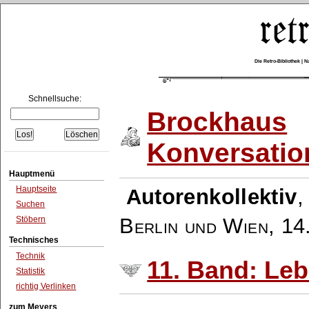
Die Retro-Bibliothek |
Schnellsuche:
Brockhaus
Konversatio
Hauptmenü
Hauptseite
Autorenkollektiv
Suchen
Berlin und Wien
,
14
Stöbern
Technisches
Technik
11. Band: Leb
Statistik
richtig Verlinken
zum Meyers