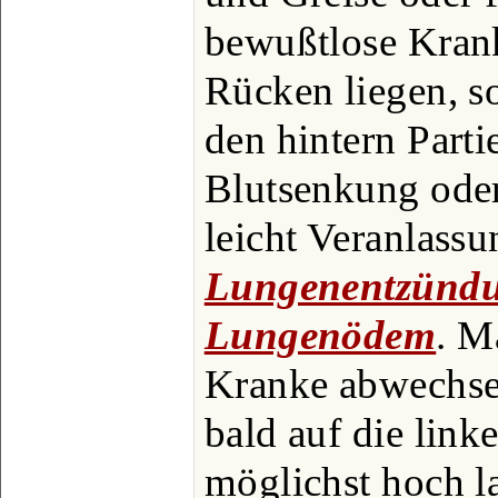
bewußtlose Kran
Rücken liegen, so
den hintern Parti
Blutsenkung oder
leicht Veranlass
Lungenentzünd
Lungenödem
. M
Kranke abwechsel
bald auf die linke
möglichst hoch l