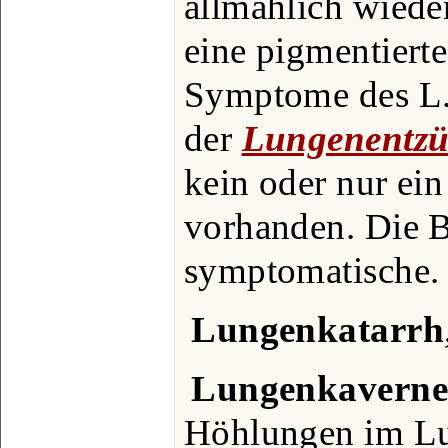
allmählich wieder
eine pigmentiert
Symptome des L. 
der
Lungenentz
kein oder nur ein
vorhanden. Die B
symptomatische.
Lungenkatarrh
Lungenkavern
Höhlungen im Lu