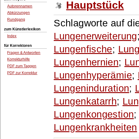
Hauptstück
Autorennamen
Abkürzungen
Rundgang
Schlagworte auf die
zum Künstlerlexikon
Lungenerweiterung
Index
für Korrektoren
Lungenfische
;
Lung
Fragen & Antworten
Lungenhernien
;
Lu
Korrekturhilfe
PDF zum Taggen
Lungenhyperämie
;
PDF zur Korrektur
Lungeninduration
;
Lungenkatarrh
;
Lun
Lungenkongestion
Lungenkrankheiten