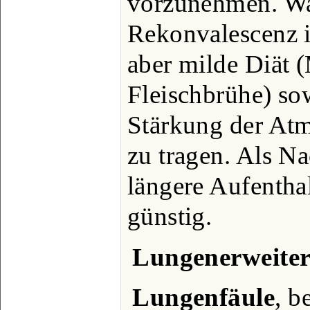
vorzunehmen. Wa
Rekonvalescenz is
aber milde Diät (
Fleischbrühe) sow
Stärkung der At
zu tragen. Als Na
längere Aufentha
günstig.
Lungenerweite
Lungenfäule
, b