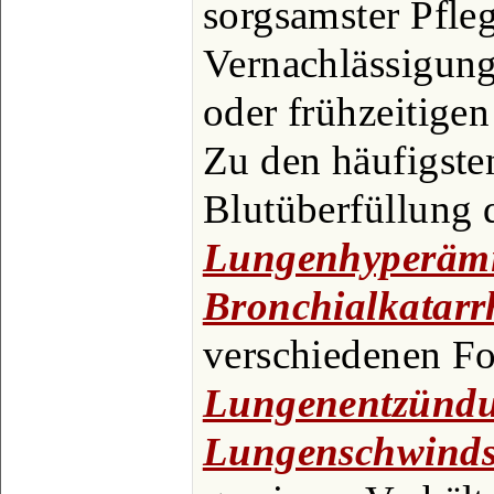
sorgsamster Pfleg
Vernachlässigun
oder frühzeitige
Zu den häufigste
Blutüberfüllung 
Lungenhyperäm
Bronchialkatarr
verschiedenen F
Lungenentzünd
Lungenschwinds