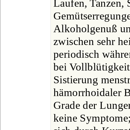
Laufen, Tanzen, S
Gemütserregung
Alkoholgenuß un
zwischen sehr hei
periodisch währe
bei Vollblütigkei
Sistierung menst
hämorrhoidaler 
Grade der Lunge
keine Symptome;