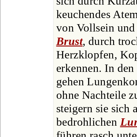
sich durch Kurza
keuchendes Atem
von Vollsein und
Brust
, durch tro
Herzklopfen, Ko
erkennen. In den
gehen Lungenkon
ohne Nachteile zu
steigern sie sich
bedrohlichen
Lu
führen rasch un