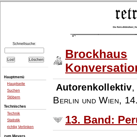
Die Retro-Bibliothek |
Schnellsuche:
Brockhaus
Konversatio
Hauptmenü
Hauptseite
Autorenkollektiv
Suchen
Berlin und Wien
,
14
Stöbern
Technisches
Technik
13. Band: Per
Statistik
richtig Verlinken
zum Meyers