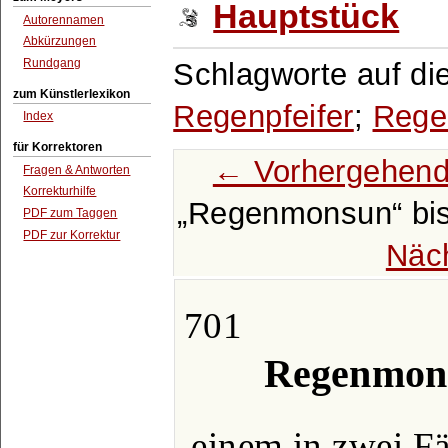
Hauptstück
Autorennamen
Abkürzungen
Rundgang
Schlagworte auf di
zum Künstlerlexikon
Regenpfeifer
;
Rege
Index
für Korrektoren
← Vorhergehend
Fragen & Antworten
Korrekturhilfe
Regenmonsun
bi
PDF zum Taggen
PDF zur Korrektur
Näc
701
Regenmons
einem in zwei Fä