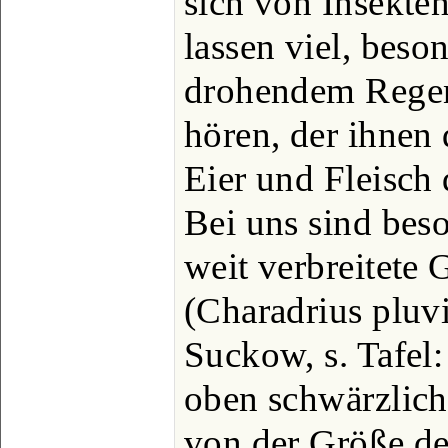
sich von Insekt
lassen viel, beso
drohendem Regen,
hören, der ihne
Eier und Fleisch d
Bei uns sind bes
weit verbreitete 
(Charadrius pluvia
Suckow, s. Tafel: 
oben schwärzlich
von der Größe de