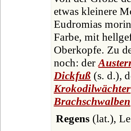
etwas kleinere Mo
Eudromias morine
Farbe, mit hellg
Oberkopfe. Zu de
noch: der
Auster
Dickfuß
(s. d.), 
Krokodilwächter
Brachschwalben
Regens
(lat.), Le