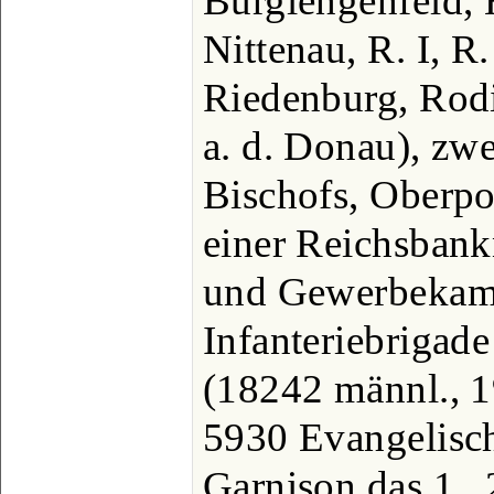
Burglengenfeld,
Nittenau, R. I, R.
Riedenburg, Rod
a. d. Donau), zwe
Bischofs, Oberp
einer Reichsbank
und Gewerbekamm
Infanteriebrigad
(18242 männl., 1
5930 Evangelisch
Garnison das 1., 