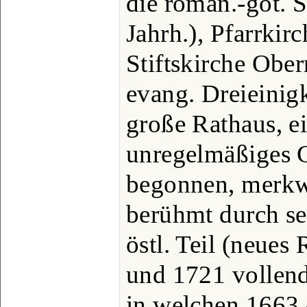
die roman.-got. S
Jahrh.), Pfarrkir
Stiftskirche Ober
evang. Dreieinigk
große Rathaus, ei
unregelmäßiges G
begonnen, merkw
berühmt durch se
östl. Teil (neues
und 1721 vollend
in welchen 1663 