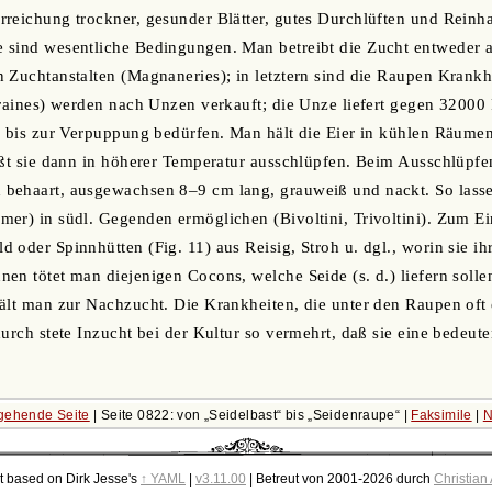
reichung trockner, gesunder Blätter, gutes Durchlüften und Reinha
 sind wesentliche Bedingungen. Man betreibt die Zucht entweder a
n Zuchtanstalten (Magnaneries); in letztern sind die Raupen Kran
graines) werden nach Unzen verkauft; die Unze liefert gegen 32000 
r bis zur Verpuppung bedürfen. Man hält die Eier in kühlen Räumen
äßt sie dann in höherer Temperatur ausschlüpfen. Beim Ausschlüpfen
behaart, ausgewachsen 8‒9 cm lang, grauweiß und nackt. So lassen
er) in südl. Gegenden ermöglichen (Bivoltini, Trivoltini). Zum E
 oder Spinnhütten (Fig. 11) aus Reisig, Stroh u. dgl., worin sie 
en tötet man diejenigen Cocons, welche Seide (s. d.) liefern soll
ält man zur Nachzucht. Die Krankheiten, die unter den Raupen oft
durch stete Inzucht bei der Kultur so vermehrt, daß sie eine bedeut
gehende Seite
| Seite 0822: von
Seidelbast
bis
Seidenraupe
|
Faksimile
|
N
t based on Dirk Jesse's
↑ YAML
|
v3.11.00
| Betreut von 2001-2026 durch
Christian