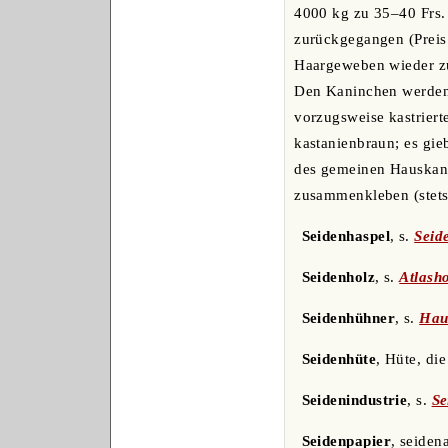
4000 kg zu 35‒40 Frs. 
zurückgegangen (Preis
Haargeweben wieder zu;
Den Kaninchen werden 
vorzugsweise kastriert
kastanienbraun; es gie
des gemeinen Hauskanin
zusammenkleben (stets 
Seidenhaspel
, s.
Seid
Seidenholz
, s.
Atlasho
Seidenhühner
, s.
Hau
Seidenhüte
, Hüte, di
Seidenindustrie
, s.
Se
Seidenpapier
, seiden