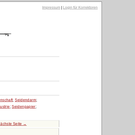
Impressum
|
Login für Korrektoren
nschaft
;
Seidendarm
;
ustrie
;
Seidenpapier
;
ächste Seite →