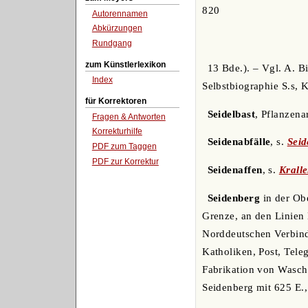
820
Autorennamen
Abkürzungen
Rundgang
zum Künstlerlexikon
13 Bde.). – Vgl. A. B
Index
Selbstbiographie S.s, K
für Korrektoren
Seidelbast
, Pflanzenar
Fragen & Antworten
Korrekturhilfe
Seidenabfälle
, s.
Seid
PDF zum Taggen
PDF zur Korrektur
Seidenaffen
, s.
Krall
Seidenberg
in der Obe
Grenze, an den Linien 
Norddeutschen Verbindu
Katholiken, Post, Tel
Fabrikation von Waschb
Seidenberg mit 625 E.