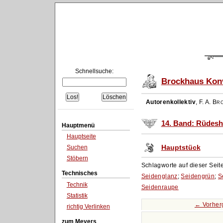
Schnellsuche:
Brockhaus Konv
Autorenkollektiv
,
F. A. Br
14. Band: Rüdesh
Hauptmenü
Hauptseite
Hauptstück
Suchen
Stöbern
Schlagworte auf dieser Seit
Technisches
Seidenglanz
;
Seidengrün
;
S
Technik
Seidenraupe
Statistik
← Vorher
richtig Verlinken
zum Meyers