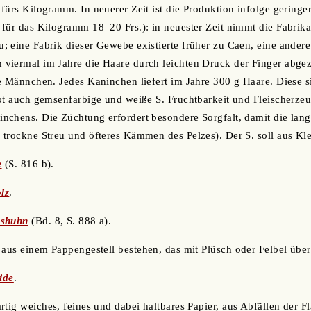
fürs Kilogramm. In neuerer Zeit ist die Produktion infolge geringe
 für das Kilogramm 18‒20 Frs.): in neuester Zeit nimmt die Fabri
 eine Fabrik dieser Gewebe existierte früher zu Caen, eine andere i
viermal im Jahre die Haare durch leichten Druck der Finger abge
e Männchen. Jedes Kaninchen liefert im Jahre 300 g Haare. Diese s
bt auch gemsenfarbige und weiße S. Fruchtbarkeit und Fleischerzeug
chens. Die Züchtung erfordert besondere Sorgfalt, damit die lang
trockne Streu und öfteres Kämmen des Pelzes). Der S. soll aus Kl
e
(S. 816 b).
lz
.
shuhn
(Bd. 8, S. 888 a).
e aus einem Pappengestell bestehen, das mit Plüsch oder Felbel über
ide
.
artig weiches, feines und dabei haltbares Papier, aus Abfällen der F