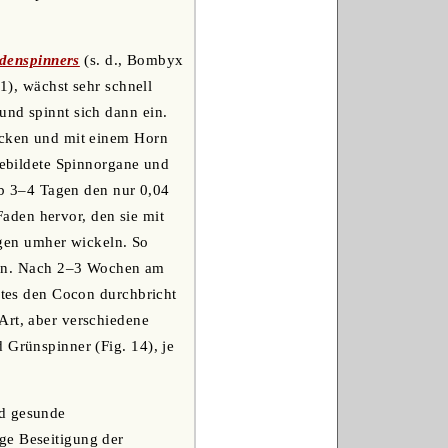
idenspinners
(s. d., Bombyx
 1), wächst sehr schnell
und spinnt sich dann ein.
lecken und mit einem Horn
sgebildete Spinnorgane und
b 3‒4 Tagen den nur 0,04
aden hervor, den sie mit
gen umher wickeln. So
pen. Nach 2‒3 Wochen am
aftes den Cocon durchbricht
Art, aber verschiedene
 Grünspinner (Fig. 14), je
nd gesunde
ge Beseitigung der