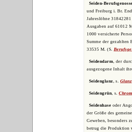
Seiden-Berufsgenoss
und Freiburg i. Br. E
Jahreslöhne 31842281 
Ausgaben auf 61012 M.
1000 versicherte Perso
Summe der gezahlten En
33535 M. (S.
Berufsge
Seidendarm
, der dur
ausgezogene Inhalt ih
Seidenglanz
, s.
Glanz
Seidengrün
, s.
Chrom
Seidenhase
oder Ango
der Größe des gemeinen
Geweben, besonders z
betrug die Produktion