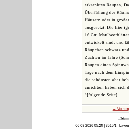
erkrankten Raupen, Dar
Überfüllung der Räume
Häusern oder in große
ausgesetzt. Die Eier (
16 Ctr. Maulbeerblätte
entwickelt sind, und l
Räupchen schwarz und 
Zuchten im Jahre (Somm
Raupen einen Spinnwald
Tage nach dem Einspinn
die schönsten aber beh
anrichten, haben sich 
^[folgende Seite]
← Vorher
06.08.2026 05:20 | 3515/1 | Layou