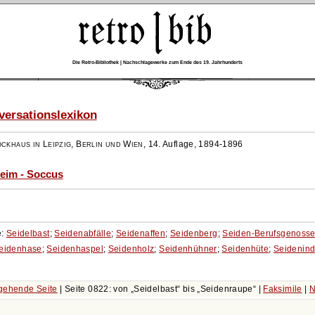
Die Retro-Bibliothek | Nachschlagewerke zum Ende des 19. Jahrhunderts
ersationslexikon
ockhaus in Leipzig, Berlin und Wien
,
14. Auflage, 1894-1896
eim - Soccus
e:
Seidelbast
;
Seidenabfälle
;
Seidenaffen
;
Seidenberg
;
Seiden-Berufsgenosse
eidenhase
;
Seidenhaspel
;
Seidenholz
;
Seidenhühner
;
Seidenhüte
;
Seidenind
gehende Seite
| Seite 0822: von
Seidelbast
bis
Seidenraupe
|
Faksimile
|
N