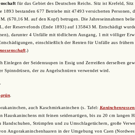
enschaft
für das Gebiet des Deutschen Reichs. Sitz ist Krefeld, Sitz
nde 1893 bestanden 677 Betriebe mit 47493 versicherten Personen,
M. (670,16 M. auf den Kopf) betrugen. Die Jahreseinnahmen belief
, der Reservefonds (Ende 1893) auf 135843 M. Entschädigt wurde
nen), darunter 4 Unfälle mit tödlichem Ausgang, 1 mit völliger Erw
tschädigungen, einschließlich der Renten für Unfälle aus frühern
nossenschaft
.)
ch Einlegen der Seidenraupen in Essig und Zerreißen derselben g
rer Spinndrüsen, der zu Angelschnüren verwendet wird.
.
grün
.
rakaninchen, auch Kaschmirkaninchen (s. Tafel:
Kaninchenrassen
 Hauskaninchens mit feinen seidenartigen, bis zu 20 cm langen Ha
u Handschuhen, Strümpfen und zu Umschlagetüchern, große Verwe
 von Angorakaninchenhaaren in der Umgebung von Caen (Nordwestf