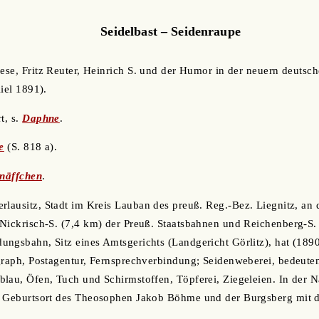
Seidelbast – Seidenraupe
iese, Fritz Reuter, Heinrich S. und der Humor in der neuern deutsc
iel 1891).
t, s.
Daphne
.
e
(S. 818 a).
enäffchen
.
rlausitz, Stadt im Kreis Lauban des preuß. Reg.-Bez. Liegnitz, an
Nickrisch-S. (7,4 km) der Preuß. Staatsbahnen und Reichenberg-S.
ngsbahn, Sitz eines Amtsgerichts (Landgericht Görlitz), hat (1890
egraph, Postagentur, Fernsprechverbindung; Seidenweberei, bedeut
lau, Öfen, Tuch und Schirmstoffen, Töpferei, Ziegeleien. In der Nä
, Geburtsort des Theosophen Jakob Böhme und der Burgsberg mit 