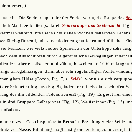
adern erzeugt.
enzucht. Die Seidenraupe oder der Seidenwurm, die Raupe des
Se
chlich Maulbeerblätter (s. Tafel:
Seidenraupe und Seidenzucht
, Fig.
h viermal während ihres sechs bis sieben Wochen dauernden Lebens 
 weißlich-glänzend, mit verschiedenen graulichen und rötlichen F
 Sie besitzen, wie viele andere Spinner, an der Unterlippe sehr au
nach dem Ausschlüpfen durch eigentümliche Bewegungen innerhal
tenden, aber elastischen und zähen, bisweilen an 1000 m langen F
fangs unregelmäßigen, dann aber sehr regelmäßigen Achterwindun
innen glatte Hülse (Cocon, Fig. 7, s.
Seide
), worin sie sich verpup
 der Schmetterling aus (Fig. 8), indem er mittels eines scharfen S
g des ihn bildenden Fadens zerreißt (Fig. 19). Es giebt nur eine 
 in drei Gruppen: Gelbspinner (Fig. 12), Weißspinner (Fig. 13) und
denfadens.
kommen zwei Gesichtspunkte in Betracht: Erzielung vieler Seide u
tz vor Nässe, Erhaltung möglichst gleicher Temperatur, sorgfälti