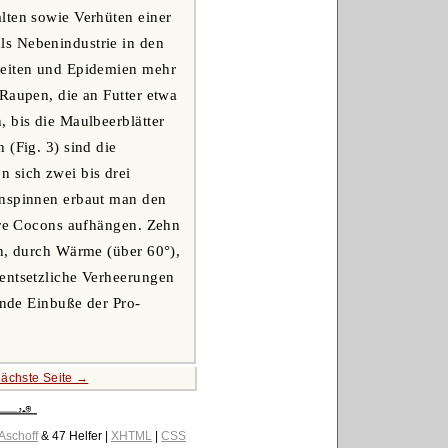
lten sowie Verhüten einer
ls Nebenindustrie in den
kheiten und Epidemien mehr
Raupen, die an Futter etwa
, bis die Maulbeerblätter
 (Fig. 3) sind die
 sich zwei bis drei
inspinnen erbaut man den
ihre Cocons aufhängen. Zehn
en, durch Wärme (über 60°),
 entsetzliche Verheerungen
ende Einbuße der Pro-
ächste Seite →
 Aschoff
& 47 Helfer |
XHTML
|
CSS