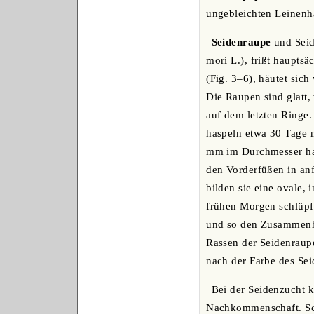
ungebleichten Leinenh
Seidenraupe
und Seid
mori L.), frißt hauptsä
(Fig. 3‒6), häutet sic
Die Raupen sind glatt,
auf dem letzten Ringe.
haspeln etwa 30 Tage 
mm im Durchmesser hal
den Vorderfüßen in an
bilden sie eine ovale, 
frühen Morgen schlüpft
und so den Zusammenhan
Rassen der Seidenraupe
nach der Farbe des Sei
Bei der Seidenzucht 
Nachkommenschaft. Schu