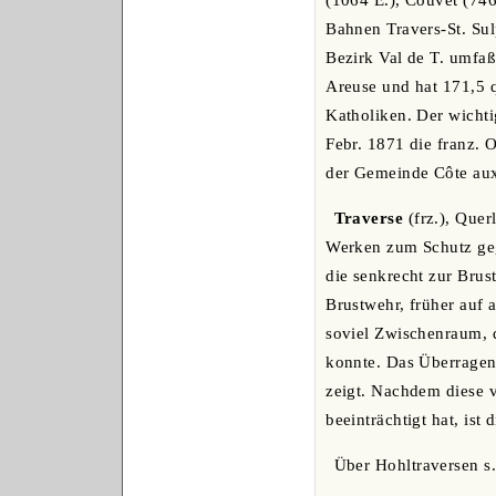
(1064 E.), Couvet (746
Bahnen Travers-St. Sulp
Bezirk Val de T. umfaß
Areuse und hat 171,5 q
Katholiken. Der wichti
Febr. 1871 die franz. 
der Gemeinde Côte aux 
Traverse
(frz.), Quer
Werken zum Schutz geg
die senkrecht zur Brus
Brustwehr, früher auf 
soviel Zwischenraum, d
konnte. Das Überragen 
zeigt. Nachdem diese v
beeinträchtigt hat, is
Über Hohltraversen s.