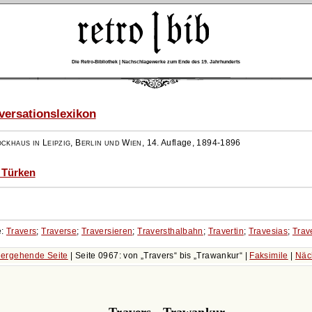
Die Retro-Bibliothek | Nachschlagewerke zum Ende des 19. Jahrhunderts
ersationslexikon
ockhaus in Leipzig, Berlin und Wien
,
14. Auflage, 1894-1896
- Türken
e:
Travers
;
Traverse
;
Traversieren
;
Traversthalbahn
;
Travertin
;
Travesias
;
Trav
ergehende Seite
| Seite 0967: von
Travers
bis
Trawankur
|
Faksimile
|
Näc
Travers - Trawankur