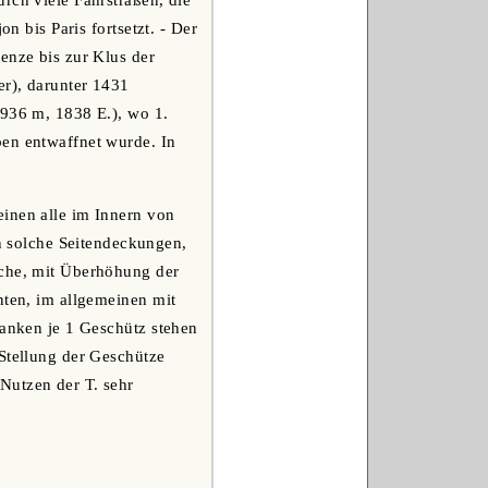
rch viele Fahrstraßen, die
n bis Paris fortsetzt. - Der
enze bis zur Klus der
er), darunter 1431
(936 m, 1838 E.), wo 1.
pen entwaffnet wurde. In
einen alle im Innern von
 solche Seitendeckungen,
lche, mit Überhöhung der
nten, im allgemeinen mit
lanken je 1 Geschütz stehen
 Stellung der Geschütze
Nutzen der T. sehr