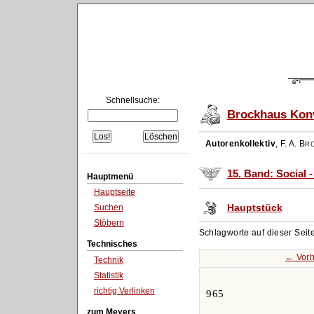
Schnellsuche:
Brockhaus Konv
Autorenkollektiv
,
F. A. Br
15. Band: Social 
Hauptmenü
Hauptseite
Hauptstück
Suchen
Stöbern
Schlagworte auf dieser Seit
Technisches
← Vorh
Technik
Statistik
richtig Verlinken
965
zum Meyers