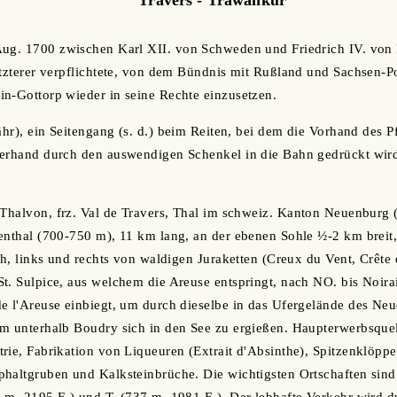
Aug. 1700 zwischen Karl XII. von Schweden und Friedrich IV. vo
etzterer verpflichtete, von dem Bündnis mit Rußland und Sachsen-P
n-Gottorp wieder in seine Rechte einzusetzen.
währ), ein Seitengang (s. d.) beim Reiten, bei dem die Vorhand des 
erhand durch den auswendigen Schenkel in die Bahn gedrückt wird.
 Thalvon, frz. Val de Travers, Thal im schweiz. Kanton Neuenburg 
enthal (700-750 m), 11 km lang, an der ebenen Sohle ½-2 km breit
ich, links und rechts von waldigen Juraketten (Creux du Vent, Crête
t. Sulpice, aus welchem die Areuse entspringt, nach NO. bis Noira
e l'Areuse einbiegt, um durch dieselbe in das Ufergelände des Ne
km unterhalb Boudry sich in den See zu ergießen. Haupterwerbsque
rie, Fabrikation von Liqueuren (Extrait d'Absinthe), Spitzenklöppe
haltgruben und Kalksteinbrüche. Die wichtigsten Ortschaften sind 