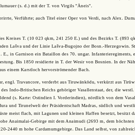
Blumauer (s. d.) mit der T. von Virgils "Äneis".
 Verirrte, Verführte; auch Titel einer Oper von Verdi, nach Alex. 
des Kreises T. (10 023 qkm, 241 250 E.) und des Bezirks T. (893 q
nden Lašva und der Linie Lašva-Bugojno der Bosn.-Herzegowin. St
., in Garnison ein Bataillon des 70. ungar. Infanterieregiments, e
estung. Bis 1850 residierte in T. der Wesir von Bosnien. In der Näh
aus einem Karstloch hervorströmender Bach.
r, engl. Travancore, verderbt aus Tiruwānkōdu, verkürzt aus Tirūw
des Indo-Britischen Reichs gehöriger Vasallenstaat, der, die westl.
ldend (s. Karte: Ostindien I. Vorderindien), nördlich von dem Vasal
ura und Tirunelweli der Präsidentschaft Madras, südlich und west
 Küste meist flach, mit Lagunen und kleinen Haffen besetzt, besitzt
hohe Anaimalai-Gebirge mit dem Anaimudi (2693 m, dem höchsten
1220-2440 m hohe Cardamumgebirge. Das Land selbst, von zahlreich