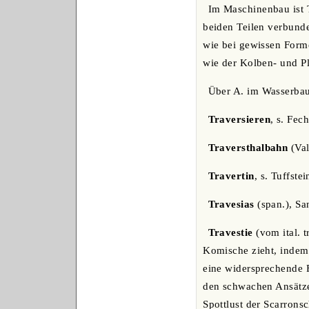
Im Maschinenbau ist T
beiden Teilen verbunde
wie bei gewissen Form
wie der Kolben- und Pl
Über A. im Wasserbau
Traversieren
, s. Fec
Traversthalbahn
(Val
Travertin
, s. Tuffstei
Travesias
(span.), Sa
Travestie
(vom ital. t
Komische zieht, indem 
eine widersprechende Fo
den schwachen Ansätzen
Spottlust der Scarrons