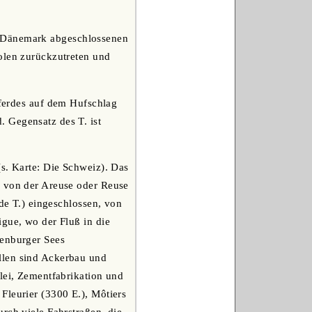
n Dänemark abgeschlossenen
olen zurückzutreten und
Pferdes auf dem Hufschlag
 Gegensatz des T. ist
(s. Karte: Die Schweiz). Das
, von der Areuse oder Reuse
 de T.) eingeschlossen, von
igue, wo der Fluß in die
uenburger Sees
llen sind Ackerbau und
lei, Zementfabrikation und
Fleurier (3300 E.), Môtiers