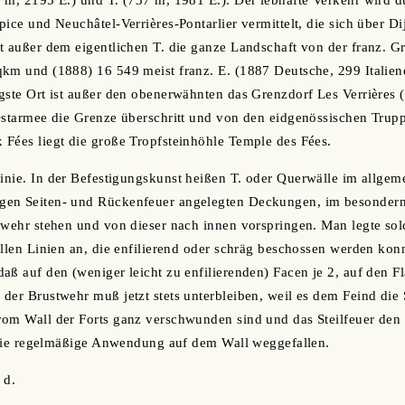
 m, 2195 E.) und T. (737 m, 1981 E.). Der lebhafte Verkehr wird du
ice und Neuchâtel-Verrières-Pontarlier vermittelt, die sich über Dijo
t außer dem eigentlichen T. die ganze Landschaft von der franz. Gr
km und (1888) 16 549 meist franz. E. (1887 Deutsche, 299 Italien
gste Ort ist außer den obenerwähnten das Grenzdorf Les Verrières 
Ostarmee die Grenze überschritt und von den eidgenössischen Trup
Fées liegt die große Tropfsteinhöhle Temple des Fées.
linie. In der Befestigungskunst heißen T. oder Querwälle im allgem
en Seiten- und Rückenfeuer angelegten Deckungen, im besondern
twehr stehen und von dieser nach innen vorspringen. Man legte so
allen Linien an, die enfilierend oder schräg beschossen werden kon
aß auf den (weniger leicht zu enfilierenden) Facen je 2, auf den F
der Brustwehr muß jetzt stets unterbleiben, weil es dem Feind die
om Wall der Forts ganz verschwunden sind und das Steilfeuer den 
t die regelmäßige Anwendung auf dem Wall weggefallen.
 d.