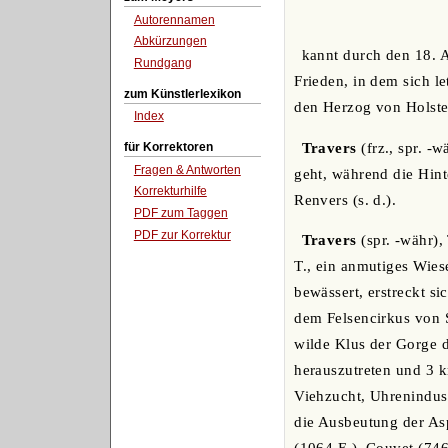
Autorennamen
Abkürzungen
kannt durch den 18. 
Rundgang
Frieden, in dem sich l
zum Künstlerlexikon
den Herzog von Holstei
Index
Travers
(frz., spr. -
für Korrektoren
Fragen & Antworten
geht, während die Hint
Korrekturhilfe
Renvers (s. d.).
PDF zum Taggen
PDF zur Korrektur
Travers
(spr. -währ),
T., ein anmutiges Wies
bewässert, erstreckt s
dem Felsencirkus von S
wilde Klus der Gorge d
herauszutreten und 3 
Viehzucht, Uhrenindust
die Ausbeutung der Asp