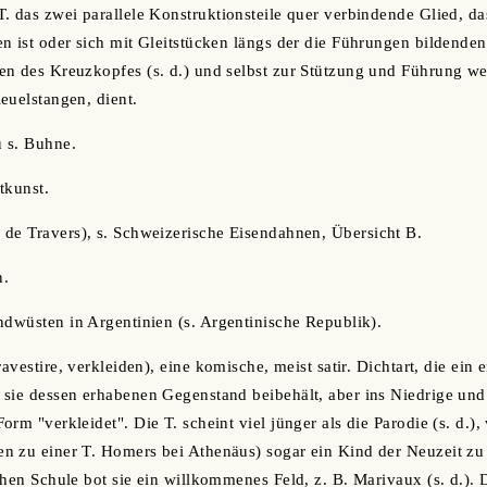
. das zwei parallele Konstruktionsteile quer verbindende Glied, da
n ist oder sich mit Gleitstücken längs der die Führungen bildenden
en des Kreuzkopfes (s. d.) und selbst zur Stützung und Führung w
euelstangen, dient.
 s. Buhne.
htkunst.
 de Travers), s. Schweizerische Eisendahnen, Übersicht B.
n.
ndwüsten in Argentinien (s. Argentinische Republik).
ravestire, verkleiden), eine komische, meist satir. Dichtart, die ein 
sie dessen erhabenen Gegenstand beibehält, aber ins Niedrige und
rm "verkleidet". Die T. scheint viel jünger als die Parodie (s. d.),
 zu einer T. Homers bei Athenäus) sogar ein Kind der Neuzeit zu 
chen Schule bot sie ein willkommenes Feld, z. B. Marivaux (s. d.).