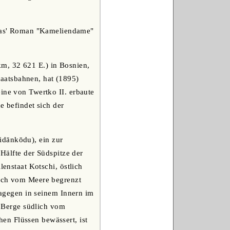
Dumas' Roman "Kameliendame"
km, 32 621 E.) in Bosnien,
aatsbahnen, hat (1895)
ine von Twertko II. erbaute
e befindet sich der
idānkōdu), ein zur
 Hälfte der Südspitze der
lenstaat Kotschi, östlich
lich vom Meere begrenzt
 dagegen in seinem Innern im
 Berge südlich vom
en Flüssen bewässert, ist