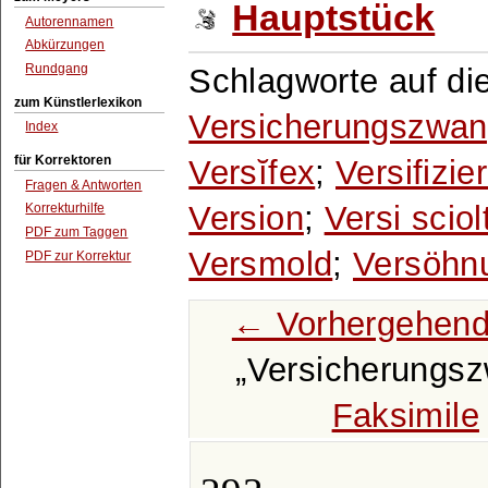
Hauptstück
Autorennamen
Abkürzungen
Rundgang
Schlagworte auf die
zum Künstlerlexikon
Versicherungszwa
Index
für Korrektoren
Versĭfex
;
Versifizie
Fragen & Antworten
Version
;
Versi sciolt
Korrekturhilfe
PDF zum Taggen
Versmold
;
Versöhn
PDF zur Korrektur
← Vorhergehend
Versicherungs
Faksimile