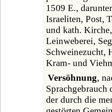
1509 E., darunte
Israeliten, Post, 
und kath. Kirche
Leinweberei, Sege
Schweinezucht, H
Kram- und Viehm
Versöhnung
, n
Sprachgebrauch d
der durch die me
gestörten Gemein