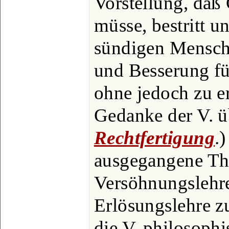
Vorstellung, daß
müsse, bestritt u
sündigen Mensch
und Besserung fü
ohne jedoch zu er
Gedanke der V. ü
Rechtfertigung
.
ausgegangene The
Versöhnungslehre
Erlösungslehre 
die V. philosophi