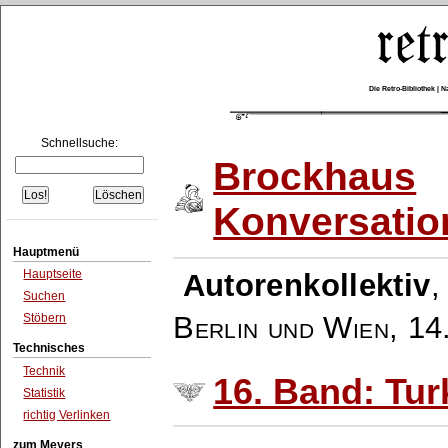
Die Retro-Bibliothek |
Schnellsuche:
Brockhaus
Konversatio
Hauptmenü
Hauptseite
Autorenkollektiv
Suchen
Berlin und Wien
,
14
Stöbern
Technisches
Technik
16. Band: Tur
Statistik
richtig Verlinken
zum Meyers