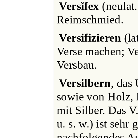
Versĭfex
(neulat.
Reimschmied.
Versifizieren
(la
Verse machen; Ve
Versbau.
Versilbern
, das
sowie von Holz, P
mit Silber. Das 
u. s. w.) ist seh
nachfolgendes Au