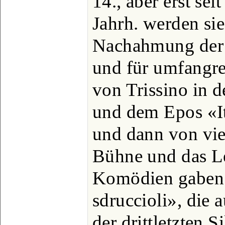
14., aber erst se
Jahrh. werden si
Nachahmung der a
und für umfangre
von Trissino in 
und dem Epos «Ita
und dann von vie
Bühne und das Le
Komödien gaben d
sdruccioli», die 
der drittletzten S