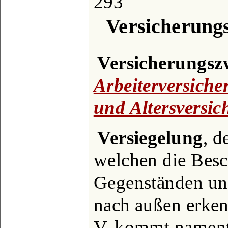
293
Versicherung
Versicherungs
Arbeiterversich
und Altersversic
Versiegelung
, d
welchen die Bes
Gegenständen un
nach außen erken
V. kommt nament