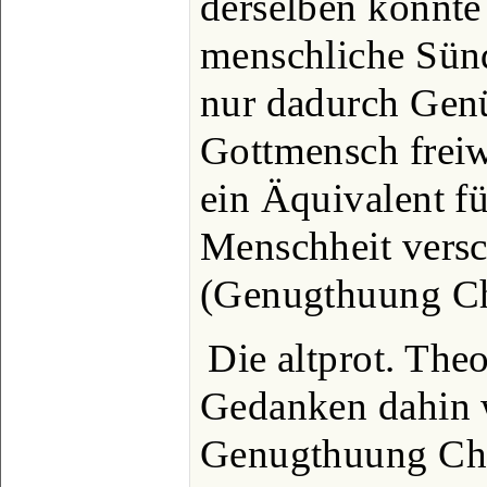
derselben konnte
menschliche Sünd
nur dadurch Gen
Gottmensch freiw
ein Äquivalent fü
Menschheit versc
(Genugthuung Chr
Die altprot. Theo
Gedanken dahin w
Genugthuung Chr