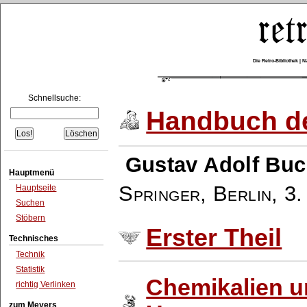
Die Retro-Bibliothek |
Schnellsuche:
Handbuch de
Gustav Adolf Buc
Hauptmenü
Springer, Berlin
,
3.
Hauptseite
Suchen
Stöbern
Erster Theil
Technisches
Technik
Statistik
Chemikalien 
richtig Verlinken
zum Meyers