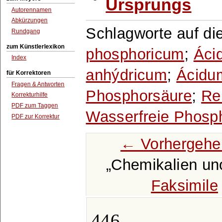
Ursprungs
Autorennamen
Abkürzungen
Schlagworte auf di
Rundgang
zum Künstlerlexikon
phosphoricum
;
Áci
Index
anhýdricum
;
Ácidu
für Korrektoren
Fragen & Antworten
Phosphorsäure
;
Re
Korrekturhilfe
PDF zum Taggen
Wasserfreie Phosp
PDF zur Korrektur
← Vorhergehe
Chemikalien un
Faksimile
446