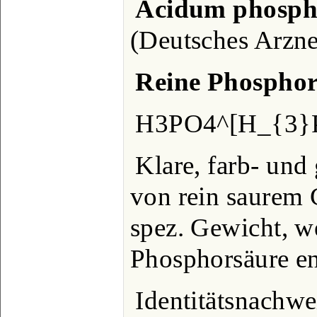
Ácidum phosp
(Deutsches Arzne
Reine Phosphor
H3PO4^[H_{3}P
Klare, farb- und
von rein saurem
spez. Gewicht, w
Phosphorsäure en
Identitätsnachwe