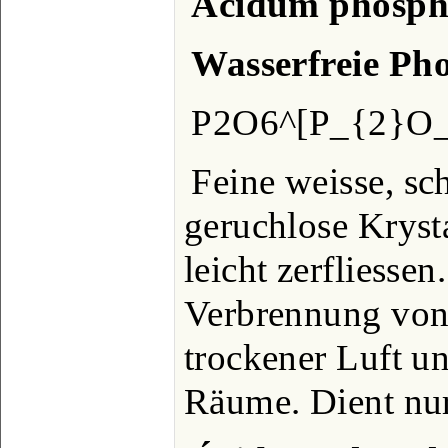
Ácidum phosph
Wasserfreie Ph
P2O6^[P_{2}O_
Feine weisse, sc
geruchlose Krysta
leicht zerfliessen
Verbrennung von 
trockener Luft u
Räume. Dient nu