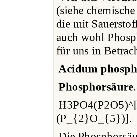
(siehe chemische
die mit Sauerstof
auch wohl Phosp
für uns in Betrach
Acidum phosph
Phosphorsäure
.
H3PO4(P2O5)^
(P_{2}O_{5})].
Die Phosphorsäur