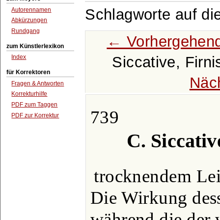
Schlagworte auf di
Autorennamen
Abkürzungen
Rundgang
← Vorhergehend
zum Künstlerlexikon
Siccative, Firn
Index
für Korrektoren
Näc
Fragen & Antworten
Korrekturhilfe
PDF zum Taggen
739
PDF zur Korrektur
C. Siccativ
trocknendem Lein
Die Wirkung dess
während die der 