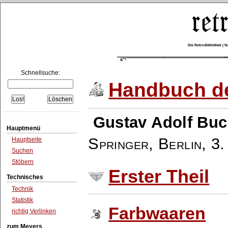
Die Retro-Bibliothek |
Schnellsuche:
Handbuch de
Gustav Adolf Buc
Hauptmenü
Springer, Berlin
,
3.
Hauptseite
Suchen
Stöbern
Erster Theil
Technisches
Technik
Statistik
Farbwaaren
richtig Verlinken
zum Meyers