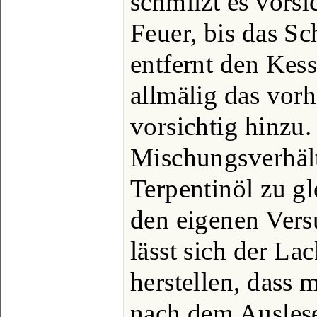
schmilzt es vors
Feuer, bis das Sc
entfernt den Kes
allmälig das vor
vorsichtig hinzu.
Mischungsverhält
Terpentinöl zu g
den eigenen Vers
lässt sich der La
herstellen, dass
nach dem Auslese