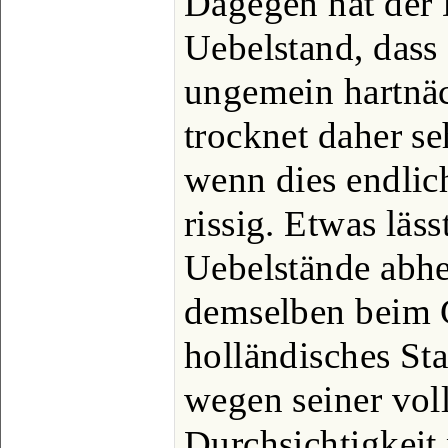
Dagegen hat der
Uebelstand, dass 
ungemein hartnäc
trocknet daher s
wenn dies endlic
rissig. Etwas läss
Uebelstände abh
demselben beim 
holländisches Sta
wegen seiner vo
Durchsichtigkeit