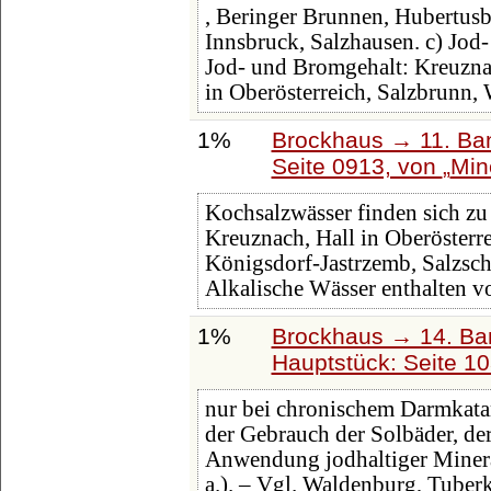
, Beringer Brunnen, Hubertusb
Innsbruck, Salzhausen. c) Jod
Jod- und Bromgehalt: Kreuzn
in Oberösterreich, Salzbrunn,
1%
Brockhaus → 11. Ban
Seite 0913, von
Min
Kochsalzwässer finden sich z
Kreuznach, Hall in Oberösterr
Königsdorf-Jastrzemb, Salzsch
Alkalische Wässer enthalten v
1%
Brockhaus → 14. Ba
Hauptstück: Seite 1
nur bei chronischem Darmkata
der Gebrauch der Solbäder, de
Anwendung jodhaltiger Minera
a.). – Vgl. Waldenburg, Tuber