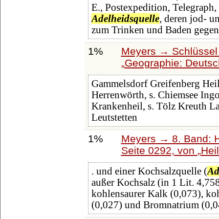
E., Postexpedition, Telegraph,
Adelheidsquelle
, deren jod- 
zum Trinken und Baden gegen 
1%
Meyers → Schlüssel 
Geographie: Deutsc
Gammelsdorf Greifenberg Hei
Herrenwörth, s. Chiemsee Ingo
Krankenheil, s. Tölz Kreuth 
Leutstetten
1%
Meyers → 8. Band: Ha
Seite 0292, von
Hei
. und einer Kochsalzquelle (
Ad
außer Kochsalz (in 1 Lit. 4,75
kohlensaurer Kalk (0,073), ko
(0,027) und Bromnatrium (0,0