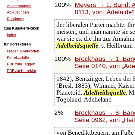
100%
Meyers → 1. Band: A 
Autorennamen
0113, von
Adelaide
Abkürzungen
Rundgang
der liberalen Partei machte. I
zum Künstlerlexikon
meisten, und man nannte sie se
Index
war sie es, die ihn zur Annahm
für Korrektoren
Adelheidsquelle
, s. Heilbrunn
Fragen & Antworten
100%
Brockhaus → 1. Band
Korrekturhilfe
PDF zum Taggen
Seite 0140, von
Ade
PDF zur Korrektur
1842); Bentzinger, Leben der K
(Bresl. 1883); Wimmer, Kaiser
Planetoid.
Adelheidsquelle
, M
Togoland. Adelieland
2%
Brockhaus → 8. Band
Seite 0962, von
Hei
von Benediktbeuern, am Fuße d