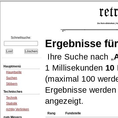
Die Retro-Bibliothek |
Schnellsuche:
Ergebnisse für
Ihre Suche nach
A
1 Millisekunden
10
Hauptmenü
Hauptseite
(maximal 100 werde
Suchen
Stöbern
Ergebnisse werden n
Technisches
Technik
angezeigt.
Statistik
richtig Verlinken
Rang
Fundstelle
zum Meyers