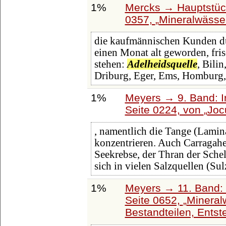
1%
Mercks → Hauptstüc
0357,
Mineralwässe
die kaufmännischen Kunden du
einen Monat alt geworden, fris
stehen:
Adelheidsquelle
, Bilin
Driburg, Eger, Ems, Homburg,
1%
Meyers → 9. Band: I
Seite 0224, von
Joc
, namentlich die Tange (Lamina
konzentrieren. Auch Carragah
Seekrebse, der Thran der Schel
sich in vielen Salzquellen (Sul
1%
Meyers → 11. Band: 
Seite 0652,
Mineral
Bestandteilen, Entst