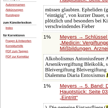
Autorennamen
müssen glaubten. Epheliden (g
Abkürzungen
"eintägig", von kurzer Dauer, 
Rundgang
plötzlich und besonders bei K
zum Künstlerlexikon
verschwindendes Fieber
Index
für Korrektoren
1%
Meyers → Schlüssel 
Fragen & Antworten
Medicin: Vergiftung
Korrekturhilfe
Mißbildungen. Arzneim
PDF zum Taggen
PDF zur Korrektur
Alkoholismus Antoniusfeuer Ap
Arsenikvergiftung Bleikolik, s
Bleivergiftung Bleivergiftung 
Dialemma Diaria Entoxismus
1%
Meyers → 5. Band: Di
Hauptstück: Seite 0
Eintritt
). Die gemeine Eintagsfliege (