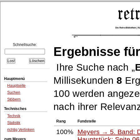
Die Retro-Bibliothek |
Schnellsuche:
Ergebnisse für
Ihre Suche nach
Millisekunden
8
Erg
Hauptmenü
Hauptseite
100 werden angezei
Suchen
Stöbern
nach ihrer Relevanz
Technisches
Technik
Rang
Fundstelle
Statistik
richtig Verlinken
100%
Meyers → 5. Band: Di
Hauptstück: Seite 0
zum Meyers