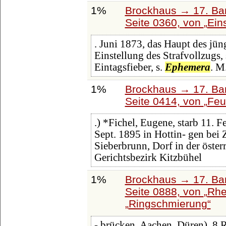
1%
Brockhaus → 17. Ba
Seite 0360, von
Ein
. Juni 1873, das Haupt des jün
Einstellung des Strafvollzugs, 
Eintagsfieber, s.
Ephemera
. M
1%
Brockhaus → 17. Ba
Seite 0414, von
Feu
.) *Fichel, Eugene, starb 11. F
Sept. 1895 in Hottin- gen bei 
Sieberbrunn, Dorf in der öste
Gerichtsbezirk Kitzbühel
1%
Brockhaus → 17. Ba
Seite 0888, von
Rhe
Ringschmierung
- brücken, Aachen, Düren), 8 R