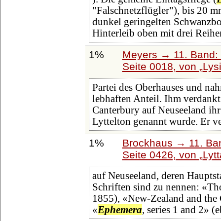
"Falschnetzflügler"), bis 20 m
dunkel geringelten Schwanzbor
Hinterleib oben mit drei Reihe
1%
Meyers → 11. Band: 
Seite 0018, von
Lys
Partei des Oberhauses und nah
lebhaften Anteil. Ihm verdankt
Canterbury auf Neuseeland ihr
Lyttelton genannt wurde. Er ve
1%
Brockhaus → 11. Ban
Seite 0426, von
Lytt
auf Neuseeland, deren Hauptst
Schriften sind zu nennen: «Th
1855), «New-Zealand and the 
«
Ephemera
, series 1 and 2» 