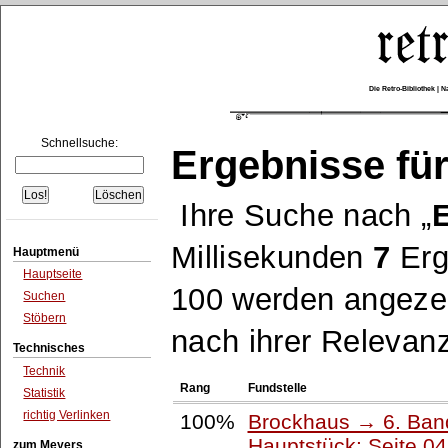
Die Retro-Bibliothek |
Schnellsuche:
Ergebnisse für
Ihre Suche nach
E
Millisekunden
7
Erg
Hauptmenü
Hauptseite
100 werden angezei
Suchen
Stöbern
nach ihrer Relevanz
Technisches
Technik
Rang
Fundstelle
Statistik
richtig Verlinken
100%
Brockhaus → 6. Ban
Hauptstück: Seite 0
zum Meyers