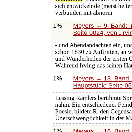
sich entwickelnde (meist heit
verbunden mit abnorm
1%
Meyers → 9. Band: I
Seite 0024, von
Irvi
- und Abendandachten ein, un
schon 1830 zu Auftritten, an 
und Wunderheilen der ersten C
Während Irving das seinen Hau
1%
Meyers → 13. Band: 
Hauptstück: Seite 0
Lessing Ramlers berühmte Spra
nahm. Ein entschiedener Feind
Poesie, bildete R. den Gegensa
Überschwenglichkeit in der M
1%
Meyers → 16. Band: 