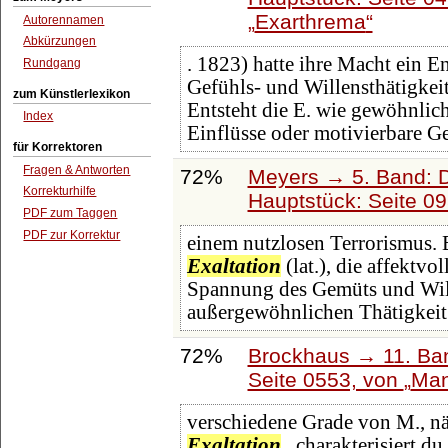
Exarthrema
Autorennamen
Abkürzungen
. 1823) hatte ihre Macht ein E
Rundgang
Gefühls- und Willensthätigkeit
zum Künstlerlexikon
Entsteht die E. wie gewöhnlic
Index
Einflüsse oder motivierbare 
für Korrektoren
Fragen & Antworten
72%
Meyers → 5. Band: Di
Korrekturhilfe
Hauptstück: Seite 0
PDF zum Taggen
PDF zur Korrektur
einem nutzlosen Terrorismus. E
Exaltation
(lat.), die affektvo
Spannung des Gemüts und Wille
außergewöhnlichen Thätigkeit 
72%
Brockhaus → 11. Ban
Seite 0553, von
Man
verschiedene Grade von M., näm
Exaltation
, charakterisiert d