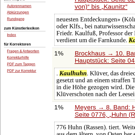
von)
bis
Kaunitz
Autorennamen
Abkürzungen
neuesten Entdeckungen» (Köln 1
Rundgang
oder Klfs., bei naturwissensc
zum Künstlerlexikon
Friedr. Kaulfuß, Professor der 
Index
verdient um die Farnkunde.
K
für Korrektoren
Fragen & Antworten
1%
Brockhaus → 10. Ba
Korrekturhilfe
Hauptstück: Seite 0
PDF zum Taggen
PDF zur Korrektur
.
Kaulhuhn
. Klüver, das drei
gesetzt und an einem straffen T
in die Höhe gezogen wird. Die 
Klüverschoten nach der Leesei
1%
Meyers → 8. Band: Ha
Seite 0776,
Huhn (R
776 Huhn (Rassen). tiert. Wei
aus dem ältern, von Osten her 