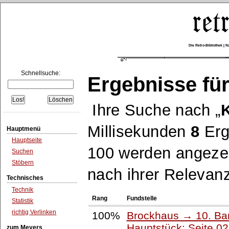
Die Retro-Bibliothek |
Schnellsuche:
Ergebnisse für
Ihre Suche nach
Millisekunden
8
Erg
Hauptmenü
Hauptseite
100 werden angezei
Suchen
Stöbern
nach ihrer Relevanz
Technisches
Technik
Rang
Fundstelle
Statistik
richtig Verlinken
100%
Brockhaus → 10. Ba
Hauptstück: Seite 0
zum Meyers