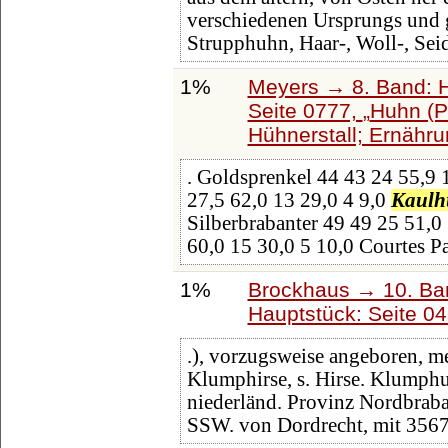
verschiedenen Ursprungs und g
Strupphuhn, Haar-, Woll-, Sei
1%
Meyers → 8. Band: Ha
Seite 0777,
Huhn (P
Hühnerstall; Ernähru
. Goldsprenkel 44 43 24 55,9 
27,5 62,0 13 29,0 4 9,0
Kaulh
Silberbrabanter 49 49 25 51,0
60,0 15 30,0 5 10,0 Courtes Pa
1%
Brockhaus → 10. Ba
Hauptstück: Seite 0
.), vorzugsweise angeboren, m
Klumphirse, s. Hirse. Klumphu
niederländ. Provinz Nordbraba
SSW. von Dordrecht, mit 356