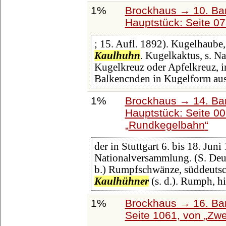
1%
Brockhaus → 10. Ba
Hauptstück: Seite 0
; 15. Aufl. 1892). Kugelhaube,
Kaulhuhn
. Kugelkaktus, s. Na
Kugelkreuz oder Apfelkreuz, i
Balkencnden in Kugelform aus
1%
Brockhaus → 14. Ba
Hauptstück: Seite 0
Rundkegelbahn
der in Stuttgart 6. bis 18. Jun
Nationalversammlung. (S. Deut
b.) Rumpfschwänze, süddeuts
Kaulhühner
(s. d.). Rumph, hi
1%
Brockhaus → 16. Ban
Seite 1061, von
Zwe