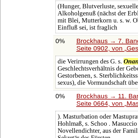
(Hunger, Blutverluste, sexuell
Alkoholgenuß (nächst der Erbl
mit Blei, Mutterkorn u. s. w.
Einfluß sei, ist fraglich
0%
Brockhaus → 7. Band
Seite 0902, von
Ges
die Verirrungen des G. s.
Onan
Geschlechtsverhältnis der Gebor
Gestorbenen, s. Sterblichkeitss
sexus), die Vormundschaft über
0%
Brockhaus → 11. Ban
Seite 0664, von
Mas
). Masturbation oder Mastuprat
Hohlmaß, s. Schoo . Masuccio (
Novellendichter, aus der Famil
Sekretär des Fürsten