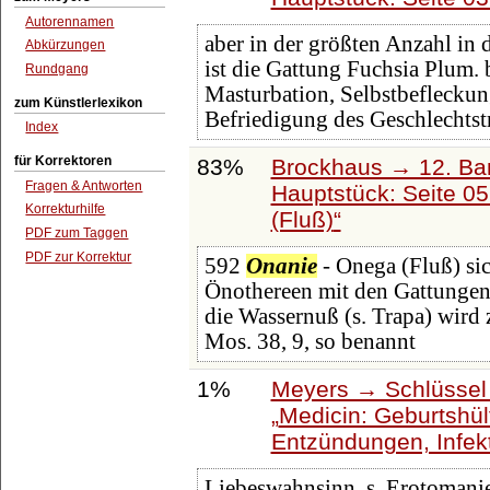
Autorennamen
aber in der größten Anzahl in 
Abkürzungen
ist die Gattung Fuchsia Plum.
Rundgang
Masturbation, Selbstbefleckun
zum Künstlerlexikon
Befriedigung des Geschlechtstr
Index
für Korrektoren
83%
Brockhaus → 12. Ba
Fragen & Antworten
Hauptstück: Seite 0
Korrekturhilfe
(Fluß)
PDF zum Taggen
PDF zur Korrektur
592
Onanie
- Onega (Fluß) si
Önothereen mit den Gattungen F
die Wassernuß (s. Trapa) wird 
Mos. 38, 9, so benannt
1%
Meyers → Schlüssel 
Medicin: Geburtshülf
Entzündungen, Infek
Liebeswahnsinn, s. Erotoman