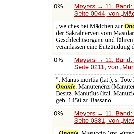
0%
Meyers → 11. Band: 
Seite 0044, von
Mä
, welches bei Mädchen zur
On
der Sakralnerven vom Mastdar
Geschlechtsorgane und führen 
veranlassen eine Entzündung 
0%
Meyers → 11. Band: 
Seite 0211, von
Man
". Manus mortŭa (lat.), s. Tote
Onanie
. Manutenénz (Manutent
Besitz. Manutĭus (ital. Manuzi
geb. 1450 zu Bassano
0%
Meyers → 11. Band: 
Seite 0331, von
Mas
.
Onanie
. Masuccio (spr. -útts