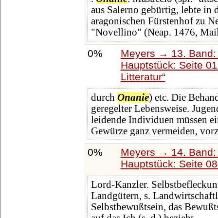
aus Salerno gebürtig, lebte in 
aragonischen Fürstenhof zu Nea
"Novellino" (Neap. 1476, Mai
0%
Meyers → 13. Band: 
Hauptstück: Seite 0
Litteratur
durch
Onanie
) etc. Die Behan
geregelter Lebensweise. Jugend
leidende Individuen müssen ei
Gewürze ganz vermeiden, vorz
0%
Meyers → 14. Band:
Hauptstück: Seite 0
Lord-Kanzler. Selbstbefleckun
Landgütern, s. Landwirtschaf
Selbstbewußtsein, das Bewußtse