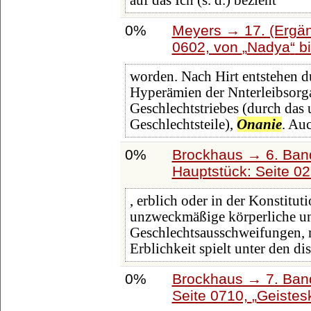
auf das Ich (s. d.) bezieht
0%
Meyers → 17. (Ergän
0602, von
Nadya
b
worden. Nach Hirt entstehen 
Hyperämien der Nnterleibsorg
Geschlechtstriebes (durch das
Geschlechtsteile),
Onanie
. Au
0%
Brockhaus → 6. Ban
Hauptstück: Seite 0
, erblich oder in der Konstitu
unzweckmäßige körperliche un
Geschlechtsausschweifungen,
Erblichkeit spielt unter den d
0%
Brockhaus → 7. Band
Seite 0710,
Geistes