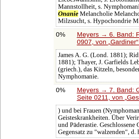
Mannstollheit, s. Nymphomani
Onanie
Melancholie Melancho
Milzsucht, s. Hypochondrie M
0%
Meyers → 6. Band: Fa
0907, von
Gardiner
James A. G. (Lond. 1881); Ridp
1881); Thayer, J. Garfields L
(griech.), das Kitzeln, besond
Nymphomanie.
0%
Meyers → 7. Band: G
Seite 0211, von
Ges
) und bei Frauen (Nymphomanie
Geisteskrankheiten. Über Verir
und Päderastie. Geschlossene G
Gegensatz zu "walzenden", d. h