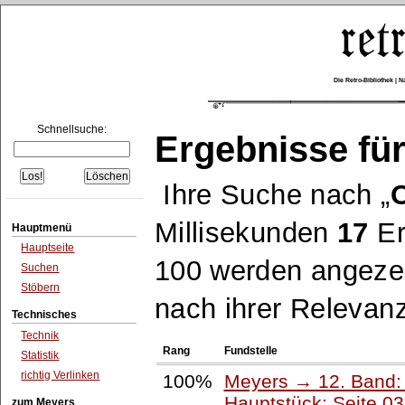
Die Retro-Bibliothek |
Schnellsuche:
Ergebnisse für
Ihre Suche nach
Millisekunden
17
Er
Hauptmenü
Hauptseite
100 werden angezei
Suchen
Stöbern
nach ihrer Relevanz
Technisches
Technik
Rang
Fundstelle
Statistik
richtig Verlinken
100%
Meyers → 12. Band:
Hauptstück: Seite 0
zum Meyers