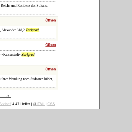
n Reichs und Residenz des Sultans,
Öffnen
a, Alexander 318,2
Zarigrad
,
Öffnen
er «Kaiserstadt»
Zarigrad
Öffnen
ei ihrer Wendung nach Südosten bildet,
 Aschoff
& 47 Helfer |
XHTML
|
CSS