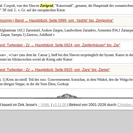
ital. Cospoli, von den Slawen
Zarigrad
, "Kaiserstadt", genannt, die Hauptstadt des osmanische
° 58' östl. L. v. Gr. auf der europäischen Küste
nzungs-) Band → Hauptstück: Seite 0999, von
Yashts
bis
Zempolna
Afghanistan 143,1 Zareniniel, Aralsee Zargen, Landwehren Zariadres, Armenien 834,1 Zariasp
 Zarpat, Sarepta 1) Zastrow, Adelheid v
nd: Turkestan - Zz → Hauptstück: Seite 0924, von
Zapfenhäuser
bis
Zar
sar» , «c'sar» (aus dem lat. Caesar ), hieß bei den Slawen ursprünglich der byzant. Kaiser in d
eutet im Altslawischen soviel als König oder Kaiser
nd: Turkestan - Zz → Hauptstück: Seite 0925, von
Zara
bis
Zarew
ff). 1) Kreis im nördl. Teil des russ. Gouvernements Astrachan, in dem Winkel, den die Wolga b
m übrigen Steppe, in der die Seen Elton, Gorkoje
t based on Dirk Jesse's
↑ YAML
|
v3.11.00
| Betreut von 2001-2026 durch
Christian