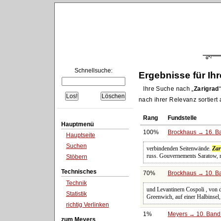
Schnellsuche:
Ergebnisse für Ih
Ihre Suche nach
Zarigrad
nach ihrer Relevanz sortiert
Rang
Fundstelle
Hauptmenü
100%
Brockhaus → 16. Ba
Hauptseite
Suchen
verbindenden Seitenwände.
Zar
russ. Gouvernements Saratow, 
Stöbern
Technisches
70%
Brockhaus → 10. Ba
Technik
und Levantinern Cospoli , von
Statistik
Greenwich, auf einer Halbinse
richtig Verlinken
1%
Meyers → 10. Band:
zum Meyers