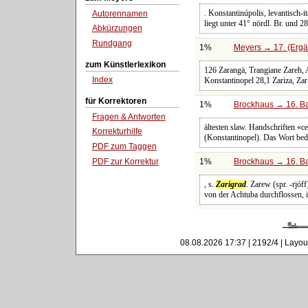
. Konstantinúpolis, levantisch-
Autorennamen
liegt unter 41° nördl. Br. und 28
Abkürzungen
Rundgang
1%
Meyers → 17. (Ergä
zum Künstlerlexikon
126 Zarangä, Trangiane Zareh, 
Index
Konstantinopel 28,1 Zariza, Zar
für Korrektoren
1%
Brockhaus → 16. Ba
Fragen & Antworten
ältesten slaw. Handschriften «ce
Korrekturhilfe
(Konstantinopel). Das Wort bed
PDF zum Taggen
PDF zur Korrektur
1%
Brockhaus → 16. Ba
, s.
Zarigrad
. Zarew (spr. -rjó
von der Achtuba durchflossen, i
08.08.2026 17:37 | 2192/4 | Layou