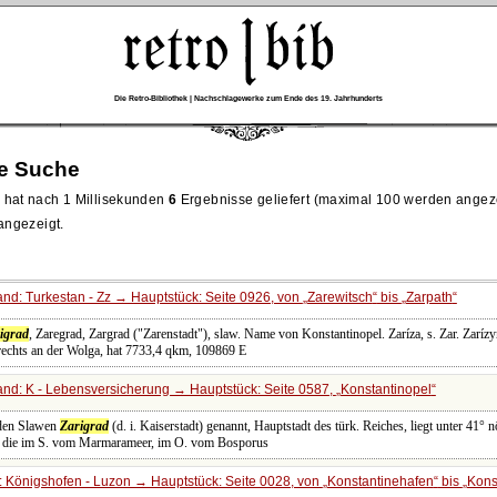
Die Retro-Bibliothek | Nachschlagewerke zum Ende des 19. Jahrhunderts
re Suche
hat nach 1 Millisekunden
6
Ergebnisse geliefert (maximal 100 werden angez
 angezeigt.
nd: Turkestan - Zz → Hauptstück: Seite 0926, von
Zarewitsch
bis
Zarpath
igrad
, Zaregrad, Zargrad ("Zarenstadt"), slaw. Name von Konstantinopel. Zaríza, s. Zar. Zarízy
rechts an der Wolga, hat 7733,4 qkm, 109869 E
nd: K - Lebensversicherung → Hauptstück: Seite 0587,
Konstantinopel
 den Slawen
Zarigrad
(d. i. Kaiserstadt) genannt, Hauptstadt des türk. Reiches, liegt unter 41° n
l, die im S. vom Marmarameer, im O. vom Bosporus
 Königshofen - Luzon → Hauptstück: Seite 0028, von
Konstantinehafen
bis
Kons