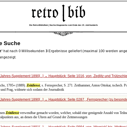
Die Retro-Bibliothek | Nachschlagewerke zum Ende des 19. Jahrhunderts
re Suche
t
hat nach 0 Millisekunden
3
Ergebnisse geliefert (maximal 100 werden ange
 angezeigt.
Jahres-Supplement 1890[...] → Hauptstück: Seite 1016, von
Zedlitz und Trützschle
eichs, 1795« (1889).
Zeitdienst
, s. Fernsprecher, S. 271. Zeithammer, Anton Ottokar, tschech. Po
und Prag, widmete sich sodann der Journalistik
Jahres-Supplement 1890[...] → Hauptstück: Seite 0287,
Fernsprecher (zu besond
inen
Zeitdienst
verwendbar gemacht worden, welcher, sobald eine genügende Anzahl von Teilne
ralpunkten aus, an denen die Uhren auf Grund der Zeitmessungen
Jahres-Supplement 1891[...] → Hauptstück: Seite 0994, von
Wernick
bis
Wetters