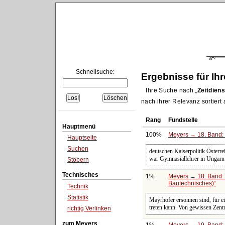
Schnellsuche:
Ergebnisse für Ih
Ihre Suche nach
Zeitdiens
nach ihrer Relevanz sortiert
Rang
Fundstelle
Hauptmenü
100%
Meyers → 18. Band: 
Hauptseite
Suchen
deutschen Kaiserpolitik Österr
war Gymnasiallehrer in Ungarn 
Stöbern
Technisches
1%
Meyers → 18. Band: 
Bautechnisches)
Technik
Statistik
Mayrhofer ersonnen sind, für e
treten kann. Von gewissen Zent
richtig Verlinken
zum Meyers
1%
Meyers → 19. Band: 