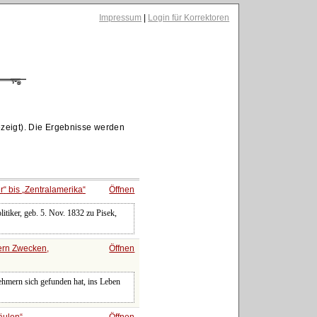
Impressum
|
Login für Korrektoren
zeigt). Die Ergebnisse werden
r
bis
Zentralamerika
Öffnen
litiker, geb. 5. Nov. 1832 zu Pisek,
ern Zwecken,
Öffnen
hmern sich gefunden hat, ins Leben
äulen
Öffnen