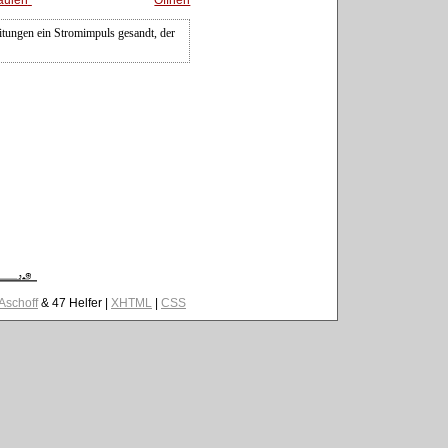
itungen ein Stromimpuls gesandt, der
 Aschoff
& 47 Helfer |
XHTML
|
CSS