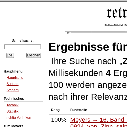
Die Retro-Bibliothek |
Schnellsuche:
Ergebnisse für
Ihre Suche nach
Z
Millisekunden
4
Erg
Hauptmenü
Hauptseite
100 werden angezei
Suchen
Stöbern
nach ihrer Relevanz
Technisches
Technik
Rang
Fundstelle
Statistik
richtig Verlinken
100%
Meyers → 16. Band: 
0924, von
Zinn, sal
zum Meyers