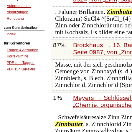
Autorennamen
. Faluner Brillanten.
Zinnbutte
Abkürzungen
Chlorzinn) SnCl4 ^[SnCl_{4}]
Rundgang
Zinn oder Zinnchlorür und be
zum Künstlerlexikon
mit Kochsalz. Es bildet eine fa
Index
für Korrektoren
87%
Brockhaus → 16. Ban
Fragen & Antworten
Seite 0987, von
Zin
Korrekturhilfe
PDF zum Taggen
Masse, mit der sich geschmolze
PDF zur Korrektur
Gemenge von Zinnoxyd (s. d.)
Zinnblech, s. Blech. Zinnbrilla
Zinnchlorid. Zinnchlorīd (Spir
1%
Meyers → Schlüssel 
Chemie: organisch
. Schwefelsäuresalze Zinn Zin
Zinnbutter
, s. Zinnchlorid Zi
Zinnsäure Zinnoxydhydrat, s.