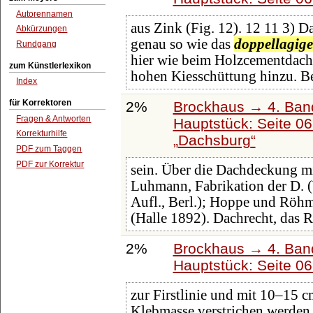
Autorennamen
aus Zink (Fig. 12). 12 11 3) D
Abkürzungen
genau so wie das
doppellagige
Rundgang
hier wie beim Holzcementdach 
zum Künstlerlexikon
hohen Kiesschüttung hinzu. B
Index
für Korrektoren
2%
Brockhaus → 4. Ban
Fragen & Antworten
Hauptstück: Seite 0
Korrekturhilfe
Dachsburg
PDF zum Taggen
PDF zur Korrektur
sein. Über die Dachdeckung mi
Luhmann, Fabrikation der D. (
Aufl., Berl.); Hoppe und Röh
(Halle 1892). Dachrecht, das R
2%
Brockhaus → 4. Ban
Hauptstück: Seite 0
zur Firstlinie und mit 10‒15 
Klebmasse verstrichen werden,