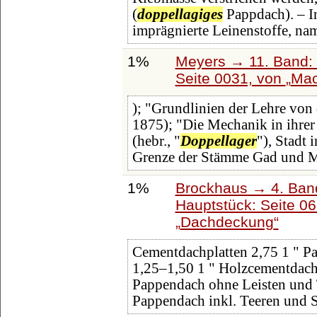
(
doppellagiges
Pappdach). – In
imprägnierte Leinenstoffe, na
1%
Meyers → 11. Band: 
Seite 0031, von
Ma
); "Grundlinien der Lehre vo
1875); "Die Mechanik in ihre
(hebr., "
Doppellager
"), Stadt 
Grenze der Stämme Gad und M
1%
Brockhaus → 4. Ban
Hauptstück: Seite 0
Dachdeckung
Cementdachplatten 2,75 1 " Pa
1,25‒1,50 1 " Holzcementdach
Pappendach ohne Leisten und 
Pappendach inkl. Teeren und 