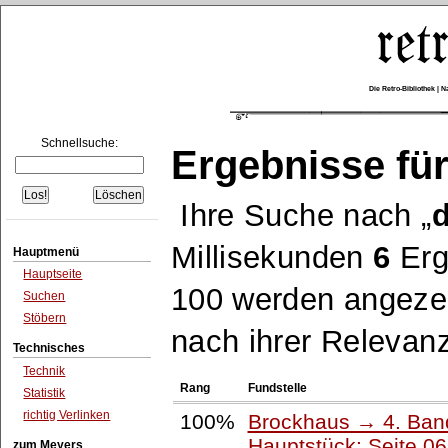
Die Retro-Bibliothek |
Schnellsuche:
Ergebnisse für
Ihre Suche nach
d
Millisekunden
6
Erg
Hauptmenü
Hauptseite
100 werden angezei
Suchen
Stöbern
nach ihrer Relevanz
Technisches
Technik
Rang
Fundstelle
Statistik
richtig Verlinken
100%
Brockhaus → 4. Ban
Hauptstück: Seite 0
zum Meyers