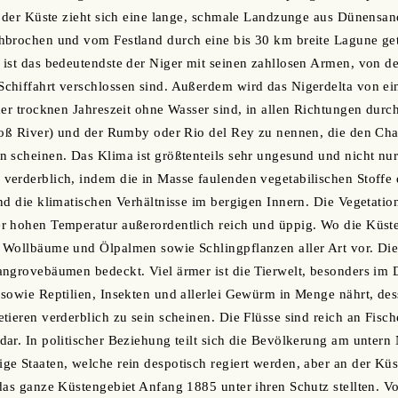
r der Küste zieht sich eine lange, schmale Landzunge aus Dünensan
hbrochen und vom Festland durch eine bis 30 km breite Lagune get
ist das bedeutendste der Niger mit seinen zahllosen Armen, von d
hiffahrt verschlossen sind. Außerdem wird das Nigerdelta von ein
der trocknen Jahreszeit ohne Wasser sind, in allen Richtungen dur
roß River) und der Rumby oder Rio del Rey zu nennen, die den Char
 scheinen. Das Klima ist größtenteils sehr ungesund und nicht nu
verderblich, indem die in Masse faulenden vegetabilischen Stoffe
nd die klimatischen Verhältnisse im bergigen Innern. Die Vegetation
r hohen Temperatur außerordentlich reich und üppig. Wo die Küste
 Wollbäume und Ölpalmen sowie Schlingpflanzen aller Art vor. Di
ngrovebäumen bedeckt. Viel ärmer ist die Tierwelt, besonders im 
sowie Reptilien, Insekten und allerlei Gewürm in Menge nährt, de
ieren verderblich zu sein scheinen. Die Flüsse sind reich an Fische
ar. In politischer Beziehung teilt sich die Bevölkerung am untern N
e Staaten, welche rein despotisch regiert werden, aber an der Küs
das ganze Küstengebiet Anfang 1885 unter ihren Schutz stellten. Vo