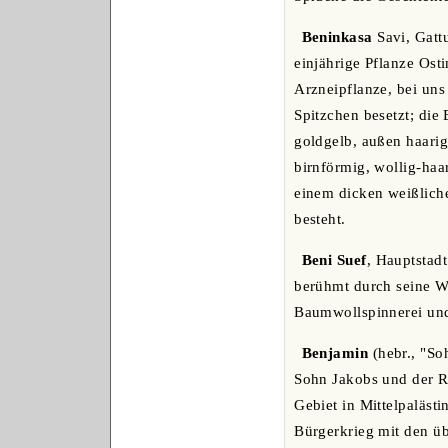
Beninkasa
Savi, Gattu
einjährige Pflanze Ost
Arzneipflanze, bei uns 
Spitzchen besetzt; die 
goldgelb, außen haarig
birnförmig, wollig-haar
einem dicken weißlich
besteht.
Beni Suef
, Hauptstad
berühmt durch seine Wo
Baumwollspinnerei un
Benjamin
(hebr., "So
Sohn Jakobs und der R
Gebiet in Mittelpaläst
Bürgerkrieg mit den üb