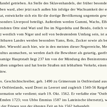
Handel getrieben. An Stelle des Sklavenhandels, der früher besonde
ben ward, aber jetzt nach außen hin infolge der Wachsamkeit der e
hat, entwickelte sich ein für die dortige Bevölkerung ungemein ge
esonders Liverpool beteiligt. Außerdem werden Gummi, Wachs, Elf
endsten Orte sind Wari und Ibo im Nigerdelta und Bendo, östlich v
gt westlich vom Niger und soll von bedeutendem Umfang sein, ist 
chtbaren Landes werden besonders Yams, Reis, Zucker sowie als be
hrt. Wiewohl auch hier, wie in den meisten dieser Negerreiche, M
ultus ausmachen, so werden dach die Bewohner als gutartig, gastfre
hnamige Hauptstadt liegt 237 km von der Mündung des Beninstroms 
Gräben umgeben und hat breite Straßen mit lebhaftem Verkehr, eine
inw.
ies. Geschichtschreiber, geb. 1490 zu Grimersum in Ostfriesland au
r Ostfrieslands, ward Drost zu Leerort und zugleich 1540-56 Ratg
ormation sehr verdient; starb 19. Okt. 1562. Er verfaßte eine "Ostf
 Emden 1723; von Ubbo Emmius 1587 ins Lateinische übersetzt), we
 der Friesen von der ältesten Zeit an bis 1562 behandelt.