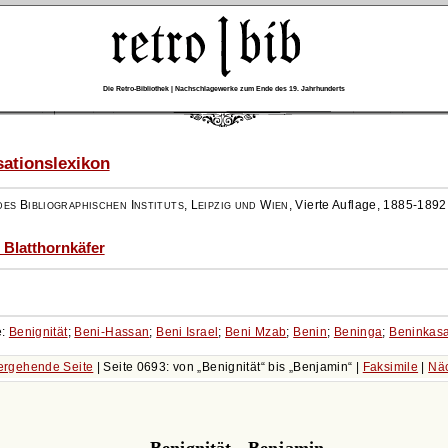
Die Retro-Bibliothek | Nachschlagewerke zum Ende des 19. Jahrhunderts
ationslexikon
es Bibliographischen Instituts, Leipzig und Wien
,
Vierte Auflage, 1885-1892
- Blatthornkäfer
e:
Benignität
;
Beni-Hassan
;
Beni Israel
;
Beni Mzab
;
Benin
;
Beninga
;
Beninkas
ergehende Seite
| Seite 0693: von
Benignität
bis
Benjamin
|
Faksimile
|
Näc
Benignität - Benjamin.