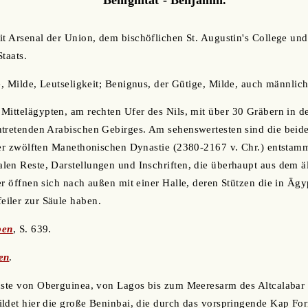
it Arsenal der Union, dem bischöflichen St. Augustin's College un
taats.
e, Milde, Leutseligkeit; Benignus, der Gütige, Milde, auch männli
n Mittelägypten, am rechten Ufer des Nils, mit über 30 Gräbern in 
tretenden Arabischen Gebirges. Am sehenswertesten sind die beide
der zwölften Manethonischen Dynastie (2380-2167 v. Chr.) entstamm
en Reste, Darstellungen und Inschriften, die überhaupt aus dem ä
er öffnen sich nach außen mit einer Halle, deren Stützen die in Ägy
iler zur Säule haben.
pen
, S. 639.
en
.
Küste von Oberguinea, von Lagos bis zum Meeresarm des Altcalabar 
ildet hier die große Beninbai, die durch das vorspringende Kap Fo