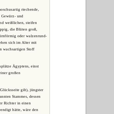
moschusartig riechende,
ls Gewürz- und
und weißlichen, steifen
appig, die Blüten groß,
-birnförmig oder walzenrund-
ehen sich im Alter mit
m wachsartigen Stoff
splätze Ägyptens, einst
einer großen
lücksseite gilt), jüngster
nannten Stammes, dessen
r Richter in einen
endigt hätte, wäre den