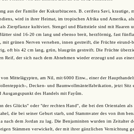
ng aus der Familie der Kukurbitaceen. B. cerifera Savi, krautige, 
indiens, wird in ihrer Heimat, im tropischen Afrika und Amerika, a
als Zierpflanze kultiviert. Stengel und Blattstiele sind mit Haaren 
Blätter sind 16-20 cm lang und ebenso breit, herzförmig, fast fünfl
, mit grünen Nerven versehen, innen gestreift, die Früchte eirund
ig, oft bis 42 cm lang, grün, blaugrün gestreift. Die Früchte überzi
en Reif, der sich nach dem Abnehmen wieder erzeugt und aus eine
t von Mittelägypten, am Nil, mit 6000 Einw., einer der Haupthandel
llenteppich-, Decken- und Baumwollmäntelfabrikation, jetzt Sitz 
d Ausgangspunkt des Handels mit Fayûm.
hn des Glücks" oder "der rechten Hand", die bei den Orientalen als G
ahel, die bei seiner Geburt starb, und Stammvater des von ihm be
ina nach dem Jordan zu lag. Die Benjaminiten wurden im Zeitalter de
rigen Stämmen verwickelt, der mit ihrer gänzlichen Vernichtung ge