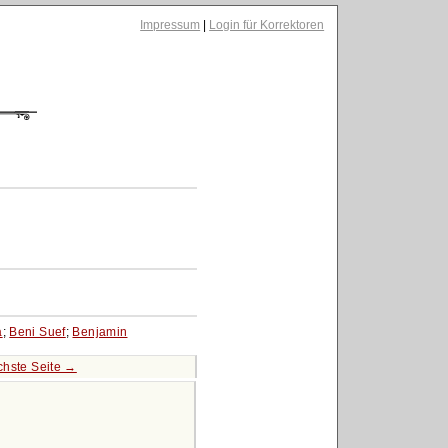
Impressum
|
Login für Korrektoren
a
;
Beni Suef
;
Benjamin
hste Seite →