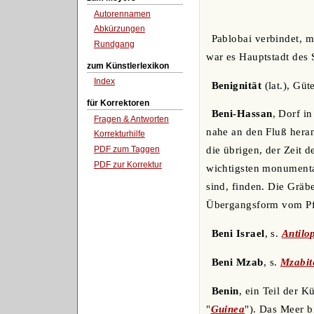
Autorennamen
Abkürzungen
Pablobai verbindet, m
Rundgang
war es Hauptstadt des S
zum Künstlerlexikon
Index
Benignität
(lat.), Güt
für Korrektoren
Beni-Hassan
, Dorf i
Fragen & Antworten
nahe an den Fluß heran
Korrekturhilfe
PDF zum Taggen
die übrigen, der Zeit 
PDF zur Korrektur
wichtigsten monumental
sind, finden. Die Gräb
Übergangsform vom Pfe
Beni Israel
, s.
Antilo
Beni Mzab
, s.
Mzabit
Benin
, ein Teil der 
"
Guinea
"). Das Meer b