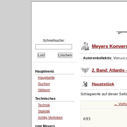
Schnellsuche:
Meyers Konvers
Autorenkollektiv
,
Verlag d
2. Band: Atlantis 
Hauptmenü
Hauptseite
Hauptstück
Suchen
Stöbern
Schlagworte auf dieser Seit
Technisches
← Vorh
Technik
Statistik
richtig Verlinken
693
zum Meyers