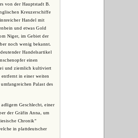
rs von der Hauptstadt B.
nglischen Kreuzerschiffe
winnreicher Handel mit
enbein und etwas Gold
om Niger, im Gebiet der
aber noch wenig bekannt.
deutender Handelsartikel
enschenopfer einen
i und ziemlich kultiviert
entfernt in einer weiten
n umfangreichen Palast des
s adligem Geschlecht, einer
eber der Gräfin Anna, um
riesische Chronik"
lche in plattdeutscher