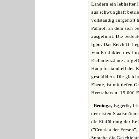
Ländern ein lebhafter 
aus schwunghaft betrie
vollständig aufgehört 
Palmöl, an dem sich b
ausgeführt. Die bedeut
Igbo. Das Reich B. lie
Von Produkten des fru
Elefantenzähne aufgefü
Hauptbestandteil des K
geschildert. Die gleic
Ebene, ist mit tiefen 
Herrschers u. 15,000 E
Beninga
, Eggerik, fr
der ersten Staatsmänne
die Einführung der Ref
("Cronica der Fresen",
Sprache die Geschichte