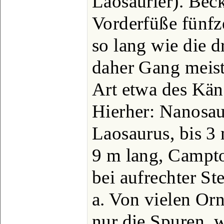
Laosaurier). Bec
Vorderfüße fünfze
so lang wie die d
daher Gang meist 
Art etwa des Kä
Hierher: Nanosau
Laosaurus, bis 3
9 m lang, Campt
bei aufrechter S
a. Von vielen Or
nur die Spuren, w