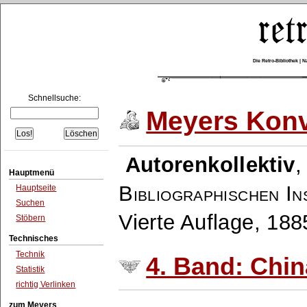
Die Retro-Bibliothek |
Schnellsuche:
Meyers Konv
Autorenkollektiv
Hauptmenü
Bibliographischen In
Hauptseite
Suchen
Vierte Auflage, 18
Stöbern
Technisches
Technik
4. Band: Chin
Statistik
richtig Verlinken
zum Meyers