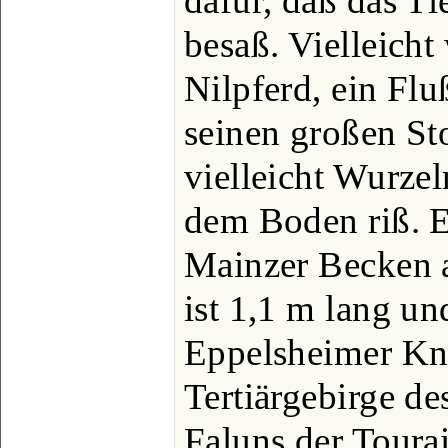
dafür, daß das Ti
besaß. Vielleicht
Nilpferd, ein Fl
seinen großen St
vielleicht Wurze
dem Boden riß. E
Mainzer Becken 
ist 1,1 m lang un
Eppelsheimer Kn
Tertiärgebirge d
Faluns der Toura