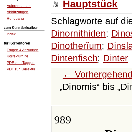
Hauptstück
Autorennamen
Abkürzungen
Schlagworte auf di
Rundgang
zum Künstlerlexikon
Dinornithiden
;
Dino
Index
Dinotherĭum
;
Dinsl
für Korrektoren
Fragen & Antworten
Dintenfisch
;
Dinter
Korrekturhilfe
PDF zum Taggen
PDF zur Korrektur
← Vorhergehend
Dinornis
bis
Di
989