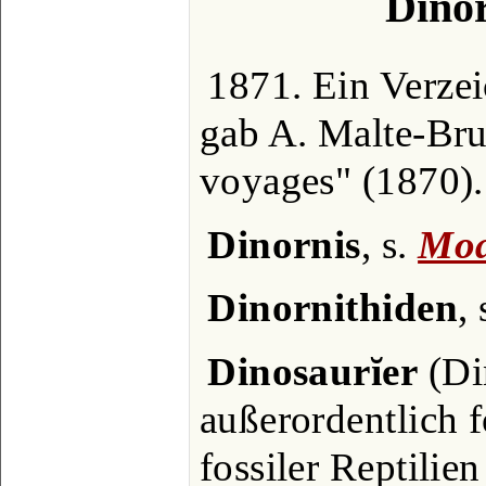
Dinor
1871. Ein Verzei
gab A. Malte-Bru
voyages" (1870).
Dinornis
, s.
Mo
Dinornithiden
,
Dinosaurĭer
(Di
außerordentlich
fossiler Reptilie