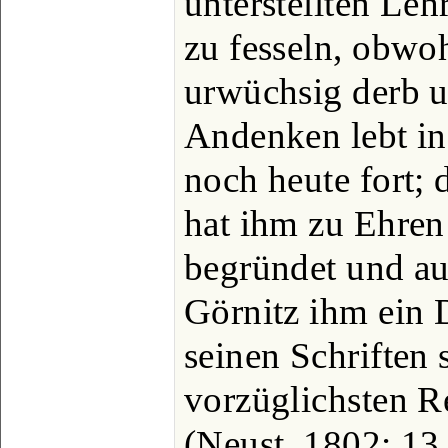
unterstellten Leh
zu fesseln, obwoh
urwüchsig derb u
Andenken lebt i
noch heute fort;
hat ihm zu Ehren
begründet und au
Görnitz ihm ein 
seinen Schriften 
vorzüglichsten R
(Neust. 1802; 13.