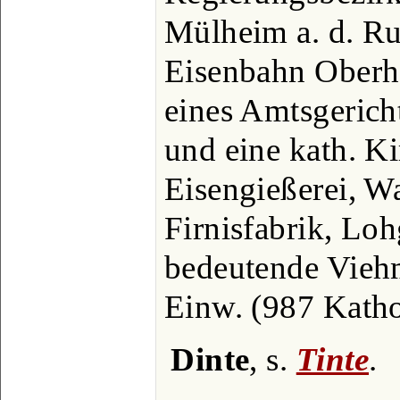
Mülheim a. d. Ru
Eisenbahn Oberha
eines Amtsgericht
und eine kath. K
Eisengießerei, W
Firnisfabrik, Loh
bedeutende Vieh
Einw. (987 Katho
Dinte
, s.
Tinte
.