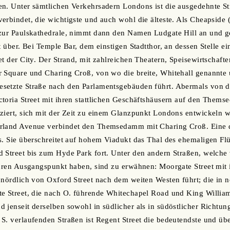
n. Unter sämtlichen Verkehrsadern Londons ist die ausgedehnte St
erbindet, die wichtigste und auch wohl die älteste. Als Cheapside (
zur Paulskathedrale, nimmt dann den Namen Ludgate Hill an und geh
t über. Bei Temple Bar, dem einstigen Stadtthor, an dessen Stelle ei
et der City. Der Strand, mit zahlreichen Theatern, Speisewirtschaft
 Square und Charing Croß, von wo die breite, Whitehall genannte 
setzte Straße nach den Parlamentsgebäuden führt. Abermals von d
toria Street mit ihren stattlichen Geschäftshäusern auf den Themse
eziert, sich mit der Zeit zu einem Glanzpunkt Londons entwickeln
rland Avenue verbindet den Themsedamm mit Charing Croß. Eine dr
s. Sie überschreitet auf hohem Viadukt das Thal des ehemaligen Flü
d Street bis zum Hyde Park fort. Unter den andern Straßen, welch
ihren Ausgangspunkt haben, sind zu erwähnen: Moorgate Street mit 
 nördlich von Oxford Street nach dem weiten Westen führt; die in 
e Street, die nach O. führende Whitechapel Road und King William
 jenseit derselben sowohl in südlicher als in südöstlicher Richtung
S. verlaufenden Straßen ist Regent Street die bedeutendste und üb