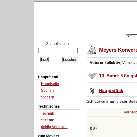
Schnellsuche:
Meyers Konvers
Autorenkollektiv
,
Verlag d
10. Band: Königs
Hauptmenü
Hauptseite
Hauptstück
Suchen
Stöbern
Schlagworte auf dieser Seit
Technisches
← Vorher
Technik
Statistik
richtig Verlinken
897
zum Meyers