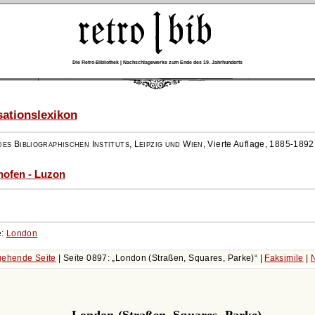
Die Retro-Bibliothek | Nachschlagewerke zum Ende des 19. Jahrhunderts
ationslexikon
es Bibliographischen Instituts, Leipzig und Wien
,
Vierte Auflage, 1885-1892
hofen - Luzon
e:
London
gehende Seite
| Seite 0897:
London (Straßen, Squares, Parke)
|
Faksimile
|
London (Straßen, Squares, Parke).