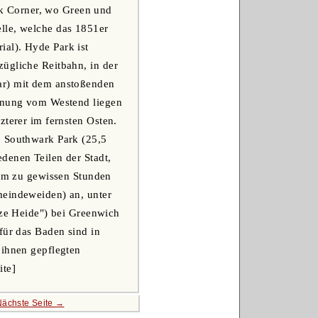
k Corner, wo Green und
lle, welche das 1851er
al). Hyde Park ist
ügliche Reitbahn, in der
ar) mit dem anstoßenden
ernung vom Westend liegen
zterer im fernsten Osten.
, Southwark Park (25,5
denen Teilen der Stadt,
um zu gewissen Stunden
meindeweiden) an, unter
e Heide") bei Greenwich
für das Baden sind in
 ihnen gepflegten
ite]
Nächste Seite →