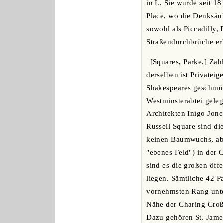
in L. Sie wurde seit 1
Place, wo die Denksäul
sowohl als Piccadilly,
Straßendurchbrüche erl
[Squares, Parke.] Zah
derselben ist Private
Shakespeares geschmüc
Westminsterabtei gele
Architekten Inigo Jone
Russell Square sind di
keinen Baumwuchs, abe
"ebenes Feld") in der C
sind es die großen öffe
liegen. Sämtliche 42 
vornehmsten Rang unte
Nähe der Charing Croß 
Dazu gehören St. James