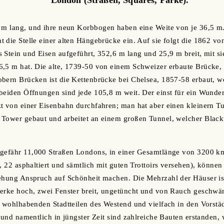
6 m lang, und ihre neun Korbbogen haben eine Weite von je 36,5 m
 die Stelle einer alten Hängebrücke ein. Auf sie folgt die 1862 vo
 Stein und Eisen aufgeführt, 352,6 m lang und 25,9 m breit, mit si
,5 m hat. Die alte, 1739-50 von einem Schweizer erbaute Brücke, d
bern Brücken ist die Kettenbrücke bei Chelsea, 1857-58 erbaut, woh
beiden Öffnungen sind jede 105,8 m weit. Der einst für ein Wunde
t von einer Eisenbahn durchfahren; man hat aber einen kleinern Tu
 Tower gebaut und arbeitet an einem großen Tunnel, welcher Blac
ngefähr 11,000 Straßen Londons, in einer Gesamtlänge von 3200 k
, 22 asphaltiert und sämtlich mit guten Trottoirs versehen), können
iehung Anspruch auf Schönheit machen. Die Mehrzahl der Häuser is
erke hoch, zwei Fenster breit, ungetüncht und von Rauch geschwär
n wohlhabenden Stadtteilen des Westend und vielfach in den Vorstäd
 und namentlich in jüngster Zeit sind zahlreiche Bauten erstanden, 