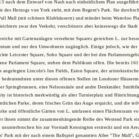
813 nach dem Entwurf von Nash nach einheitlichem Plan ausgeführt
e des Herzogs von York steht, mit dem Regent's Park. Sie durchsch
 Pall Mall (mit schönen Klubhäusern) und mündet beim Waterloo Pla
eichtern zwar den Verkehr, verschönern aber keineswegs die Stadt
lreiche mit Gartenanlagen versehene Squares gereichen L. zur bes
igentum und nur den Umwohnern zugänglich. Einige jedoch, wie de
kte Leicester Square, Soho Square und der bei den Parlamentsgeb
gene Parlament Square, stehen dem Publikum offen. Die bereits 1
s angelegten Lincoln's Inn Fields, Eaton Square, der aristokratisc
e bedeutendsten unter diesen offenen Stellen im Londoner Häuserme
r Springbrunnen, eine Nelsonsäule und andre Denkmäler. Smithfiel
ity ist historisch merkwürdig als alter Turnierplatz und Hinrichtun
ntlichen Parke, deren frisches Grün das Auge erquickt, und die teil
Parke und öffentliche Gärten von L. umfassen einen Flächenraum v
r ihnen nimmt die zusammenhängende Reihe des Westend Park ein
ununterbrochen bis zur Vorstadt Kensington erstreckt und ein Are
' Park mit der nach einem Ballspiel genannten Allee "The Mall", 