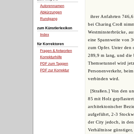
Autorennamen
Abkürzungen
ihrer Anfahrten 746,
Rundgang
bei Charing Croß nimmt
zum Künstlerlexikon
Westminsterbrücke, aus
Index
eine Spannweite von 36
für Korrektoren
zum Opfer. Unter den o
Fragen & Antworten
289,9 m lang, und die 
Korrekturhilfe
Themsetunnel wird jetz
PDF zum Taggen
PDF zur Korrektur
Personenverkehr, beim
verbinden wird.
[Straßen.] Von den u
85 mit Holz gepflastert
architektonischer Bez
aufgeführt, 2-3 Stockw
der City jedoch, in de
Verhältnisse günstiger,