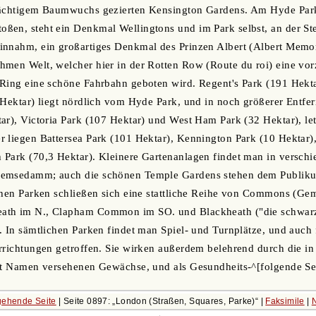
rächtigem Baumwuchs gezierten Kensington Gardens. Am Hyde Par
en, steht ein Denkmal Wellingtons und im Park selbst, an der Ste
nnahm, ein großartiges Denkmal des Prinzen Albert (Albert Memori
men Welt, welcher hier in der Rotten Row (Route du roi) eine vorz
 Ring eine schöne Fahrbahn geboten wird. Regent's Park (191 Hekt
 Hektar) liegt nördlich vom Hyde Park, und in noch größerer Entf
ar), Victoria Park (107 Hektar) und West Ham Park (32 Hektar), let
 liegen Battersea Park (101 Hektar), Kennington Park (10 Hektar)
Park (70,3 Hektar). Kleinere Gartenanlagen findet man in verschie
hemsedamm; auch die schönen Temple Gardens stehen dem Publik
chen Parken schließen sich eine stattliche Reihe von Commons (Ge
ath im N., Clapham Common im SO. und Blackheath ("die schwarz
. In sämtlichen Parken findet man Spiel- und Turnplätze, und auch 
rrichtungen getroffen. Sie wirken außerdem belehrend durch die in
mit Namen versehenen Gewächse, und als Gesundheits-^[folgende Se
gehende Seite
| Seite 0897:
London (Straßen, Squares, Parke)
|
Faksimile
|