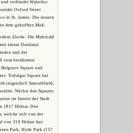
 und verbindet Waterloo
neidet Oxford Street
ce in St. James. Die neuern
 in dem gehofften Maß.
ondern Zierde. Die Mehrzahl
r mit einem Denkmal
äuden und der
619 vom berühmten
he Belgrave Square und
er. Trafalgar Square hat
d (eigentlich Smoothfield,
gsstätte. Nächst den Squares
weise im Innern der Stadt
on 1817 Hektar. Den
, welche sich von der
al von 319 Hektar hat.
Green Park, Hyde Park (157