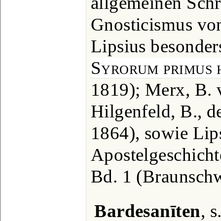
allgemeinen Schr
Gnosticismus vo
Lipsius besonde
Syrorum primus
1819); Merx, B. 
Hilgenfeld, B., d
1864), sowie Lip
Apostelgeschicht
Bd. 1 (Braunschw
Bardesanīten
, s