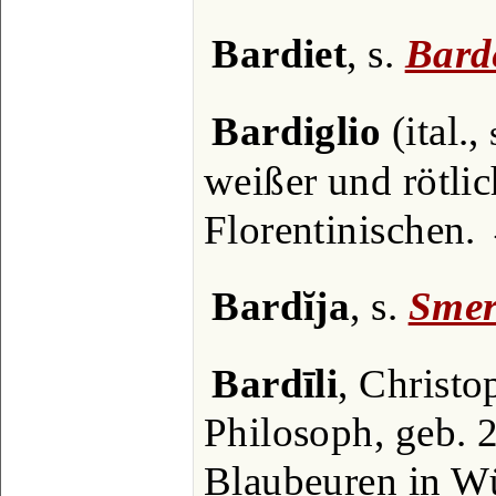
Bardiet
, s.
Bard
Bardiglio
(ital.,
weißer und rötli
Florentinischen.
Bardĭja
, s.
Smer
Bardīli
, Christo
Philosoph, geb. 
Blaubeuren in Wü