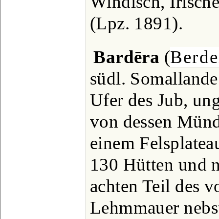
Windisch, Irische
(Lpz. 1891).
Bardēra
(
Berde
südl. Somallande
Ufer des Jub, un
von dessen Münd
einem Felsplateau
130 Hütten und 
achten Teil des 
Lehmmauer nebs