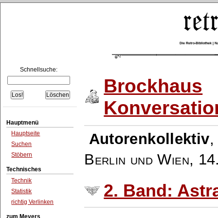
Die Retro-Bibliothek |
Schnellsuche:
Brockhaus
Konversatio
Hauptmenü
Hauptseite
Autorenkollektiv
Suchen
Berlin und Wien
,
14
Stöbern
Technisches
Technik
2. Band: Astr
Statistik
richtig Verlinken
zum Meyers