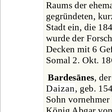
Raums der ehema
gegründeten, kur
Stadt ein, die 18
wurde der Forsch
Decken mit 6 Gef
Somal 2. Okt. 18
Bardesānes
, de
Daizan
, geb. 15
Sohn vornehmer h
König Abgar von