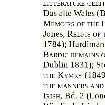
littérature celt
Das alte Wales (
Memoirs of the I
Jones,
Relics of
1784); Hardiman
Bardic remains o
Dublin 1831); S
the Kymry
(1849
the manners and 
Irish
, Bd. 2 (Lon