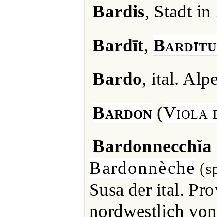
Bardis
, Stadt i
Bardīt
,
Bardītu
Bardo
, ital. Alp
Bardon
(
Viola 
Bardonnecchĭa
Bardonnèche
(s
Susa der ital. Pr
nordwestlich von