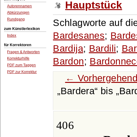
Hauptstück
Autorennamen
Abkürzungen
Rundgang
Schlagworte auf di
zum Künstlerlexikon
Bardesanes
;
Barde
Index
für Korrektoren
Bardija
;
Bardili
;
Bar
Fragen & Antworten
Bardon
;
Bardonnec
Korrekturhilfe
PDF zum Taggen
PDF zur Korrektur
← Vorhergehend
Bardera
bis
Bar
406