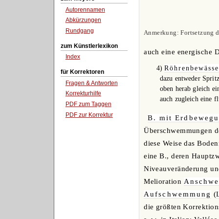
Autorennamen
Abkürzungen
Rundgang
Anmerkung: Fortsetzung de
zum Künstlerlexikon
auch eine energische D
Index
4)
Röhrenbewässe
für Korrektoren
dazu entweder Sprit
Fragen & Antworten
oben herab gleich ei
Korrekturhilfe
auch zugleich eine f
PDF zum Taggen
PDF zur Korrektur
B. mit Erdbeweg
Überschwemmungen des 
diese Weise das Bodenn
eine B., deren Hauptzw
Niveauveränderung und 
Melioration
Anschw
Aufschwemmung
(
die größten Korrektion