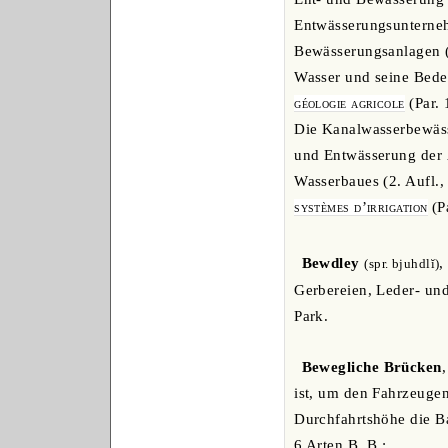
Entwässerungsunterne
Bewässerungsanlagen (
Wasser und seine Bede
géologie agricole
(Par. 
Die Kanalwasserbewässe
und Entwässerung der Ä
Wasserbaues (2. Aufl.
systèmes d’irrigation
(P
Bewdley
,
(spr. bjuhdlĭ)
Gerbereien, Leder- un
Park.
Bewegliche Brücken
ist, um den Fahrzeuge
Durchfahrtshöhe die Ba
6 Arten B. B.: