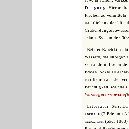
s. w. in Italien; Vallée
Düngung
. Hierbei h
Flächen zu vermitteln.
natürlichen oder künstl
Grubendüngerbewässer
schott. System der flü
Bei der B. wirkt nich
Wassers, die unorgani
von anderm Boden dergl
Boden locker zu erhalt
resultieren aus der Ve
Feuchtigkeit, welche s
Wassergenossenschaft
Litteratur
. Sers,
De 
agricole
(2 Bde. mit A
irrigations
(ebd. 1863);
Ent- und Bewässerung 