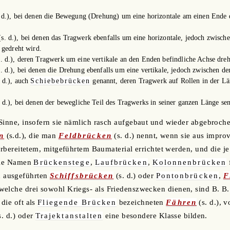
 d.), bei denen die Bewegung (Drehung) um eine horizontale am einen Ende d
s. d.), bei denen das Tragwerk ebenfalls um eine horizontale, jedoch zwisc
 gedreht wird.
. d.), deren Tragwerk um eine vertikale an den Enden befindliche Achse drehb
. d.), bei denen die Drehung ebenfalls um eine vertikale, jedoch zwischen de
 d.), auch
Schiebebrücken
genannt, deren Tragwerk auf Rollen in der Lä
 d.), bei denen der bewegliche Teil des Tragwerks in seiner ganzen Länge s
Sinne, insofern sie nämlich rasch aufgebaut und wieder abgebroch
n
(s.d.), die man
Feldbrücken
(s. d.) nennt, wenn sie aus impro
orbereitetem, mitgeführtem Baumaterial errichtet werden, und die je
 die Namen
Brückenstege
,
Laufbrücken
,
Kolonnenbrücken
 ausgeführten
Schiffsbrücken
(s. d.) oder
Pontonbrücken
,
F
 welche drei sowohl Kriegs- als Friedenszwecken dienen, sind B. B.
die oft als
Fliegende Brücken
bezeichneten
Fähren
(s. d.), 
s. d.) oder
Trajektanstalten
eine besondere Klasse bilden.