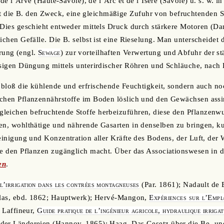
s de l’Arve (Haute-Savoie), de l’Arc et de l’Isere (Savoie) u. s. w. i
at die B. den Zweck, eine gleichmäßige Zufuhr von befruchtenden S
 Dies geschieht entweder mittels Druck durch stärkere Motoren (Dam
ichen Gefälle. Die B. selbst ist eine Rieselung. Man unterscheidet 
ung (engl.
Sewage
) zur vorteilhaften Verwertung und Abfuhr der st
ssigen Düngung mittels unterirdischer Röhren und Schläuche, nach
t bloß die kühlende und erfrischende Feuchtigkeit, sondern auch no
schen Pflanzennährstoffe im Boden löslich und den Gewächsen assi
eichen befruchtende Stoffe herbeizuführen, diese den Pflanzenwur
en, wohlthätige und nährende Gasarten in denselben zu bringen, ku
reinigung und Konzentration aller Kräfte des Bodens, der Luft, der
ie den Pflanzen zugänglich macht. Über das Associationswesen in de
en
.
l’irrigation dans les contrées montagneuses
(Par. 1861); Nadault de
tlas, ebd. 1862; Hauptwerk); Hervé-Mangon,
Expériences sur l’Empl
 Laffineur,
Guide pratique de l’ingénieur agricole, hydraulique irrigat
der Ländereien (Hannov. 1865); Haag, Das Gesetz über die Be- un