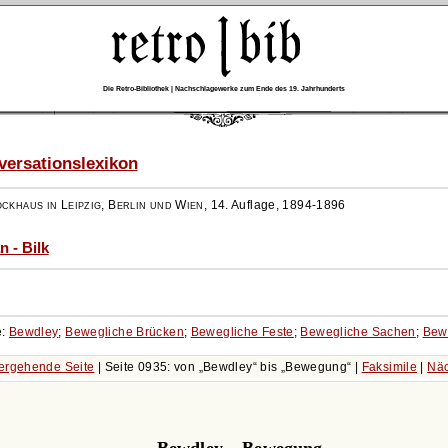
Die Retro-Bibliothek | Nachschlagewerke zum Ende des 19. Jahrhunderts
ersationslexikon
ockhaus in Leipzig, Berlin und Wien
,
14. Auflage, 1894-1896
n - Bilk
e:
Bewdley
;
Bewegliche Brücken
;
Bewegliche Feste
;
Bewegliche Sachen
;
Bew
ergehende Seite
| Seite 0935: von
Bewdley
bis
Bewegung
|
Faksimile
|
Näc
Bewdley – Bewegung