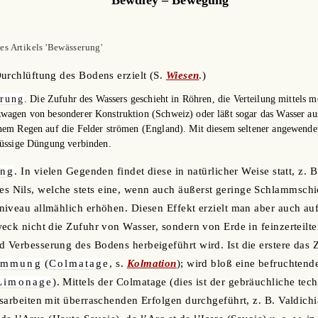
s Artikels 'Bewässerung'
urchlüftung des Bodens erzielt (S.
Wiesen
.)
rung
. Die Zufuhr des Wassers geschieht in Röhren, die Verteilung mittels 
zwagen von besonderer Konstruktion (Schweiz) oder läßt sogar das Wasser au
nem Regen auf die Felder strömen (England). Mit diesem seltener angewendet
lüssige Düngung verbinden.
ung
. In vielen Gegenden findet diese in natürlicher Weise statt, z. 
Nils, welche stets eine, wenn auch äußerst geringe Schlammschi
iveau allmählich erhöhen. Diesen Effekt erzielt man aber auch au
eck nicht die Zufuhr von Wasser, sondern von Erde in feinzerteilter
Verbesserung des Bodens herbeigeführt wird. Ist die erstere das Zi
emmung
(
Colmatage
, s.
Kolmation
); wird bloß eine befruchtend
Limonage
). Mittels der Colmatage (dies ist der gebräuchliche te
sarbeiten mit überraschenden Erfolgen durchgeführt, z. B. Valdich