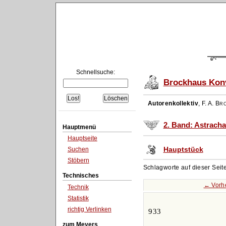
Schnellsuche:
Brockhaus Konv
Autorenkollektiv
,
F. A. Br
2. Band: Astracha
Hauptmenü
Hauptseite
Hauptstück
Suchen
Stöbern
Schlagworte auf dieser Seit
Technisches
← Vorh
Technik
Statistik
richtig Verlinken
933
zum Meyers