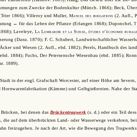
hmungen zum Zwecke der Bodenkultur (Münch. 1866); Beck, Über
Trier 1866); Villeroy und Muller,
Manuel des irrigations
(2. Aufl., 
utung ↔ für das Leben der Pflanze (Erlangen 1868); Duponchel,
T
1868); Laveleye,
La Lombardie et la Suisse, études d’économie rural
rung (Danz. 1870); F. C. Schubert, Landwirtschaftlicher Wasserba
cker und Wiesen (2. Aufl., ebd. 1882); Perels, Handbuch des land
, ebd. 1884); Fuchs, Der Petersensche Wiesenbau (ebd. 1885); Ron
ar. 1889).
 Stadt in der engl. Grafschaft Worcester, auf einer Höhe am Severn,
d Hornwarenfabrikation (Kämme) und Gelbgießereien. Nahe der Stad
, Brücken, bei denen das
Brückentragwerk
(s. d.) oder ein Teil de
n, die auf dem überbrückten Land- oder Wasserwege verkehren, be
hn freizugeben. Je nach der Art, wie die Bewegung des Tragwerks 