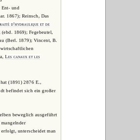
 Ent- und
Par. 1867); Reinsch, Das
raité d’hydraulique et de
e
(ebd. 1869); Fegebeutel,
u (Berl. 1879); Vincent, B.
wirtschaftlichen
na,
Les canaux et les
 hat (1891) 2876 E.,
t befindet sich ein großer
sselben beweglich ausgeführt
i mangelnder
erfolgt, unterscheidet man