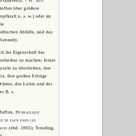
n Frankreich. –
B. mit
toffen über größere
pfkraft u. s. w.) oder im
die
ädtischen Abfälle, und das
 Kennedy.
ch die Eigenschaft des
milierbar zu machen; ferner
zeln zu überliefern, den
rz, ihre großen Erfolge
 Wärme, des Lichts und der
r B. s.
 Buffon,
Hydraulique
oi ds eaux dans les
ions
(ebd. 1865); Treuding,
d