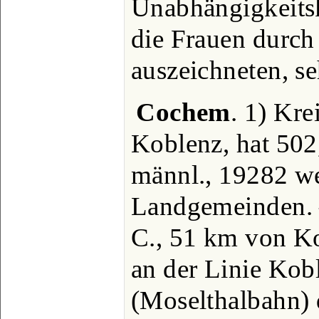
Unabhängigkeits
die Frauen durc
auszeichneten, se
Cochem
. 1) Kre
Koblenz, hat 50
männl., 19282 wei
Landgemeinden. –
C., 51 km von Ko
an der Linie Kob
(Moselthalbahn) 