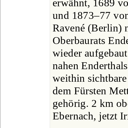
erwähnt, 1689 vo
und 1873‒77 vo
Ravené (Berlin) 
Oberbaurats Ende
wieder aufgebau
nahen Enderthals
weithin sichtbar
dem Fürsten Met
gehörig. 2 km ob
Ebernach, jetzt Ir