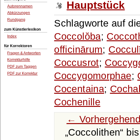
Hauptstück
Autorennamen
Abkürzungen
Rundgang
Schlagworte auf di
zum Künstlerlexikon
Coccolŏba
;
Coccot
Index
für Korrektoren
officinārum
;
Coccul
Fragen & Antworten
Coccusrot
;
Coccyg
Korrekturhilfe
PDF zum Taggen
Coccygomorphae
;
PDF zur Korrektur
Cocentaina
;
Cocha
Cochenille
← Vorhergehend
Coccolithen
bi