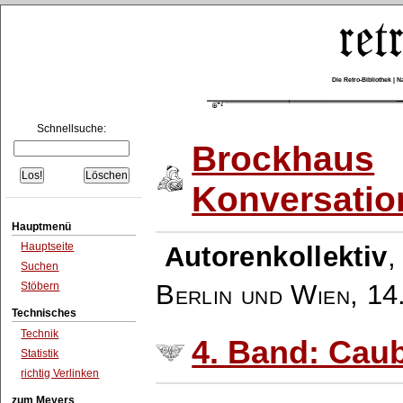
Die Retro-Bibliothek |
Schnellsuche:
Brockhaus
Konversatio
Hauptmenü
Hauptseite
Autorenkollektiv
Suchen
Berlin und Wien
,
14
Stöbern
Technisches
Technik
4. Band: Cau
Statistik
richtig Verlinken
zum Meyers