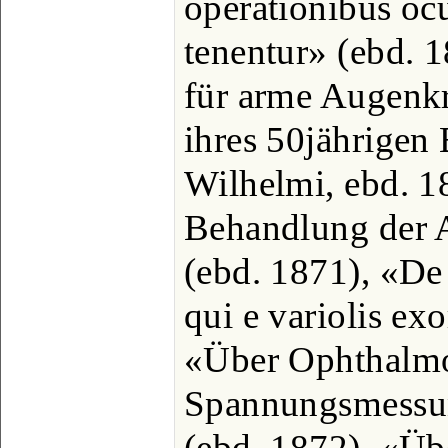
operationibus ocu
tenentur» (ebd. 1
für arme Augenkr
ihres 50jährigen
Wilhelmi, ebd. 1
Behandlung der 
(ebd. 1871), «De
qui e variolis exo
«Über Ophthalmo
Spannungsmessu
(ebd. 1872), «Üb