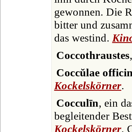
gewonnen. Die R
bitter und zusamm
das westind.
Kin
Coccothraustes
Coccŭlae offic
Kockelskörner
.
Cocculīn
, ein d
begleitender Best
Kockelskörner
,