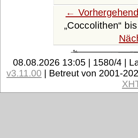
← Vorhergehend
Coccolithen
bi
Näc
08.08.2026 13:05 | 1580/4 | L
v3.11.00
| Betreut von 2001-20
XH