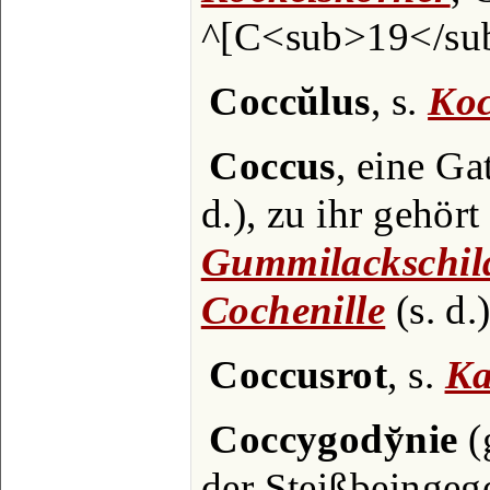
^[C<sub>19</su
Coccŭlus
, s.
Koc
Coccus
, eine Ga
d.), zu ihr gehört 
Gummilackschil
Cochenille
(s. d.)
Coccusrot
, s.
Ka
Coccygody̆nie
(
der Steißbeingeg