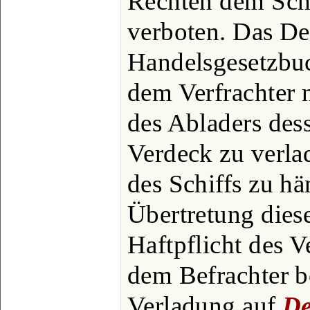
Rechten dem Schi
verboten. Das De
Handelsgesetzbuc
dem Verfrachter
des Abladers des
Verdeck zu verla
des Schiffs zu h
Übertretung dies
Haftpflicht des V
dem Befrachter b
Verladung auf
De