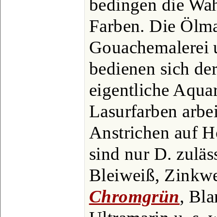
bedingen die Wah
Farben. Die Ölmal
Gouachemalerei u
bedienen sich de
eigentliche Aquar
Lasurfarben arbei
Anstrichen auf H
sind nur D. zuläs
Bleiweiß, Zinkw
Chromgrün
, Bla