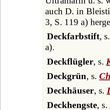
Ultramarin u. s.
auch D. in Bleisti
3, S. 119 a) herge
Deckfarbstift
, s
a).
Deckflügler
, s.
Deckgrün
, s.
Ch
Deckhäuser
, s.
Deckhengste
, s.