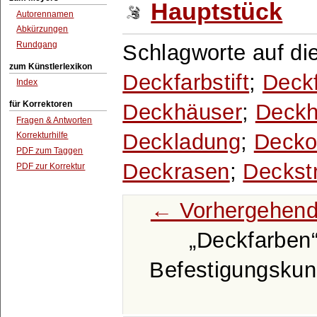
Hauptstück
Autorennamen
Abkürzungen
Rundgang
Schlagworte auf di
zum Künstlerlexikon
Deckfarbstift
;
Deckf
Index
für Korrektoren
Deckhäuser
;
Deckh
Fragen & Antworten
Deckladung
;
Deckof
Korrekturhilfe
PDF zum Taggen
Deckrasen
;
Deckst
PDF zur Korrektur
← Vorhergehend
Deckfarben
Befestigungskun