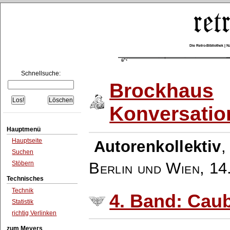
Die Retro-Bibliothek |
Schnellsuche:
Brockhaus
Konversatio
Hauptmenü
Hauptseite
Autorenkollektiv
Suchen
Berlin und Wien
,
14
Stöbern
Technisches
Technik
4. Band: Cau
Statistik
richtig Verlinken
zum Meyers