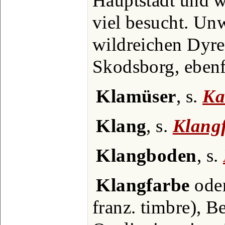
Hauptstadt und 
viel besucht. Unw
wildreichen Dyre
Skodsborg, ebenf
Klamüser
, s.
Ka
Klang
, s.
Klang
Klangboden
, s.
Klangfarbe
oder
franz. timbre), B