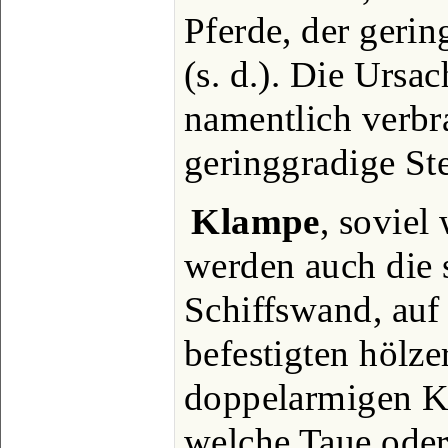
Pferde, der geri
(s. d.). Die Ursa
namentlich verb
geringgradige Ste
Klampe
, soviel
werden auch die s
Schiffswand, auf
befestigten hölze
doppelarmigen K
welche Taue oder