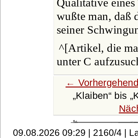
Qualitative eines
wußte man, daß d
seiner Schwingun
^[Artikel, die m
unter C aufzusuc
← Vorhergehend
Klaiben
bis
K
Näc
09.08.2026 09:29 | 2160/4 | L