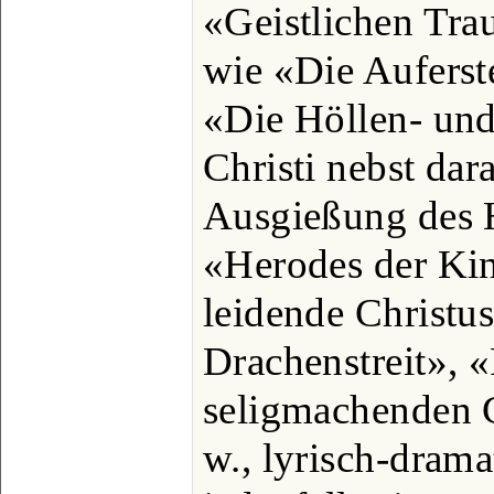
«Geistlichen Tra
wie «Die Auferst
«Die Höllen- un
Christi nebst dara
Ausgießung des H
«Herodes der Ki
leidende Christu
Drachenstreit», 
seligmachenden G
w., lyrisch-drama