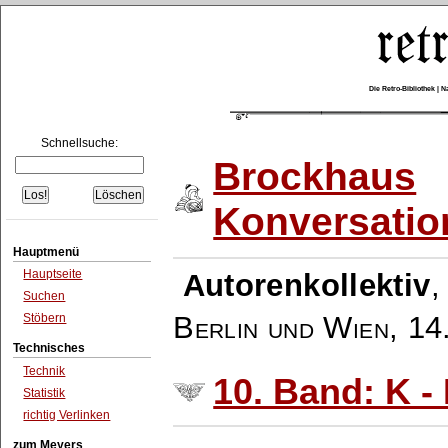
Die Retro-Bibliothek |
Schnellsuche:
Brockhaus
Konversatio
Hauptmenü
Hauptseite
Autorenkollektiv
Suchen
Berlin und Wien
,
14
Stöbern
Technisches
Technik
10. Band: K 
Statistik
richtig Verlinken
zum Meyers