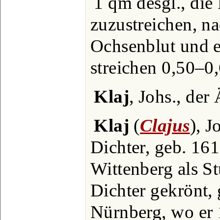
1 qm desgl., die
zuzustreichen, na
Ochsenblut und e
streichen 0,50‒0
Klaj
, Johs., der 
Klaj
(
Clajus
), J
Dichter, geb. 16
Wittenberg als S
Dichter gekrönt,
Nürnberg, wo er 