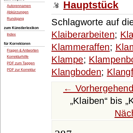
Hauptstück
Autorennamen
Abkürzungen
Rundgang
Schlagworte auf di
zum Künstlerlexikon
Klaiberarbeiten
;
Kla
Index
für Korrektoren
Klammeraffen
;
Kla
Fragen & Antworten
Klampe
;
Klampenb
Korrekturhilfe
PDF zum Taggen
Klangboden
;
Klang
PDF zur Korrektur
← Vorhergehend
Klaiben
bis
K
Näc