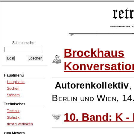
Die Retro-Bibliothek |
Schnellsuche:
Brockhaus
Konversatio
Hauptmenü
Hauptseite
Autorenkollektiv
Suchen
Berlin und Wien
,
14
Stöbern
Technisches
Technik
10. Band: K 
Statistik
richtig Verlinken
zum Meyers