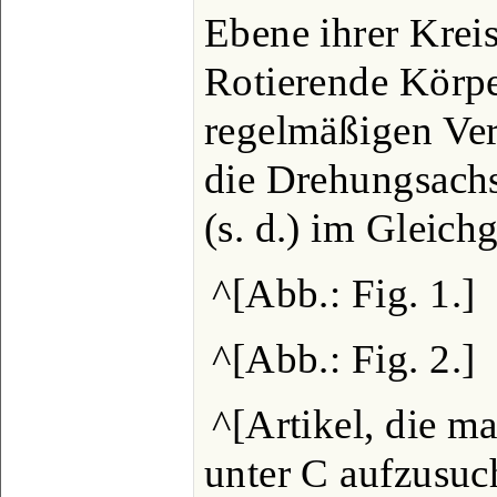
Ebene ihrer Krei
Rotierende Körpe
regelmäßigen Ver
die Drehungsach
(s. d.) im Gleich
^[Abb.: Fig. 1.]
^[Abb.: Fig. 2.]
^[Artikel, die m
unter C aufzusuc