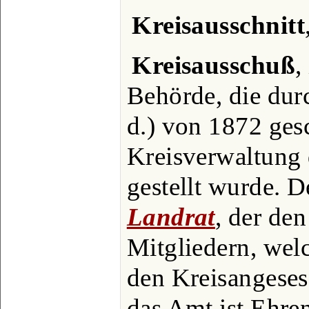
Kreisausschnitt
Kreisausschuß
,
Behörde, die dur
d.) von 1872 ges
Kreisverwaltun
gestellt wurde. D
Landrat
, der den
Mitgliedern, wel
den Kreisangeses
das Amt ist Ehre