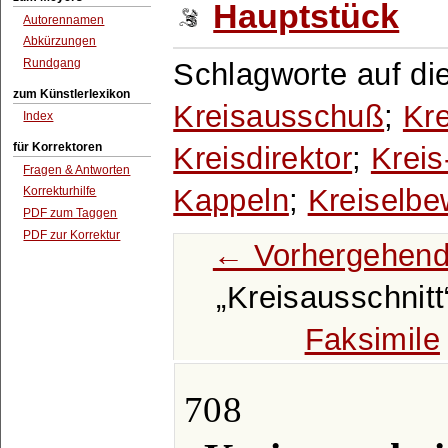
Hauptstück
Autorennamen
Abkürzungen
Rundgang
Schlagworte auf di
zum Künstlerlexikon
Kreisausschuß
;
Kr
Index
für Korrektoren
Kreisdirektor
;
Kreis
Fragen & Antworten
Kappeln
;
Kreiselb
Korrekturhilfe
PDF zum Taggen
PDF zur Korrektur
← Vorhergehend
Kreisausschnitt
Faksimile
708