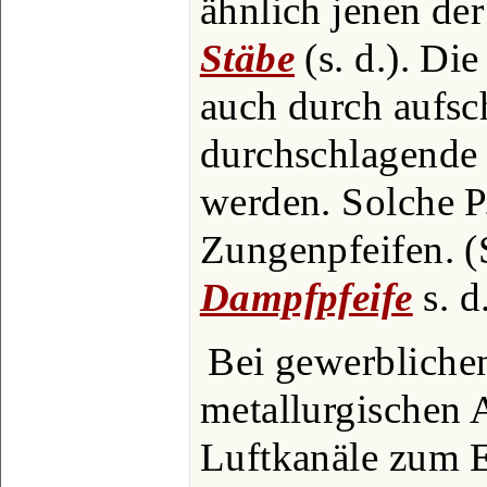
ähnlich jenen der
Stäbe
(s. d.). Die
auch durch aufsc
durchschlagende 
werden. Solche P
Zungenpfeifen. (
Dampfpfeife
s. d
Bei gewerbliche
metallurgischen A
Luftkanäle zum 