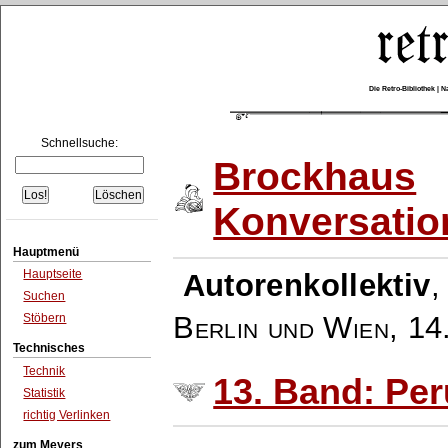
Die Retro-Bibliothek |
Schnellsuche:
Brockhaus
Konversatio
Hauptmenü
Hauptseite
Autorenkollektiv
Suchen
Berlin und Wien
,
14
Stöbern
Technisches
Technik
13. Band: Per
Statistik
richtig Verlinken
zum Meyers