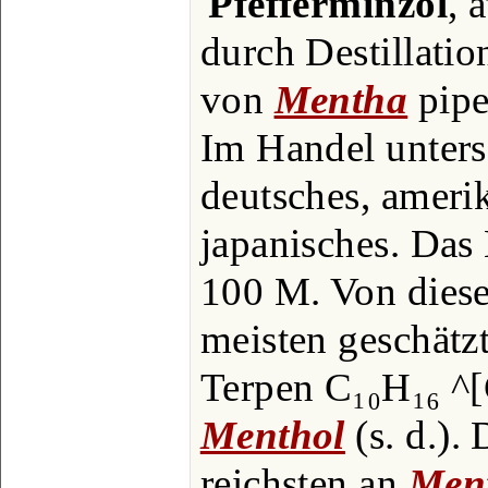
Pfefferminzöl
, 
durch Destillatio
von
Mentha
pipe
Im Handel unters
deutsches, ameri
japanisches. Das
100 M. Von diesen
meisten geschätzt
Terpen C₁₀H₁₆ 
Menthol
(s. d.).
reichsten an
Men