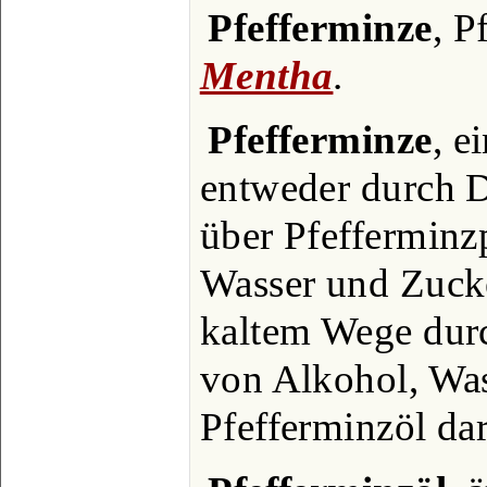
Pfefferminze
, P
Mentha
.
Pfefferminze
, e
entweder durch De
über Pfefferminz
Wasser und Zucke
kaltem Wege du
von Alkohol, Was
Pfefferminzöl dar