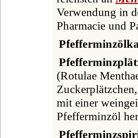
Verwendung in de
Pharmacie und P
Pfefferminzölk
Pfefferminzplä
(Rotulae Menthae
Zuckerplätzchen,
mit einer weinge
Pfefferminzöl her
Pfefferminzspir