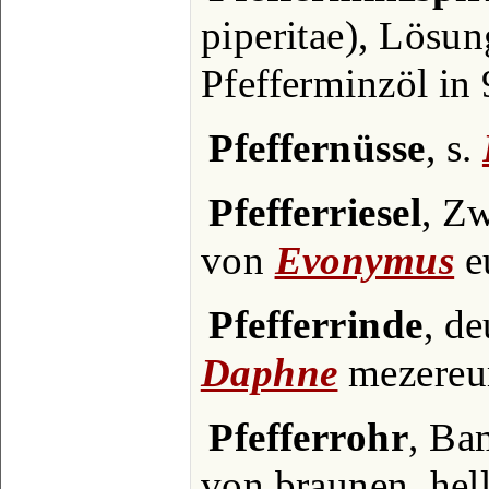
piperitae), Lösun
Pfefferminzöl in 
Pfeffernüsse
, s.
Pfefferriesel
, Z
von
Evonymus
e
Pfefferrinde
, d
Daphne
mezereu
Pfefferrohr
, Ba
von braunen, hell