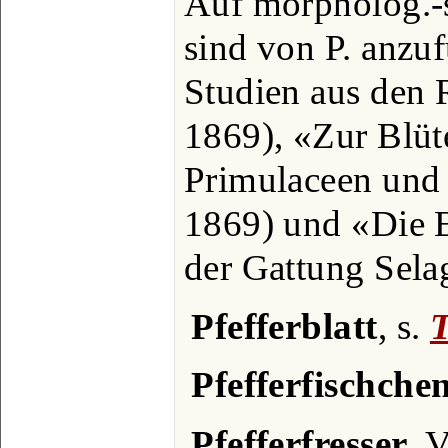
Auf morpholog.-
sind von P. anzu
Studien aus den 
1869), «Zur Blüt
Primulaceen und
1869) und «Die 
der Gattung Sela
Pfefferblatt
, s.
Pfefferfischche
Pfefferfresser
, 