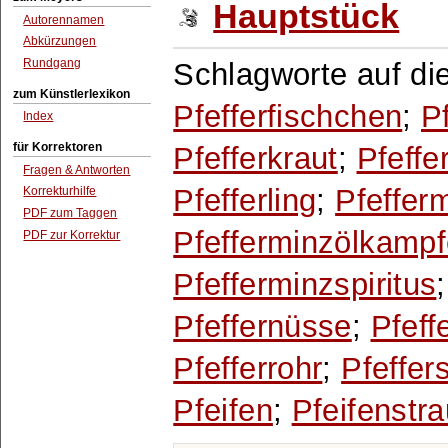
Hauptstück
Autorennamen
Abkürzungen
Rundgang
Schlagworte auf di
zum Künstlerlexikon
Pfefferfischchen
;
P
Index
für Korrektoren
Pfefferkraut
;
Pfeffe
Fragen & Antworten
Pfefferling
;
Pfeffer
Korrekturhilfe
PDF zum Taggen
Pfefferminzölkampf
PDF zur Korrektur
Pfefferminzspiritus
Pfeffernüsse
;
Pfeff
Pfefferrohr
;
Pfeffe
Pfeifen
;
Pfeifenstr