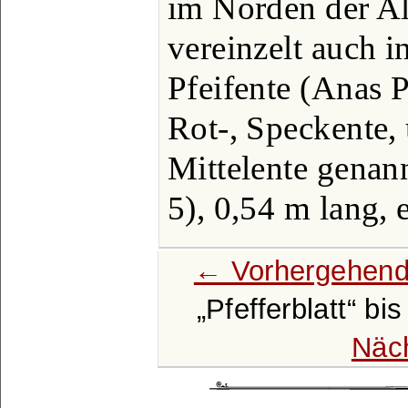
im Norden der Al
vereinzelt auch i
Pfeifente (Anas P
Rot-, Speckente,
Mittelente genann
5), 0,54 m lang, 
← Vorhergehend
Pfefferblatt
bi
Näc