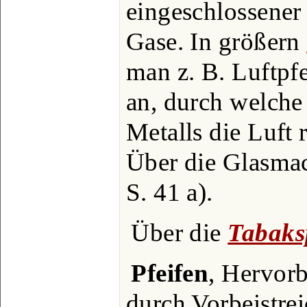
eingeschlossener 
Gase. In größern
man z. B. Luftpf
an, durch welche
Metalls die Luft 
Über die Glasmach
S. 41 a).
Über die
Tabaks
Pfeifen
, Hervor
durch Vorbeistre