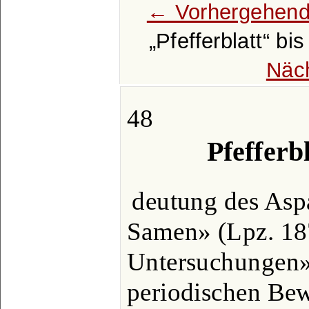
← Vorhergehend
Pfefferblatt
bi
Näc
48
Pfefferbl
deutung des Asp
Samen» (Lpz. 187
Untersuchungen»
periodischen Be