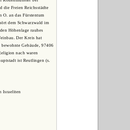
ei Rottenmünster bei
d die Freien Reichsstädte
m O. an das Fürstentum
ehört dem Schwarzwald im
enden Höhenlage rauhes
einbau. Der Kreis hat
6 bewohnte Gebäude, 97406
Religion nach waren
ptstadt ist Reutlingen (s.
Israeliten