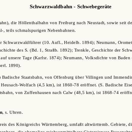
Schwarzwaldbahn - Schwebegeräte
hn), die Höllenthalbahn von Freiburg nach Neustadt, sowie seit de
l-, teils schmalspurigen Nebenbahnen.
er Schwarzwaldführer (10. Aufl., Heidelb. 1894); Neumann, Oromet
schichte des S. (Bd. 1, Straßb. 1892); Trenkle, Geschichte der Sch
is auf unsere Tage (Karlsr. 1874); Neumann, Volksdichte von Baden 
Berl. 1890).
1) Badische Staatsbahn, von Offenburg über Villingen und Immend
 Heusach-Wolfach (4,5 km), ist 1860-78 eröffnet. (S. Badische Eis
tsbahn, von Zuffenhausen nach Calw (48,5 km), ist 1868-74 eröffn
n
, s. Uhren.
Kreis des Königreichs Württemberg, umfaßt altwürttemb. Gebiete, di