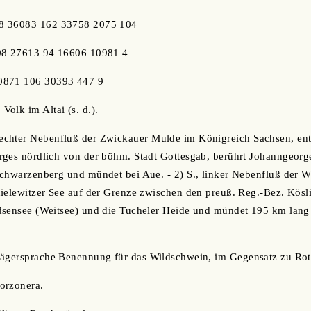
8 36083 162 33758 2075 104
108 27613 94 16606 10981 4
0871 106 30393 447 9
, Volk im Altai (s. d.).
Rechter Nebenfluß der Zwickauer Mulde im Königreich Sachsen, ent
ges nördlich von der böhm. Stadt Gottesgab, berührt Johanngeorge
chwarzenberg und mündet bei Aue. - 2) S., linker Nebenfluß der W
ielewitzer See auf der Grenze zwischen den preuß. Reg.-Bez. Kösl
dsensee (Weitsee) und die Tucheler Heide und mündet 195 km lang
 Jägersprache Benennung für das Wildschwein, im Gegensatz zu Rotw
corzonera.