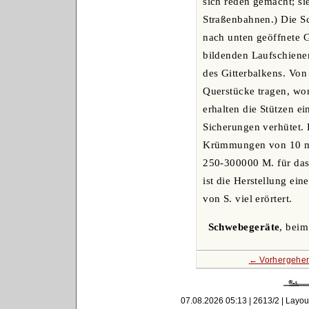
sich reden gemacht; si
Straßenbahnen.) Die S
nach unten geöffnete G
bildenden Laufschiene
des Gitterbalkens. Von
Querstücke tragen, wo
erhalten die Stützen 
Sicherungen verhütet. 
Krümmungen von 10 m H
250-300000 M. für das 
ist die Herstellung e
von S. viel erörtert.
Schwebegeräte
, bei
← Vorhergehen
07.08.2026 05:13 | 2613/2 | Layou