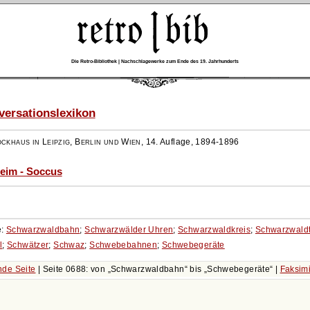
Die Retro-Bibliothek | Nachschlagewerke zum Ende des 19. Jahrhunderts
ersationslexikon
ockhaus in Leipzig, Berlin und Wien
,
14. Auflage, 1894-1896
eim - Soccus
e:
Schwarzwaldbahn
;
Schwarzwälder Uhren
;
Schwarzwaldkreis
;
Schwarzwaldt
l
;
Schwätzer
;
Schwaz
;
Schwebebahnen
;
Schwebegeräte
de Seite
| Seite 0688: von
Schwarzwaldbahn
bis
Schwebegeräte
|
Faksimi