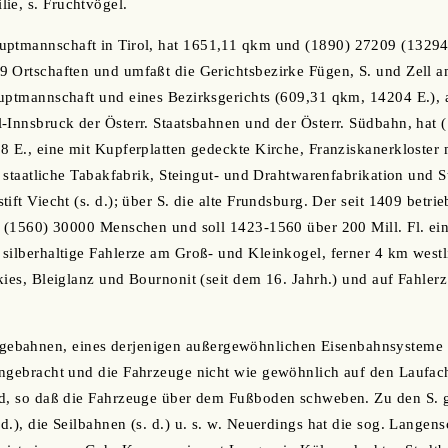
lie, s. Fruchtvögel.
auptmannschaft in Tirol, hat 1651,11 qkm und (1890) 27209 (13294
 Ortschaften und umfaßt die Gerichtsbezirke Fügen, S. und Zell am
uptmannschaft und eines Bezirksgerichts (609,31 qkm, 14204 E.), 
-Innsbruck der Österr. Staatsbahnen und der Österr. Südbahn, hat
8 E., eine mit Kupferplatten gedeckte Kirche, Franziskanerkloster
; staatliche Tabakfabrik, Steingut- und Drahtwarenfabrikation und S
ift Viecht (s. d.); über S. die alte Frundsburg. Der seit 1409 betr
e (1560) 30000 Menschen und soll 1423-1560 über 200 Mill. Fl. ei
silberhaltige Fahlerze am Groß- und Kleinkogel, ferner 4 km westl
kies, Bleiglanz und Bournonit (seit dem 16. Jahrh.) und auf Fahlerz
gebahnen, eines derjenigen außergewöhnlichen Eisenbahnsysteme (s
angebracht und die Fahrzeuge nicht wie gewöhnlich auf den Laufac
nd, so daß die Fahrzeuge über dem Fußboden schweben. Zu den S. 
d.), die Seilbahnen (s. d.) u. s. w. Neuerdings hat die sog. Lange