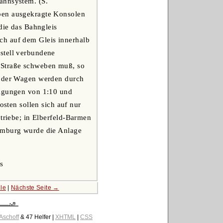
ahnsystem. (S.
oben ausgekragte Konsolen
die das Bahngleis
ch auf dem Gleis innerhalb
stell verbundene
 Straße schweben muß, so
ze der Wagen werden durch
eigungen von 1:10 und
ten sollen sich auf nur
etriebe; in Elberfeld-Barmen
Hamburg wurde die Anlage
s
le
|
Nächste Seite →
 Aschoff
& 47 Helfer |
XHTML
|
CSS