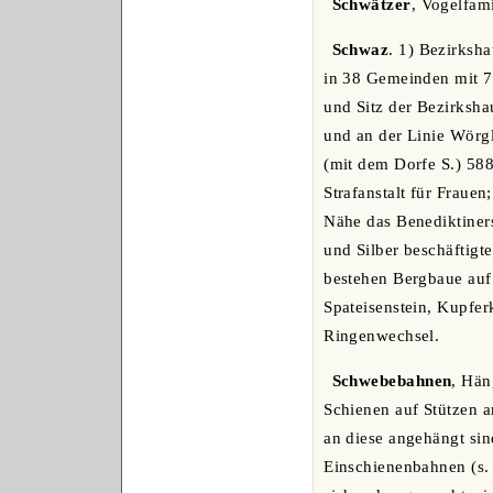
Schwätzer
, Vogelfami
Schwaz
. 1) Bezirksh
in 38 Gemeinden mit 79
und Sitz der Bezirksha
und an der Linie Wörgl
(mit dem Dorfe S.) 588
Strafanstalt für Frauen
Nähe das Benediktinerst
und Silber beschäftigt
bestehen Bergbaue auf 
Spateisenstein, Kupfer
Ringenwechsel.
Schwebebahnen
, Hän
Schienen auf Stützen 
an diese angehängt si
Einschienenbahnen (s. 