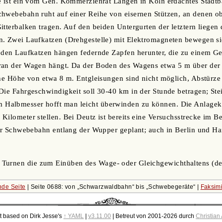
e ist ein vom Geh. Kommerzienrat Langen in Köln erdachtes Stadtb
chwebebahn ruht auf einer Reihe von eisernen Stützen, an denen 
itterbalken tragen. Auf den beiden Untergurten der letztern liegen 
n. Zwei Laufkatzen (Drehgestelle) mit Elektromagneten bewegen si
 den Laufkatzen hängen federnde Zapfen herunter, die zu einem Ge
ran der Wagen hängt. Da der Boden des Wagens etwa 5 m über der
eine Höhe von etwa 8 m. Entgleisungen sind nicht möglich, Abstür
Die Fahrgeschwindigkeit soll 30-40 km in der Stunde betragen; St
albmesser hofft man leicht überwinden zu können. Die Anlagekos
Kilometer stellen. Bei Deutz ist bereits eine Versuchsstrecke im B
iner Schwebebahn entlang der Wupper geplant; auch in Berlin und 
m Turnen die zum Einüben des Wage- oder Gleichgewichthaltens (de
de Seite
| Seite 0688: von
Schwarzwaldbahn
bis
Schwebegeräte
|
Faksimi
t based on Dirk Jesse's
↑ YAML
|
v3.11.00
| Betreut von 2001-2026 durch
Christian