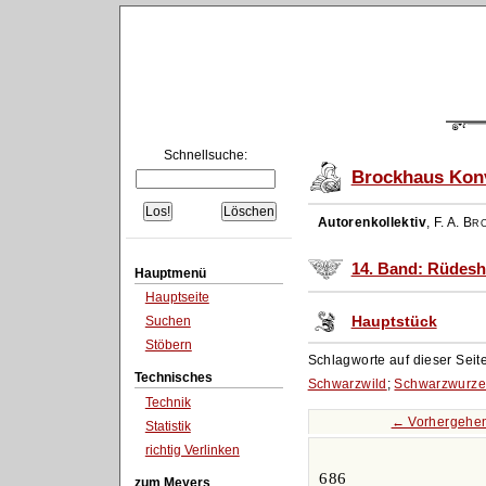
Schnellsuche:
Brockhaus Konv
Autorenkollektiv
,
F. A. Br
14. Band: Rüdesh
Hauptmenü
Hauptseite
Hauptstück
Suchen
Stöbern
Schlagworte auf dieser Seit
Technisches
Schwarzwild
;
Schwarzwurze
Technik
← Vorhergehen
Statistik
richtig Verlinken
686
zum Meyers