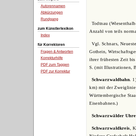
Autorennamen
Abkürzungen
Rundgang
Todtnau (Wiesenthalba
zum Künstlerlexikon
Anzahl von teils norma
Index
Vgl. Schnars, Neuest
für Korrektoren
Gothein, Wirtschaftsge
Fragen & Antworten
Korrekturhilfe
ihrer frühesten Zeit b
PDF zum Taggen
S. (mit Illustrationen, 
PDF zur Korrektur
Schwarzwaldbahn
. 
km) mit der Zweiglinie
Württembergische Staa
Eisenbahnen.)
Schwarzwälder Uhre
Schwarzwaldkreis
, 