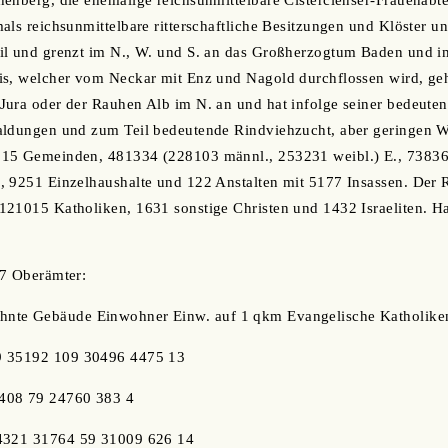
enberg, die ehemalige reichsunmittelbare Cistercienser-Frauenabt
als reichsunmittelbare ritterschaftliche Besitzungen und Klöster un
il und grenzt im N., W. und S. an das Großherzogtum Baden und i
is, welcher vom Neckar mit Enz und Nagold durchflossen wird, g
Jura oder der Rauhen Alb im N. an und hat infolge seiner bedeut
aldungen und zum Teil bedeutende Rindviehzucht, aber geringen W
515 Gemeinden, 481334 (228103 männl., 253231 weibl.) E., 7383
, 9251 Einzelhaushalte und 122 Anstalten mit 5177 Insassen. Der 
21015 Katholiken, 1631 sonstige Christen und 1432 Israeliten. Hau
17 Oberämter:
te Gebäude Einwohner Einw. auf 1 qkm Evangelische Katholiken 
9 35192 109 30496 4475 13
408 79 24760 383 4
 4321 31764 59 31009 626 14