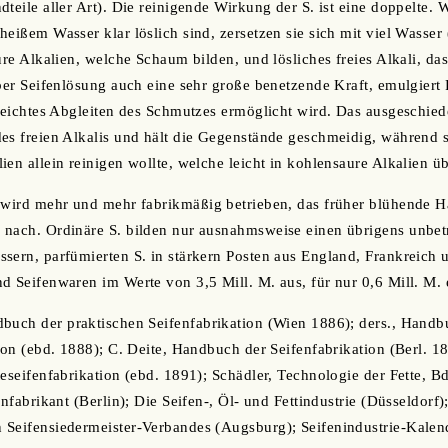
teile aller Art). Die reinigende Wirkung der S. ist eine doppelte. 
eißem Wasser klar löslich sind, zersetzen sie sich mit viel Wasser 
ure Alkalien, welche Schaum bilden, und lösliches freies Alkali, da
aber Seifenlösung auch eine sehr große benetzende Kraft, emulgiert
 leichtes Abgleiten des Schmutzes ermöglicht wird. Das ausgeschiede
es freien Alkalis und hält die Gegenstände geschmeidig, während 
ien allein reinigen wollte, welche leicht in kohlensaure Alkalien ü
n wird mehr und mehr fabrikmäßig betrieben, das früher blühende H
nach. Ordinäre S. bilden nur ausnahmsweise einen übrigens unbetr
sern, parfümierten S. in stärkern Posten aus England, Frankreich 
d Seifenwaren im Werte von 3,5 Mill. M. aus, für nur 0,6 Mill. M. 
buch der praktischen Seifenfabrikation (Wien 1886); ders., Handb
tion (ebd. 1888); C. Deite, Handbuch der Seifenfabrikation (Berl. 1
eseifenfabrikation (ebd. 1891); Schädler, Technologie der Fette, Bd
enfabrikant (Berlin); Die Seifen-, Öl- und Fettindustrie (Düsseldorf)
Seifensiedermeister-Verbandes (Augsburg); Seifenindustrie-Kalend