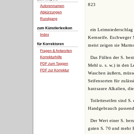
823
Autorennamen
Abkürzungen
Rundgang
zum Künstlerlexikon
ein Leimniederschlag 
Index
Kernseife. Eschweger S
für Korrektoren
meist zeigen sie Marmo
Fragen & Antworten
Das Füllen der S. bes
Korrekturhilfe
PDF zum Taggen
Mehl u. s. w.) in den 
PDF zur Korrektur
Waschen äußern, müsse
Seifensorten für zuläs
harzsaure Alkalien, di
Toiletteseifen sind S
Handgebrauch passend 
Der Wert einer S. ber
guten S. 70 und mehr P