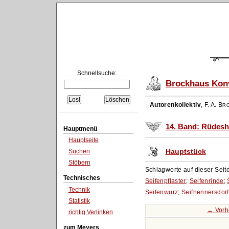
Schnellsuche:
Brockhaus Konv
Autorenkollektiv
,
F. A. Br
14. Band: Rüdesh
Hauptmenü
Hauptseite
Hauptstück
Suchen
Stöbern
Schlagworte auf dieser Seit
Technisches
Seifenpflaster
;
Seifenrinde
;
Technik
Seifenwurz
;
Seifhennersdorf
Statistik
← Vorh
richtig Verlinken
zum Meyers