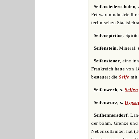
Seifensiederschulen
,
Fettwarenindustrie ihr
technischen Staatslehr
Seifenspiritus
, Spiri
Seifenstein
, Mineral, 
Seifensteuer
, eine in
Frankreich hatte von 1
besteuert die
Seife
mit 
Seifenwerk
, s.
Seifen
Seifenwurz
, s.
Gypso
Seifhennersdorf
, Lan
der böhm. Grenze und d
Nebenzollämter, hat (1