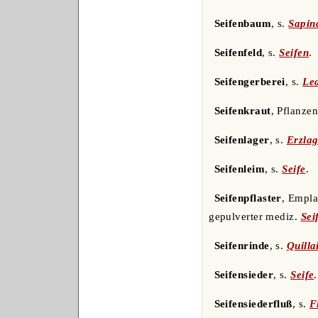
Seifenbaum
, s.
Sapin
Seifenfeld
, s.
Seifen
.
Seifengerberei
, s.
Led
Seifenkraut
, Pflanze
Seifenlager
, s.
Erzlag
Seifenleim
, s.
Seife
.
Seifenpflaster
, Empla
gepulverter mediz.
Sei
Seifenrinde
, s.
Quilla
Seifensieder
, s.
Seife
.
Seifensiederfluß
, s.
F