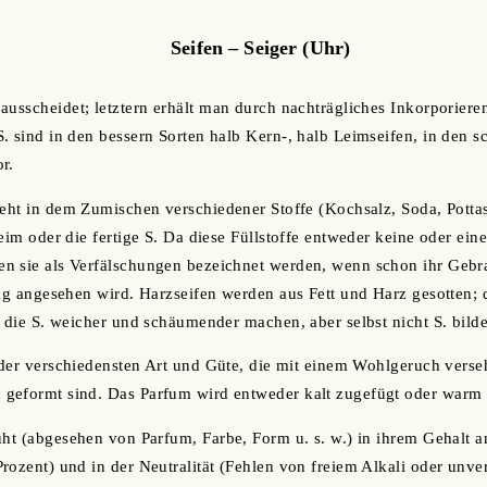
Seifen – Seiger (Uhr)
ausscheidet; letztern erhält man durch nachträgliches Inkorporieren
. sind in den bessern Sorten halb Kern-, halb Leimseifen, in den s
r.
teht in dem Zumischen verschiedener Stoffe (Kochsalz, Soda, Potta
Leim oder die fertige S. Da diese Füllstoffe entweder keine oder ei
n sie als Verfälschungen bezeichnet werden, wenn schon ihr Gebr
sig angesehen wird. Harzseifen werden aus Fett und Harz gesotten; 
e die S. weicher und schäumender machen, aber selbst nicht S. bild
. der verschiedensten Art und Güte, die mit einem Wohlgeruch verse
geformt sind. Das Parfum wird entweder kalt zugefügt oder warm 
uht (abgesehen von Parfum, Farbe, Form u. s. w.) in ihrem Gehalt an
rozent) und in der Neutralität (Fehlen von freiem Alkali oder unver