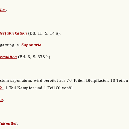
dus
.
erfabrikation
(Bd. 11, S. 14 a).
ngattung, s.
Saponaria
.
erstätten
(Bd. 6, S. 338 b).
stum saponatum, wird bereitet aus 70 Teilen Bleipflaster, 10 Teile
fe
, 1 Teil Kampfer und 1 Teil Olivenöl.
ia
.
lußmittel
.