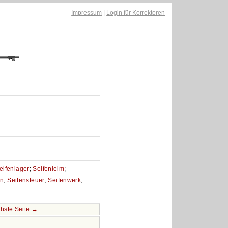
Impressum
|
Login für Korrektoren
eifenlager
;
Seifenleim
;
in
;
Seifensteuer
;
Seifenwerk
;
hste Seite →