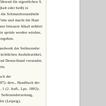
Während die eigentlichen S.
(kalt oder heiß) in
s die Schmutzbestandteile
 Fette und macht die Haut
ne fettsaure Alkali mildert
sie spröde werden würden,
bergehen.
andwerk der Seifensieder
ächtlichen Ausfuhrartikel,
und Deutschland versendet.
ein.
uch der
887); ders., Handbuch der
. 1 (2. Aufl., Lpz. 1892);
; Seifensiederzeitung,
er (Leipzig).