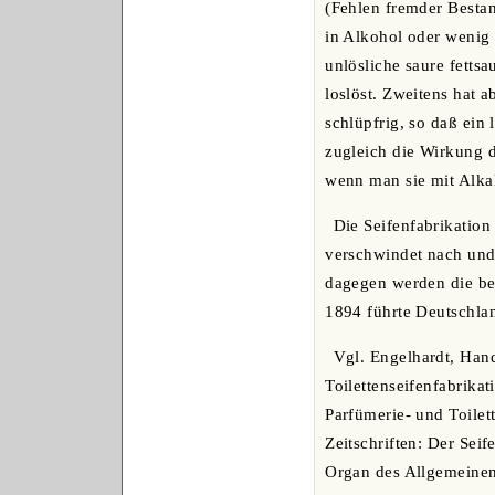
(Fehlen fremder Bestand
in Alkohol oder wenig h
unlösliche saure fettsa
loslöst. Zweitens hat 
schlüpfrig, so daß ein
zugleich die Wirkung d
wenn man sie mit Alkal
Die Seifenfabrikatio
verschwindet nach und 
dagegen werden die bes
1894 führte Deutschlan
Vgl. Engelhardt, Hand
Toilettenseifenfabrika
Parfümerie- und Toilett
Zeitschriften: Der Seif
Organ des Allgemeinen 