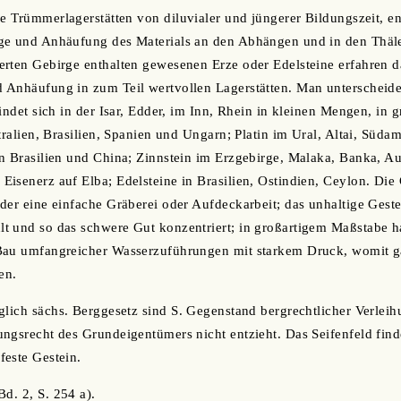
ie Trümmerlagerstätten von diluvialer und jüngerer Bildungszeit, e
ge und Anhäufung des Materials an den Abhängen und in den Thäle
erten Gebirge enthalten gewesenen Erze oder Edelsteine erfahren 
Anhäufung in zum Teil wertvollen Lagerstätten. Man unterscheidet
findet sich in der Isar, Edder, im Inn, Rhein in kleinen Mengen, in
stralien, Brasilien, Spanien und Ungarn; Platin im Ural, Altai, Süd
n Brasilien und China; Zinnstein im Erzgebirge, Malaka, Banka, Au
isenerz auf Elba; Edelsteine in Brasilien, Ostindien, Ceylon. Di
der eine einfache Gräberei oder Aufdeckarbeit; das unhaltige Gest
 und so das schwere Gut konzentriert; in großartigem Maßstabe ha
Bau umfangreicher Wasserzuführungen mit starkem Druck, womit 
en.
glich sächs. Berggesetz sind S. Gegenstand bergrechtlicher Verlei
ngsrecht des Grundeigentümers nicht entzieht. Das Seifenfeld finde
este Gestein.
Bd. 2, S. 254 a).