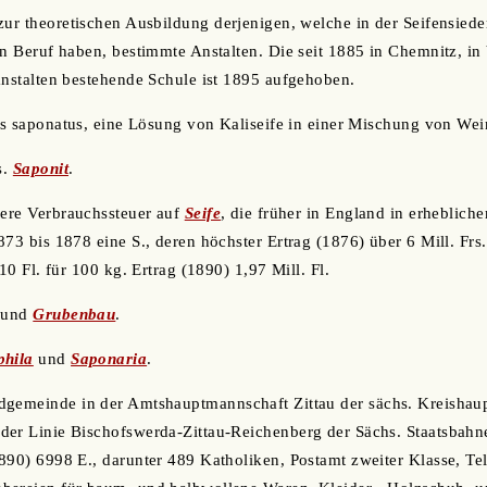
 zur theoretischen Ausbildung derjenigen, welche in der Seifensiede
en Beruf haben, bestimmte Anstalten. Die seit 1885 in Chemnitz, i
anstalten bestehende Schule ist 1895 aufgehoben.
tus saponatus, eine Lösung von Kaliseife in einer Mischung von Wei
s.
Saponit
.
nere Verbrauchssteuer auf
Seife
, die früher in England in erheblich
873 bis 1878 eine S., deren höchster Ertrag (1876) über 6 Mill. Fr
10 Fl. für 100 kg. Ertrag (1890) 1,97 Mill. Fl.
und
Grubenbau
.
phila
und
Saponaria
.
dgemeinde in der Amtshauptmannschaft Zittau der sächs. Kreishau
er Linie Bischofswerda-Zittau-Reichenberg der Sächs. Staatsbahne
890) 6998 E., darunter 489 Katholiken, Postamt zweiter Klasse, T