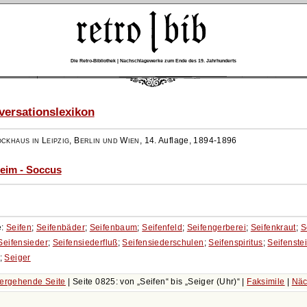
Die Retro-Bibliothek | Nachschlagewerke zum Ende des 19. Jahrhunderts
ersationslexikon
ockhaus in Leipzig, Berlin und Wien
,
14. Auflage, 1894-1896
eim - Soccus
e:
Seifen
;
Seifenbäder
;
Seifenbaum
;
Seifenfeld
;
Seifengerberei
;
Seifenkraut
;
S
Seifensieder
;
Seifensiederfluß
;
Seifensiederschulen
;
Seifenspiritus
;
Seifenste
;
Seiger
ergehende Seite
| Seite 0825: von
Seifen
bis
Seiger (Uhr)
|
Faksimile
|
Näc