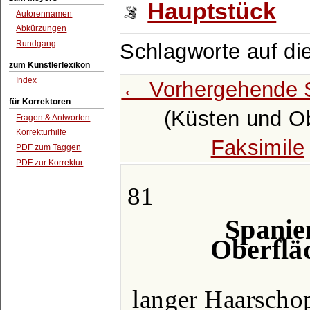
Hauptstück
Autorennamen
Abkürzungen
Rundgang
Schlagworte auf di
zum Künstlerlexikon
Index
← Vorhergehende 
für Korrektoren
(Küsten und Ob
Fragen & Antworten
Korrekturhilfe
Faksimile
PDF zum Taggen
PDF zur Korrektur
81
Spanie
Oberflä
langer Haarschop