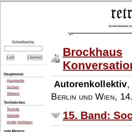
Die Retro-Bibliothek |
Schnellsuche:
Brockhaus
Konversatio
Hauptmenü
Hauptseite
Autorenkollektiv
Suchen
Berlin und Wien
,
14
Stöbern
Technisches
Technik
15. Band: Soc
Statistik
richtig Verlinken
zum Meyers