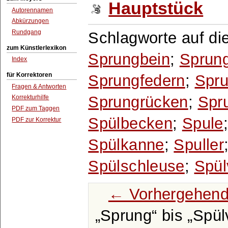
Hauptstück
Autorennamen
Abkürzungen
Rundgang
Schlagworte auf di
zum Künstlerlexikon
Sprungbein
;
Sprung
Index
für Korrektoren
Sprungfedern
;
Spru
Fragen & Antworten
Sprungrücken
;
Spr
Korrekturhilfe
PDF zum Taggen
Spülbecken
;
Spule
PDF zur Korrektur
Spülkanne
;
Spuller
Spülschleuse
;
Spül
← Vorhergehend
Sprung
bis
Spül