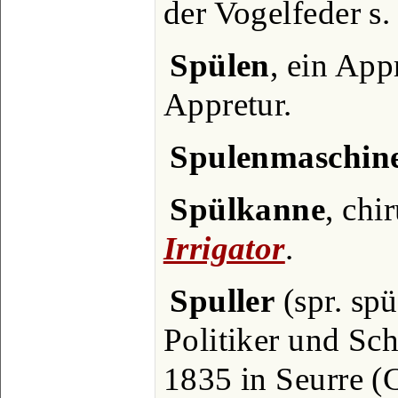
der Vogelfeder s
Spülen
, ein App
Appretur.
Spulenmaschin
Spülkanne
, chi
Irrigator
.
Spuller
(spr. spü
Politiker und Schr
1835 in Seurre (C