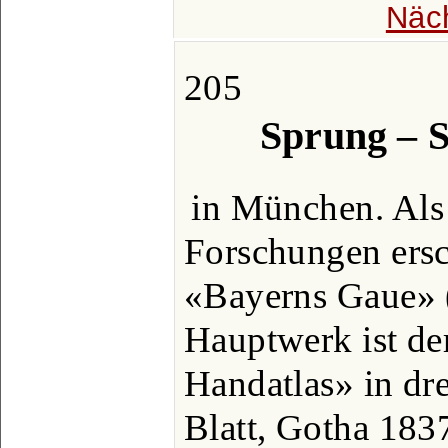
Näc
205
Sprung – 
in München. Als 
Forschungen ersc
«Bayerns Gaue» 
Hauptwerk ist de
Handatlas» in dr
Blatt, Gotha 183