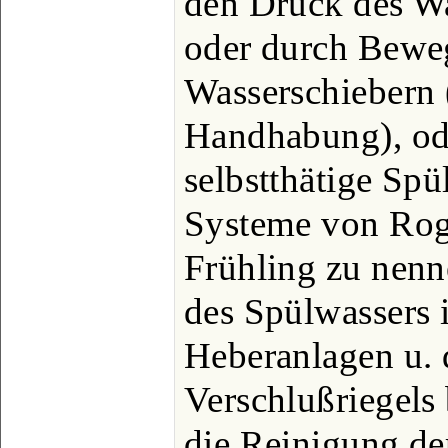
den Druck des Was
oder durch Bew
Wasserschiebern 
Handhabung), ode
selbstthätige Spü
Systeme von Rog
Frühling zu nenn
des Spülwassers 
Heberanlagen u. 
Verschlußriegels 
die Reinigung de