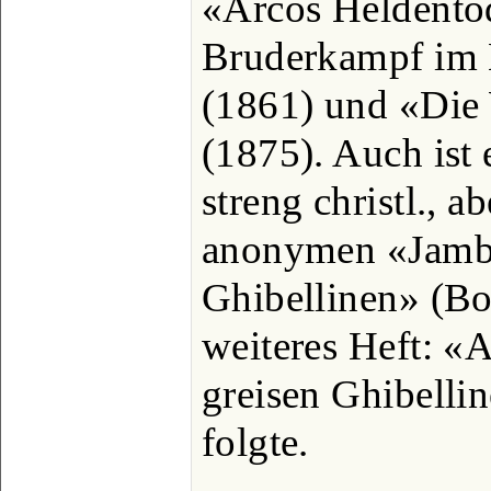
«Arcos Heldentod
Bruderkampf im 
(1861) und «Die
(1875). Auch ist 
streng christl., a
anonymen «Jambe
Ghibellinen» (Bo
weiteres Heft: «
greisen Ghibelli
folgte.