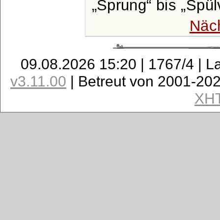
Sprung
bis
Spül
Näc
09.08.2026 15:20 | 1767/4 | L
v3.11.00
| Betreut von 2001-20
XH