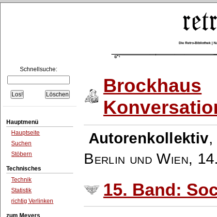
Die Retro-Bibliothek |
Schnellsuche:
Brockhaus
Konversatio
Hauptmenü
Hauptseite
Autorenkollektiv
Suchen
Berlin und Wien
,
14
Stöbern
Technisches
Technik
15. Band: Soc
Statistik
richtig Verlinken
zum Meyers