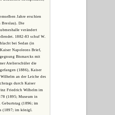
demselben Jahre erschien
 Breslau). Die
Rubmeshalle verändert
ollendet. 1882-83 schuf W.
lacht bei Sedan (in
 Kaiser Napoleons Brief,
egegnung Bismarcks mit
ner Atelierschüler die
sgefangen (1886), Kaiser
 Wilhelm an der Leiche des
chstags durch Kaiser
rinz Friedrich Wilhelm im
1878 (1895; Museum in
. Geburtstag (1896; im
s (1897; im königl.