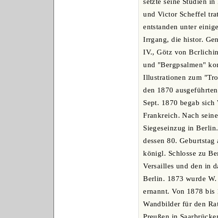
setzte seine Studien i
und Victor Scheffel tr
entstanden unter einige
Irrgang, die histor. G
IV., Götz von Bcrlichi
und "Bergpsalmen" komp
Illustrationen zum "Tr
den 1870 ausgeführte
Sept. 1870 begab sich 
Frankreich. Nach sein
Siegeseinzug in Berlin
dessen 80. Geburtstag 
königl. Schlosse zu Be
Versailles und den in
Berlin. 1873 wurde W.
ernannt. Von 1878 bis 
Wandbilder für den Ra
Preußen in Saarbrücke