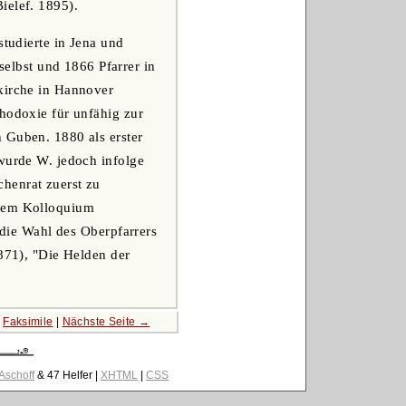
ielef. 1895).
studierte in Jena und
lbst und 1866 Pfarrer in
zkirche in Hannover
thodoxie für unfähig zur
 Guben. 1880 als erster
 wurde W. jedoch infolge
henrat zuerst zu
inem Kolloquium
 die Wahl des Oberpfarrers
1871), "Die Helden der
|
Faksimile
|
Nächste Seite →
 Aschoff
& 47 Helfer |
XHTML
|
CSS