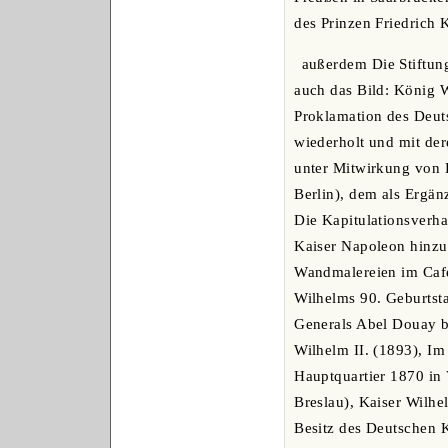
des Prinzen Friedrich 
außerdem Die Stiftung
auch das Bild: König 
Proklamation des Deut
wiederholt und mit de
unter Mitwirkung von 
Berlin), dem als Ergän
Die Kapitulationsver
Kaiser Napoleon hinzug
Wandmalereien im Café 
Wilhelms 90. Geburtsta
Generals Abel Douay b
Wilhelm II. (1893), Im
Hauptquartier 1870 in 
Breslau), Kaiser Wilh
Besitz des Deutschen K