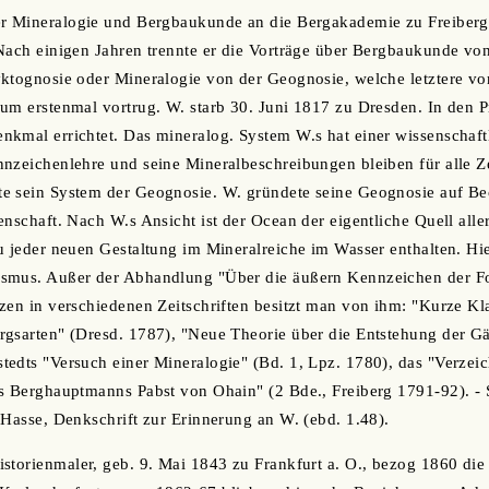
r Mineralogie und Bergbaukunde an die Bergakademie zu Freiberg, 
Nach einigen Jahren trennte er die Vorträge über Bergbaukunde vo
yktognosie oder Mineralogie von der Geognosie, welche letztere v
zum erstenmal vortrug. W. starb 30. Juni 1817 zu Dresden. In den 
nkmal errichtet. Das mineralog. System W.s hat einer wissenschaf
nzeichenlehre und seine Mineralbeschreibungen bleiben für alle Ze
e sein System der Geognosie. W. gründete seine Geognosie auf B
enschaft. Nach W.s Ansicht ist der Ocean der eigentliche Quell alle
u jeder neuen Gestaltung im Mineralreiche im Wasser enthalten. Hi
smus. Außer der Abhandlung "Über die äußern Kennzeichen der Fo
zen in verschiedenen Zeitschriften besitzt man von ihm: "Kurze Kla
gsarten" (Dresd. 1787), "Neue Theorie über die Entstehung der Gä
edts "Versuch einer Mineralogie" (Bd. 1, Lpz. 1780), das "Verzeic
s Berghauptmanns Pabst von Ohain" (2 Bde., Freiberg 1791-92). - 
 Hasse, Denkschrift zur Erinnerung an W. (ebd. 1.48).
storienmaler, geb. 9. Mai 1843 zu Frankfurt a. O., bezog 1860 di