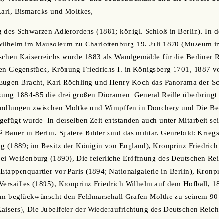
Karl, Bismarcks und Moltkes,
 des Schwarzen Adlerordens (1881; königl. Schloß in Berlin). In 
Wilhelm im Mausoleum zu Charlottenburg 19. Juli 1870 (Museum in
schen Kaiserreichs wurde 1883 als Wandgemälde für die Berliner 
ren Gegenstück, Krönung Friedrichs I. in Königsberg 1701, 1887 v
Eugen Bracht, Karl Röchling und Henry Koch das Panorama der Sch
zung 1884-85 die drei großen Dioramen: General Reille überbringt
handlungen zwischen Moltke und Wimpffen in Donchery und Die B
efügt wurde. In derselben Zeit entstanden auch unter Mitarbeit sei
Bauer in Berlin. Spätere Bilder sind das militär. Genrebild: Krieg
g (1889; im Besitz der Königin von England), Kronprinz Friedrich
ei Weißenburg (1890), Die feierliche Eröffnung des Deutschen Rei
 Etappenquartier vor Paris (1894; Nationalgalerie in Berlin), Kronp
Versailles (1895), Kronprinz Friedrich Wilhelm auf dem Hofball, 
elm beglückwünscht den Feldmarschall Grafen Moltke zu seinem 90
aisers), Die Jubelfeier der Wiederaufrichtung des Deutschen Reich