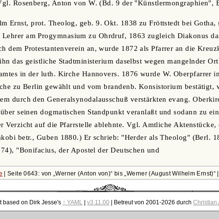
 Vgl. Rosenberg, Anton von W. (Bd. 9 der "Künstlermongraphien", B
m Ernst, prot. Theolog, geb. 9. Okt. 1838 zu Fröttstedt bei Gotha, 
 Lehrer am Progymnasium zu Ohrdruf, 1863 zugleich Diakonus dase
ch dem Protestantenverein an, wurde 1872 als Pfarrer an die Kreu
 ihn das geistliche Stadtministerium daselbst wegen mangelnder Or
amtes in der luth. Kirche Hannovers. 1876 wurde W. Oberpfarrer in
irche zu Berlin gewählt und vom brandenb. Konsistorium bestätigt,
dem durch den Generalsynodalausschuß verstärkten evang. Oberkirc
ng über seinen dogmatischen Standpunkt veranlaßt und sodann zu e
r Verzicht auf die Pfarrstelle ablehnte. Vgl. Amtliche Aktenstücke,
akobi betr., Guben 1880.) Er schrieb: "Herder als Theolog" (Berl. 
1874), "Bonifacius, der Apostel der Deutschen und
e
| Seite 0643: von
Werner (Anton von)
bis
Werner (August Wilhelm Ernst)
t based on Dirk Jesse's
↑ YAML
|
v3.11.00
| Betreut von 2001-2026 durch
Christian