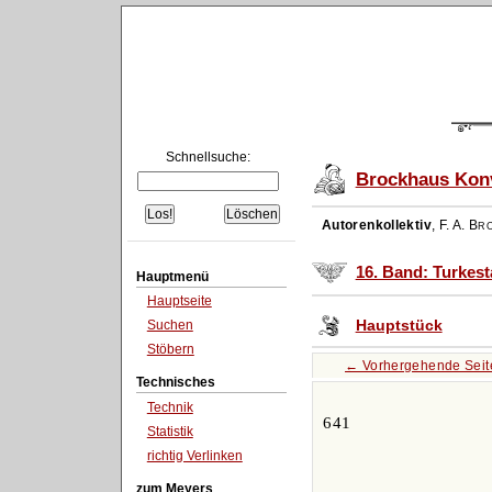
Schnellsuche:
Brockhaus Konv
Autorenkollektiv
,
F. A. Br
16. Band: Turkest
Hauptmenü
Hauptseite
Hauptstück
Suchen
Stöbern
← Vorhergehende Seit
Technisches
Technik
641
Statistik
richtig Verlinken
zum Meyers