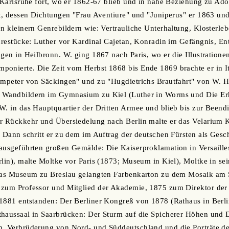
n Karlsruhe fort, wo er 1862-67 blieb und in nahe Beziehung zu Adol
at, dessen Dichtungen "Frau Aventiure" und "Juniperus" er 1863 und
n kleinern Genrebildern wie: Vertrauliche Unterhaltung, Klosterlebe
enrestücke: Luther vor Kardinal Cajetan, Konradin im Gefängnis, En
ngen in Heilbronn. W. ging 1867 nach Paris, wo er die Illustration
onierte. Die Zeit vom Herbst 1868 bis Ende 1869 brachte er in It
ompeter von Säckingen" und zu "Hugdietrichs Brautfahrt" von W. H
n Wandbildern im Gymnasium zu Kiel (Luther in Worms und Die E
W. in das Hauptquartier der Dritten Armee und blieb bis zur Beend
er Rückkehr und Übersiedelung nach Berlin malte er das Velarium 
. Dann schritt er zu dem im Auftrag der deutschen Fürsten als Ges
ausgeführten großen Gemälde: Die Kaiserproklamation in Versaille
rlin), malte Moltke vor Paris (1873; Museum in Kiel), Moltke in s
 das Museum zu Breslau gelangten Farbenkarton zu dem Mosaik am 
 zum Professor und Mitglied der Akademie, 1875 zum Direktor der 
1881 entstanden: Der Berliner Kongreß von 1878 (Rathaus in Berli
thaussaal in Saarbrücken: Der Sturm auf die Spicherer Höhen und 
n, Verbrüderung von Nord- und Süddeutschland und die Porträte d