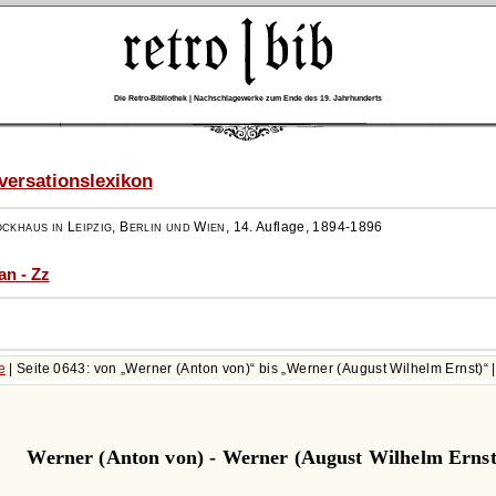
Die Retro-Bibliothek | Nachschlagewerke zum Ende des 19. Jahrhunderts
ersationslexikon
ockhaus in Leipzig, Berlin und Wien
,
14. Auflage, 1894-1896
an - Zz
e
| Seite 0643: von
Werner (Anton von)
bis
Werner (August Wilhelm Ernst)
Werner (Anton von) - Werner (August Wilhelm Ernst