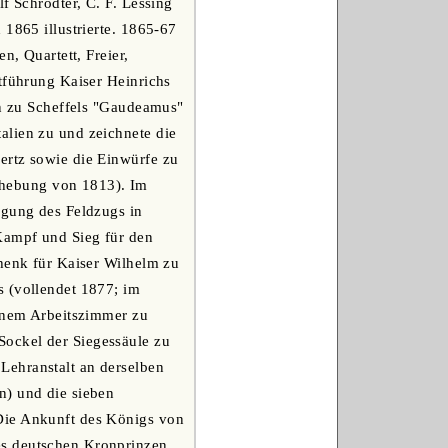
f Schrödter, C. F. Lessing
 1865 illustrierte. 1865-67
n, Quartett, Freier,
tführung Kaiser Heinrichs
en zu Scheffels "Gaudeamus"
alien zu und zeichnete die
ertz sowie die Einwürfe zu
rhebung von 1813). Im
igung des Feldzugs in
Kampf und Sieg für den
chenk für Kaiser Wilhelm zu
s (vollendet 1877; im
einem Arbeitszimmer zu
Sockel der Siegessäule zu
Lehranstalt an derselben
n) und die sieben
Die Ankunft des Königs von
es deutschen Kronprinzen,