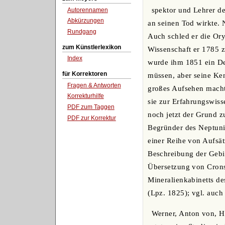
spektor und Lehrer de
Autorennamen
Abkürzungen
an seinen Tod wirkte. 
Rundgang
Auch schled er die Or
zum Künstlerlexikon
Wissenschaft er 1785 
Index
wurde ihm 1851 ein De
für Korrektoren
müssen, aber seine Ken
Fragen & Antworten
großes Aufsehen macht
Korrekturhilfe
sie zur Erfahrungswiss
PDF zum Taggen
noch jetzt der Grund z
PDF zur Korrektur
Begründer des Neptuni
einer Reihe von Aufsät
Beschreibung der Gebir
Übersetzung von Cronst
Mineralienkabinetts de
(Lpz. 1825); vgl. auch
Werner, Anton von, Hi