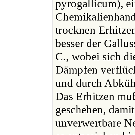
pyrogallicum), ei
Chemikalienhande
trocknen Erhitze
besser der Gallus
C., wobei sich di
Dämpfen verflüch
und durch Abküh
Das Erhitzen muß
geschehen, damit
unverwertbare Ne