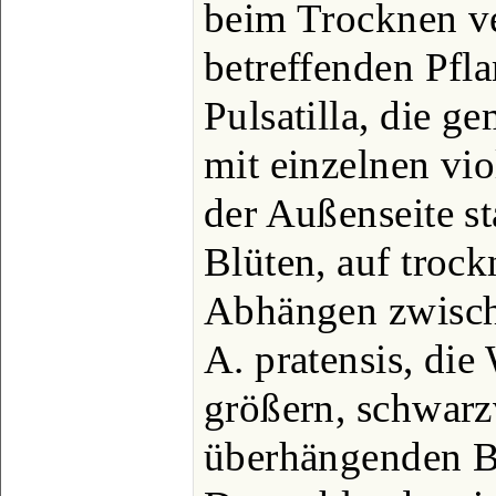
beim Trocknen ve
betreffenden Pfl
Pulsatilla, die g
mit einzelnen vio
der Außenseite s
Blüten, auf troc
Abhängen zwisch
A. pratensis, di
größern, schwarzv
überhängenden Bl