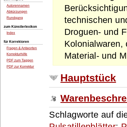
Berücksichtigu
Autorennamen
Abkürzungen
technischen und
Rundgang
zum Künstlerlexikon
Droguen- und F
Index
Kolonialwaren,
für Korrektoren
Fragen & Antworten
Material- und M
Korrekturhilfe
PDF zum Taggen
PDF zur Korrektur
Hauptstück
Warenbeschre
Schlagworte auf die
Pulsatillenblätter
;
P