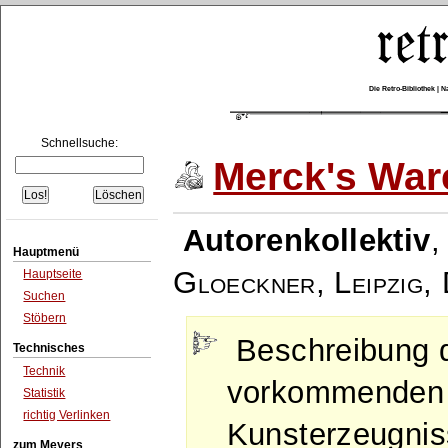
Die Retro-Bibliothek |
Schnellsuche:
Merck's War
Autorenkollektiv
Hauptmenü
Gloeckner, Leipzig
,
Hauptseite
Suchen
Stöbern
Beschreibung 
Technisches
Technik
vorkommenden 
Statistik
richtig Verlinken
Kunsterzeugnis
zum Meyers