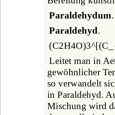
Bereitung künstli
Paraldehydum
.
Paraldehyd
.
(C2H4O)3^[(C_
Leitet man in Ae
gewöhnlicher Tem
so verwandelt sic
in Paraldehyd. A
Mischung wird da