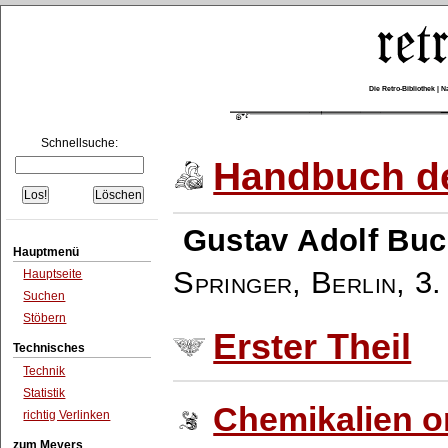
Die Retro-Bibliothek |
Schnellsuche:
Handbuch de
Gustav Adolf Buc
Hauptmenü
Springer, Berlin
,
3.
Hauptseite
Suchen
Stöbern
Erster Theil
Technisches
Technik
Statistik
Chemikalien o
richtig Verlinken
zum Meyers