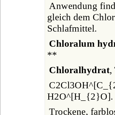
Anwendung finde
gleich dem Chlora
Schlafmittel.
Chloralum hydr
**
Chloralhydrat
,
C2Cl3OH^[C_{
H2O^[H_{2}O].
Trockene, farblo