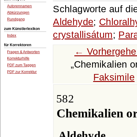
Schlagworte auf di
Autorennamen
Abkürzungen
Aldehyde
;
Chloralh
Rundgang
zum Künstlerlexikon
crystallisátum
;
Par
Index
für Korrektoren
← Vorhergehe
Fragen & Antworten
Korrekturhilfe
Chemikalien o
PDF zum Taggen
PDF zur Korrektur
Faksimile
582
Chemikalien o
Aldehyde
.