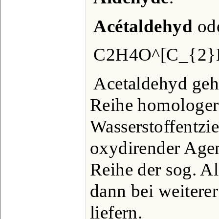
Acétaldehyd
ode
C2H4O^[C_{2}
Acetaldehyd geh
Reihe homologer
Wasserstoffentzi
oxydirender Age
Reihe der sog. A
dann bei weitere
liefern.