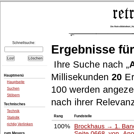
Die Retro-Bibliothek |
Schnellsuche:
Ergebnisse für
Ihre Suche nach
Millisekunden
20
Er
Hauptmenü
Hauptseite
100 werden angezei
Suchen
Stöbern
nach ihrer Relevanz
Technisches
Technik
Rang
Fundstelle
Statistik
richtig Verlinken
100%
Brockhaus → 1. Band
Seite 0668, von
Ano
zum Meyers