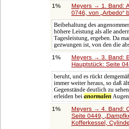
1%
Meyers → 1. Band: A 
0746, von
Arbedo
b
Beibehaltung des angenomme
höhere Leistung als alle ander
Tagesleistung, ergeben. Da ma
gezwungen ist, von den die ab
1%
Meyers → 3. Band: B
Hauptstück: Seite 0
beruht, und es rückt demgemä
immer weiter heraus, so daß ä
Gegenstände deutlich zu sehe
erleiden bei
anormalen
Augen 
1%
Meyers → 4. Band: C
Seite 0449,
Dampfke
Kofferkessel, Cylind