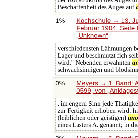
der Konstruktion des Auges un
Beschaffenheit des Auges auf
1%
Kochschule → 13. Ju
Februar 1904: Seite
Unknown
verschiedensten Lähmungen beha
Lager und beschmutzt fich selb
wird." Nebenden erwähnten
a
schwachsinnigen und blödsinn
0%
Meyers → 1. Band: A 
0599, von
Anklages
, im engern Sinn jede Thätig
zur Fertigkeit erhoben wird. I
(leiblichen oder geistigen)
ano
eines Lasters A. genannt; in di