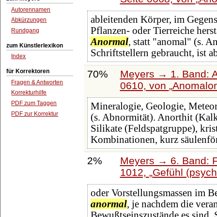
Autorennamen
ableitenden Körper, im Gegens
Abkürzungen
Pflanzen- oder Tierreiche her
Rundgang
Anormal
, statt "anomal" (s. 
zum Künstlerlexikon
Schriftstellern gebraucht, ist a
Index
für Korrektoren
70%
Meyers → 1. Band: A 
Fragen & Antworten
0610, von
Anomalo
Korrekturhilfe
PDF zum Taggen
Mineralogie, Geologie, Meteor
PDF zur Korrektur
(s. Abnormität). Anorthit (Kal
Silikate (Feldspatgruppe), krist
Kombinationen, kurz säulenfö
2%
Meyers → 6. Band: Fa
1012,
Gefühl (psych
oder Vorstellungsmassen im Be
anormal
, je nachdem die vera
Bewußtseinszustände es sind. 