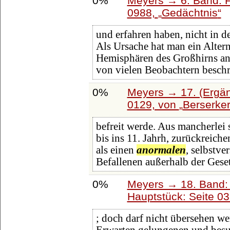
0%
Meyers → 6. Band: Fa
0988,
Gedächtnis
und erfahren haben, nicht in 
Als Ursache hat man ein Altern
Hemisphären des Großhirns 
von vielen Beobachtern beschr
0%
Meyers → 17. (Ergän
0129, von
Berserke
befreit werde. Aus mancherlei
bis ins 11. Jahrh, zurückreiche
als einen
anormalen
, selbstv
Befallenen außerhalb der Gesetz
0%
Meyers → 18. Band: 
Hauptstück: Seite 0
; doch darf nicht übersehen wer