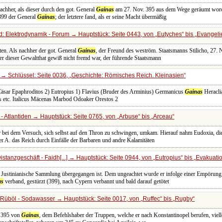
achher, als dieser durch den got. General
Gainas
am 27. Nov. 395 aus dem Wege geräumt wor
 399 der General
Gainas
; der letztere fand, als er seine Macht übermäßig
: Elektrodynamik - Forum → Hauptstück: Seite 0443, von
Eutyches
bis
Evangelie
ten. Als nachher der got. General
Gainas
, der Freund des weström. Staatsmanns Stilicho, 27. 
er dieser Gewaltthat gewiß nicht fremd war, der führende Staatsmann
→ Schlüssel: Seite 0036,
Geschichte: Römisches Reich. Kleinasien
Cäsar Epaphroditos 2) Eutropius 1) Flavius (Bruder des Arminius) Germanicus
Gainas
Heracli
us etc. Italicus Mäcenas Marbod Odoaker Orestos 2
- Atlantiden → Hauptstück: Seite 0765, von
Arbuse
bis
Arceau
er bei dem Versuch, sich selbst auf den Thron zu schwingen, umkam. Hierauf nahm Eudoxia, di
er A. das Reich durch Einfälle der Barbaren und andre Kalamitäten
stanzgeschäft - Faidh[...] → Hauptstück: Seite 0944, von
Eutropius
bis
Evakuati
 Justinianische Sammlung übergegangen ist. Dem ungeachtet wurde er infolge einer Empörung d
as
verband, gestürzt (399), nach Cypern verbannt und bald darauf getötet
Rüböl - Sodawasser → Hauptstück: Seite 0017, von
Ruffec
bis
Rugby
 395 von
Gainas
, dem Befehlshaber der Truppen, welche er nach Konstantinopel berufen, vielle