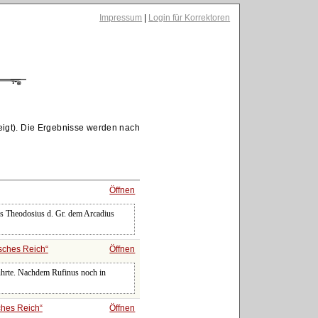
Impressum
|
Login für Korrektoren
igt). Die Ergebnisse werden nach
Öffnen
rs Theodosius d. Gr. dem Arcadius
sches Reich
Öffnen
führte. Nachdem Rufinus noch in
ches Reich
Öffnen