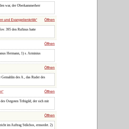
den war, der Oberkammerherr
n und Evangelienkritik
Öffnen
Nov. 395 den Rufinus hatte
Öffnen
anus Hermann, 1) s. Arminius
Öffnen
e Gemahlin des A., das Ruder des
on
Öffnen
es Ostgoten Tribigild, der sich mit
Öffnen
icht im Auftrag Stilichos, ermordet. 2)