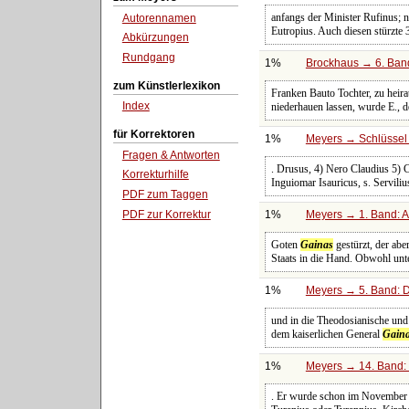
anfangs der Minister Rufinus; n
Autorennamen
Eutropius. Auch diesen stürzte
Abkürzungen
Rundgang
1%
Brockhaus → 6. Band
zum Künstlerlexikon
Franken Bauto Tochter, zu heira
Index
niederhauen lassen, wurde E., d
für Korrektoren
1%
Meyers → Schlüssel 
Fragen & Antworten
. Drusus, 4) Nero Claudius 5) 
Korrekturhilfe
Inguiomar Isauricus, s. Servili
PDF zum Taggen
PDF zur Korrektur
1%
Meyers → 1. Band: A 
Goten
Gainas
gestürzt, der ab
Staats in die Hand. Obwohl unt
1%
Meyers → 5. Band: Di
und in die Theodosianische und
dem kaiserlichen General
Gain
1%
Meyers → 14. Band: 
. Er wurde schon im November