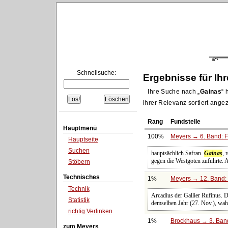
Schnellsuche:
Ergebnisse für Ih
Ihre Suche nach
Gainas
h
ihrer Relevanz sortiert angez
Rang
Fundstelle
Hauptmenü
100%
Meyers → 6. Band: Fa
Hauptseite
Suchen
hauptsächlich Safran.
Gainas
, 
gegen die Westgoten zuführte. A
Stöbern
Technisches
1%
Meyers → 12. Band: 
Technik
Arcadius der Gallier Rufinus. 
Statistik
demselben Jahr (27. Nov.), wah
richtig Verlinken
1%
Brockhaus → 3. Band:
zum Meyers