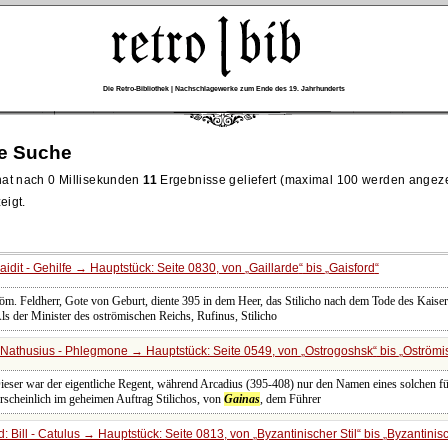
Die Retro-Bibliothek | Nachschlagewerke zum Ende des 19. Jahrhunderts
re Suche
at nach 0 Millisekunden
11
Ergebnisse geliefert (maximal 100 werden angeze
eigt.
idit - Gehilfe → Hauptstück: Seite 0830, von
Gaillarde
bis
Gaisford
röm. Feldherr, Gote von Geburt, diente 395 in dem Heer, das Stilicho nach dem Tode des Kaise
ls der Minister des oströmischen Reichs, Rufinus, Stilicho
Nathusius - Phlegmone → Hauptstück: Seite 0549, von
Ostrogoshsk
bis
Oströmi
Dieser war der eigentliche Regent, während Arcadius (395-408) nur den Namen eines solchen 
rscheinlich im geheimen Auftrag Stilichos, von
Gainas
, dem Führer
 Bill - Catulus → Hauptstück: Seite 0813, von
Byzantinischer Stil
bis
Byzantinis