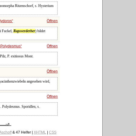
izomorpha Ritzenschorf, s. Hysterium
lydoros
Öffnen
i Fuckel,
Rapsverderber
) bildet
Polydesmus
Öffnen
ilz, P. exitiosus Mont.
Öffnen
Hyacinthenzwiebeln angesehen wird,
Öffnen
s. Polydesmus. Sporidĭen, s.
 Aschoff
& 47 Helfer |
XHTML
|
CSS