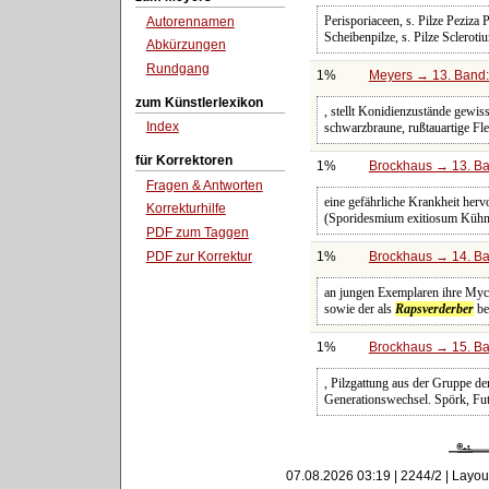
Perisporiaceen, s. Pilze Peziz
Autorennamen
Scheibenpilze, s. Pilze Scleroti
Abkürzungen
Rundgang
1%
Meyers → 13. Band:
zum Künstlerlexikon
, stellt Konidienzustände gewi
Index
schwarzbraune, rußtauartige Fle
für Korrektoren
1%
Brockhaus → 13. Ba
Fragen & Antworten
eine gefährliche Krankheit herv
Korrekturhilfe
(Sporidesmium exitiosum Küh
PDF zum Taggen
PDF zur Korrektur
1%
Brockhaus → 14. Ba
an jungen Exemplaren ihre Myce
sowie der als
Rapsverderber
be
1%
Brockhaus → 15. Ban
, Pilzgattung aus der Gruppe de
Generationswechsel. Spörk, Futte
07.08.2026 03:19 | 2244/2 | Layou