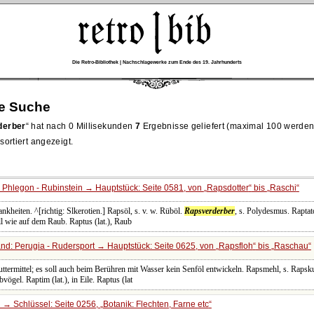
Die Retro-Bibliothek | Nachschlagewerke zum Ende des 19. Jahrhunderts
re Suche
derber
hat nach 0 Millisekunden
7
Ergebnisse geliefert (maximal 100 werden
ortiert angezeigt.
 Phlegon - Rubinstein → Hauptstück: Seite 0581, von
Rapsdotter
bis
Raschi
ankheiten. ^[richtig: Slkerotien.] Rapsöl, s. v. w. Rüböl.
Rapsverderber
, s. Polydesmus. Raptator
ll wie auf dem Raub. Raptus (lat.), Raub
nd: Perugia - Rudersport → Hauptstück: Seite 0625, von
Rapsfloh
bis
Raschau
futtermittel; es soll auch beim Berühren mit Wasser kein Senföl entwickeln. Rapsmehl, s. Raps
ögel. Raptim (lat.), in Eile. Raptus (lat
 → Schlüssel: Seite 0256,
Botanik: Flechten, Farne etc