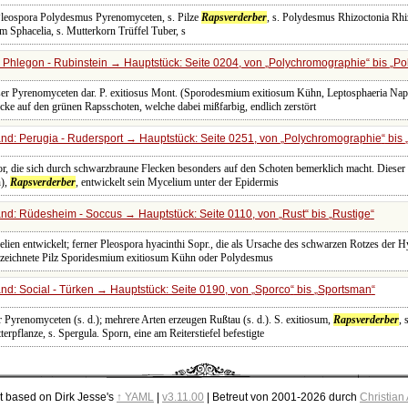
a Pleospora Polydesmus Pyrenomyceten, s. Pilze
Rapsverderber
, s. Polydesmus Rhizoctonia Rh
um Sphacelia, s. Mutterkorn Trüffel Tuber, s
 Phlegon - Rubinstein → Hauptstück: Seite 0204, von
Polychromographie
bis
Po
sser Pyrenomyceten dar. P. exitiosus Mont. (Sporodesmium exitiosum Kühn, Leptosphaeria Nap
cke auf den grünen Rapsschoten, welche dabei mißfarbig, endlich zerstört
nd: Perugia - Rudersport → Hauptstück: Seite 0251, von
Polychromographie
bis
or, die sich durch schwarzbraune Flecken besonders auf den Schoten bemerklich macht. Dieser P
n),
Rapsverderber
, entwickelt sein Mycelium unter der Epidermis
nd: Rüdesheim - Soccus → Hauptstück: Seite 0110, von
Rust
bis
Rustige
lien entwickelt; ferner Pleospora hyacinthi Sopr., die als Ursache des schwarzen Rotzes der 
zeichnete Pilz Sporidesmium exitiosum Kühn oder Polydesmus
d: Social - Türken → Hauptstück: Seite 0190, von
Sporco
bis
Sportsman
r Pyrenomyceten (s. d.); mehrere Arten erzeugen Rußtau (s. d.). S. exitiosum,
Rapsverderber
, 
rpflanze, s. Spergula. Sporn, eine am Reiterstiefel befestigte
t based on Dirk Jesse's
↑ YAML
|
v3.11.00
| Betreut von 2001-2026 durch
Christian