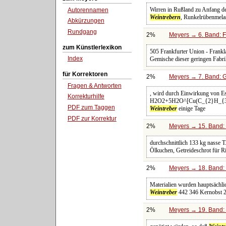
Wirren in Rußland zu Anfang d
Autorennamen
Weintrebern
, Runkelrübenmela
Abkürzungen
Rundgang
2%
Meyers → 6. Band: Fa
zum Künstlerlexikon
505 Frankfurter Union - Frankl
Index
Gemische dieser geringen Fabri
für Korrektoren
2%
Meyers → 7. Band: G
Fragen & Antworten
, wird durch Einwirkung von E
Korrekturhilfe
H2O2+5H2O^[Cu(C_{2}H_{3}O_{
PDF zum Taggen
Weintreber
einige Tage
PDF zur Korrektur
2%
Meyers → 15. Band: 
durchschnittlich 133 kg nasse 
Ölkuchen, Getreideschrot für R
2%
Meyers → 18. Band: 
Materialien wurden hauptsächli
Weintreber
442 346 Kernobst 2
2%
Meyers → 19. Band: 