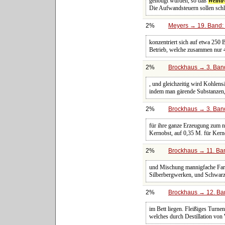
genötigt würden, so daß
Weintr
Die Aufwandsteuern sollen schle
2%
Meyers → 19. Band: 
konzentriert sich auf etwa 250 
Betrieb, welche zusammen nur 
2%
Brockhaus → 3. Band:
, und gleichzeitig wird Kohlens
indem man gärende Substanzen
2%
Brockhaus → 3. Band:
für ihre ganze Erzeugung zum ni
Kernobst, auf 0,35 M. für Kerno
2%
Brockhaus → 11. Ban
und Mischung mannigfache Farbe
Silberbergwerken, und Schwarz
2%
Brockhaus → 12. Ban
im Bett liegen. Fleißiges Turne
welches durch Destillation vo