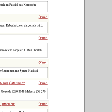
ich im Fuselöl aus Kartoffeln,
Öffnen
ten, Rebenholz etc. dargestellt wird.
Öffnen
eichs dargestellt. Man überläßt
Öffnen
rfüttert man mit Spreu, Häcksel,
hland, Österreich)
Öffnen
94 Getreide 3280 3048 Melasse 253 276
s
Brasilien
Öffnen