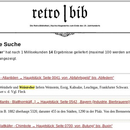
Die Retro-Bibliothek | Nachschlagewerke zum Ende des 19. Jahrhunderts
re Suche
er
hat nach 1 Millisekunden
14
Ergebnisse geliefert (maximal 100 werden an
 angezeigt.
- Atlantiden → Hauptstück: Seite 0041, von
Abfahrtsgeld
bis
Abfedern
. Weinhefe und
Weintreber
liefern Weinstein, Essig, Kalisalze, Leuchtgas, Frankfurter Schwarz
r s. d. Vgl. Fleck
antis - Blatthornkäf[...] → Hauptstück: Seite 0542,
Bayern (Industrie, Bierbrauerei)
in B. 1882 überhaupt 5320, darunter 455 in den Städten, 1290 in der Pfalz. Von den Brennerei
lattkäfer - Chimbote → Hauptstück: Seite 0700, von
Butung
bis
Buxin