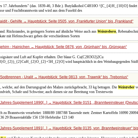
es 17. Jahrhunderts" (das. 1839-46, 3 Bde.). Butylalkohol C4H10O ^[C_{4}H_{10}O] findet s
sse und Fruchtbranntwein und wird aus dem Fuselöl des
idit - Gehilfe → Hauptstück: Seite 0505, von
Frankfurter Union
bis
Frankland
and. Rückstandes, in geringern Sorten auf ähnliche Weise auch aus
Weintrebern
, Rebenabschnit
kate mit Hefenschwarz geben die verschiedenen Sorten
ehirn - Hainichen → Hauptstück: Seite 0876, von
Grünhain
bis
Grünspan
ssigsäure und Luft auf Kupfer erhalten. Der blaue G. Cu(C2H3O2)2Cu
2})_{2}CuH_{2}O_{2}+5H_{2}O] wird hauptsächlich in den Weinbaugegenden Südfrankr
Sodbrennen - Uralit → Hauptstück: Seite 0813, von
Trawnik
bis
Trebonius
T., welche, auf den Darrungsgrad des Malzes zurückgebracht, 33 kg betragen. Die
Weintreber
ve
indvieh, Schafe und Schweine; auch dienen sie zur Bereitung von Tresterwein
Jahres-Supplement 1890[...] → Hauptstück: Seite 0151,
Branntweinsteuer (Deutsc
ch zu Branntwein verarbeitet: 1888/89 1887/88 Tausende metr. Zentner Kartoffeln 16990 200
36 29 Brauereiabfälle 156 159 Hefebrühe 123 140
Jahres-Supplement 1891[...] → Hauptstück: Seite 0135, von
Branntweinsteuer
bi