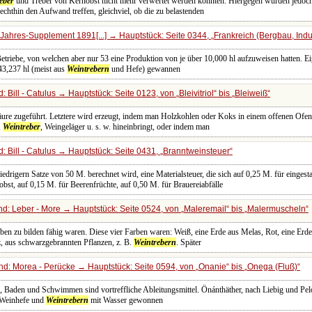
eber
und Treber von Kernobst nicht mehr verwertet werden könnten. Hiergegen wurden jedoch
chthin den Aufwand treffen, gleichviel, ob die zu belastenden
Jahres-Supplement 1891[...] → Hauptstück: Seite 0344,
Frankreich (Bergbau, Indu
Betriebe, von welchen aber nur 53 eine Produktion von je über 10,000 hl aufzuweisen hatten. 
43,237 hl (meist aus
Weintrebern
und Hefe) gewannen
 Bill - Catulus → Hauptstück: Seite 0123, von
Bleivitriol
bis
Bleiweiß
äure zugeführt. Letztere wird erzeugt, indem man Holzkohlen oder Koks in einem offenen Ofen 
,
Weintreber
, Weingeläger u. s. w. hineinbringt, oder indem man
 Bill - Catulus → Hauptstück: Seite 0431,
Branntweinsteuer
edrigern Satze von 50 M. berechnet wird, eine Materialsteuer, die sich auf 0,25 M. für einges
bst, auf 0,15 M. für Beerenfrüchte, auf 0,50 M. für Brauereiabfälle
d: Leber - More → Hauptstück: Seite 0524, von
Maleremail
bis
Malermuscheln
n zu bilden fähig waren. Diese vier Farben waren: Weiß, eine Erde aus Melas, Rot, eine Erde
, aus schwarzgebrannten Pflanzen, z. B.
Weintrebern
. Später
d: Morea - Perücke → Hauptstück: Seite 0594, von
Onanie
bis
Onega (Fluß)
n, Baden und Schwimmen sind vortreffliche Ableitungsmittel. Önánthäther, nach Liebig und Pel
n Weinhefe und
Weintrebern
mit Wasser gewonnen