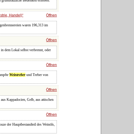
 grundsätzliche Bedenken erhoben.
strie, Handel)
Öffnen
Eigenbrennereien waren 196,313 im
Öffnen
in dem Lokal selbst verbrennt, oder
Öffnen
tampfte
Weintreber
und Treber von
Öffnen
 aus Kappadocien, Gelb, aus attischen
Öffnen
ouze der Hauptbestandteil des Weinöls,