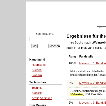
Schnellsuche:
Ergebnisse für Ih
Ihre Suche nach
Weintreb
nach ihrer Relevanz sortiert
Rang
Fundstelle
Hauptmenü
100%
Meyers → 1. Band: A 
Hauptseite
Suchen
Methylchlorür und Alkalisalze
und die Behandlung der Abwässe
Stöbern
Technisches
3%
Meyers → 2. Band: Atl
Technik
. Branntweinbrennereien gab es 
Statistik
Weintreber
, 1251 Kartoffeln,
richtig Verlinken
2%
Meyers → 3. Band: B
zum Meyers