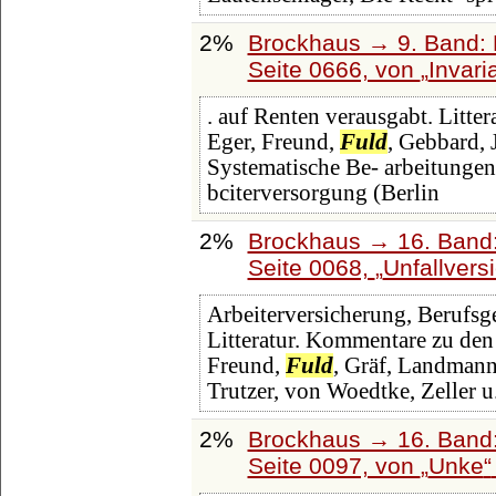
2%
Brockhaus → 9. Band: 
Seite 0666, von
Invari
. auf Renten verausgabt. Litt
Eger, Freund,
Fuld
, Gebbard, 
Systematische Be- arbeitungen:
bciterversorgung (Berlin
2%
Brockhaus → 16. Band:
Seite 0068,
Unfallvers
Arbeiterversicherung, Berufsg
Litteratur. Kommentare zu den
Freund,
Fuld
, Gräf, Landman
Trutzer, von Woedtke, Zeller u
2%
Brockhaus → 16. Band:
Seite 0097, von
Unke