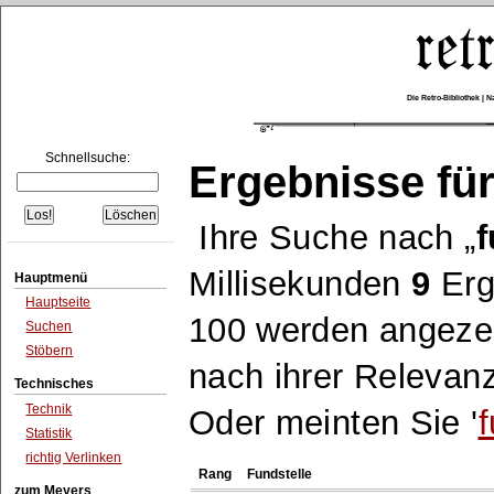
Die Retro-Bibliothek |
Schnellsuche:
Ergebnisse für
Ihre Suche nach
f
Millisekunden
9
Erg
Hauptmenü
Hauptseite
100 werden angezei
Suchen
Stöbern
nach ihrer Relevanz
Technisches
Technik
Oder meinten Sie '
f
Statistik
richtig Verlinken
Rang
Fundstelle
zum Meyers