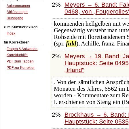
2%
Meyers → 6. Band: Faid
Autorennamen
0468, von
Fougerolles
Abkürzungen
Rundgang
kommenden hellgelben mit we
zum Künstlerlexikon
Gegenwärtig versteht man unte
Index
Rohseide mit florettseidenem 
für Korrektoren
(spr.
fuld
), Achille, franz. Fin
Fragen & Antworten
2%
Meyers → 19. Band: Ja
Korrekturhilfe
PDF zum Taggen
Hauptstück: Seite 049
PDF zur Korrektur
Irland
. Von den sämtlichen Ansprüch
Monaten des Jahres, 6562 im 
worden.- Kommentare zum Reic
I. erschienen von Stenglein (B
2%
Brockhaus → 6. Band: 
Hauptstück: Seite 053