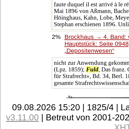
faute duquel il est arrivé à le
Mai 1896 von Aßmann, Bach
Höinghaus, Kahn, Lobe, Meyer,
Stephan erschienen 1896. Unli
2%
Brockhaus → 4. Band: 
Hauptstück: Seite 094
Depositenwesen
nicht zur Anwendung gekommen
(Lpz. 1859);
Fuld
, Das franz.
für Strafrecht», Bd. 34, Berl. 1
gesamte Strafrechtswissenschaf
09.08.2026 15:20 | 1825/4 | L
v3.11.00
| Betreut von 2001-20
XH