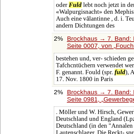
oder
Fuld
lebt noch jetzt in d
«Walpurgisnacht» den Mephist
Auch eine vâlantinne , d. i. T
andern Dichtungen des
2%
Brockhaus → 7. Band: F
Seite 0007, von
Fouche
bestehen und, ver- schieden ge
Tafchcntüchern verwendet werd
F. genannt. Fould (spr.
fuld
), 
17. Nov. 1800 in Paris
2%
Brockhaus → 7. Band: F
Seite 0981,
Gewerbeg
. Möller und W. Hirsch, Gewer
Deutschland und England (Lp
Deutschland (in den "Annalen
Lautenschlager, Die Reckt- s