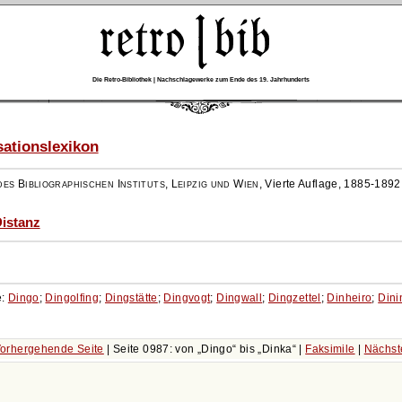
Die Retro-Bibliothek | Nachschlagewerke zum Ende des 19. Jahrhunderts
ationslexikon
es Bibliographischen Instituts, Leipzig und Wien
,
Vierte Auflage, 1885-1892
Distanz
e:
Dingo
;
Dingolfing
;
Dingstätte
;
Dingvogt
;
Dingwall
;
Dingzettel
;
Dinheiro
;
Din
orhergehende Seite
| Seite 0987: von
Dingo
bis
Dinka
|
Faksimile
|
Nächst