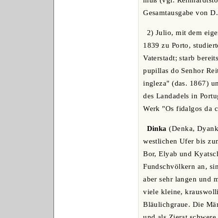
muß (vgl. Reinhardtstö
Gesamtausgabe von D.'
2) Julio, mit dem eig
1839 zu Porto, studiert
Vaterstadt; starb bere
pupillas do Senhor Reit
ingleza" (das. 1867) u
des Landadels in Port
Werk "Os fidalgos da c
Dinka
(Denka, Dyanke
westlichen Ufer bis zu
Bor, Elyab und Kyatsch
Fundschvölkern an, sin
aber sehr langen und m
viele kleine, krauswoll
Bläulichgraue. Die Mä
und als Zierat schwere