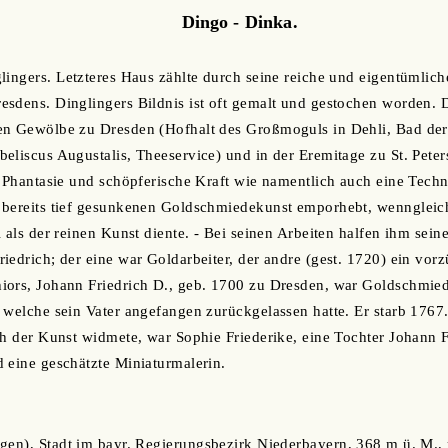
Dingo - Dinka.
lingers. Letzteres Haus zählte durch seine reiche und eigentümlic
esdens. Dinglingers Bildnis ist oft gemalt und gestochen worden.
en Gewölbe zu Dresden (Hofhalt des Großmoguls in Dehli, Bad der
eliscus Augustalis, Theeservice) und in der Eremitage zu St. Peter
e Phantasie und schöpferische Kraft wie namentlich auch eine Tech
 bereits tief gesunkenen Goldschmiedekunst emporhebt, wenngleic
i als der reinen Kunst diente. - Bei seinen Arbeiten halfen ihm sei
iedrich; der eine war Goldarbeiter, der andre (gest. 1720) ein vor
iors, Johann Friedrich D., geb. 1700 zu Dresden, war Goldschmied
 welche sein Vater angefangen zurückgelassen hatte. Er starb 1767.
ch der Kunst widmete, war Sophie Friederike, eine Tochter Johann Fr
 eine geschätzte Miniaturmalerin.
gen), Stadt im bayr. Regierungsbezirk Niederbayern, 368 m ü. M., r