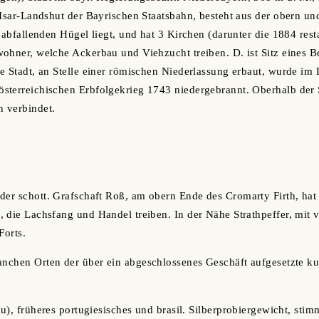
 Isar-Landshut der Bayrischen Staatsbahn, besteht aus der obern un
 abfallenden Hügel liegt, und hat 3 Kirchen (darunter die 1884 rest
ohner, welche Ackerbau und Viehzucht treiben. D. ist Sitz eines B
e Stadt, an Stelle einer römischen Niederlassung erbaut, wurde im
sterreichischen Erbfolgekrieg 1743 niedergebrannt. Oberhalb der 
 verbindet.
 der schott. Grafschaft Roß, am obern Ende des Cromarty Firth, hat
 die Lachsfang und Handel treiben. In der Nähe Strathpeffer, mit v
Forts.
anchen Orten der über ein abgeschlossenes Geschäft aufgesetzte ku
iru), früheres portugiesisches und brasil. Silberprobiergewicht, sti