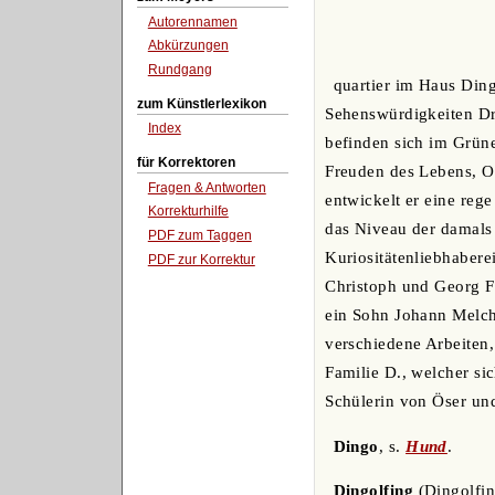
Autorennamen
Abkürzungen
Rundgang
quartier im Haus Ding
zum Künstlerlexikon
Sehenswürdigkeiten Dr
Index
befinden sich im Grün
für Korrektoren
Freuden des Lebens, Ob
Fragen & Antworten
entwickelt er eine reg
Korrekturhilfe
das Niveau der damals
PDF zum Taggen
Kuriositätenliebhabere
PDF zur Korrektur
Christoph und Georg Fr
ein Sohn Johann Melch
verschiedene Arbeiten,
Familie D., welcher si
Schülerin von Öser und
Dingo
, s.
Hund
.
Dingolfing
(Dingolfin