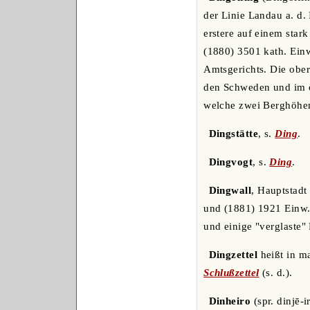
der Linie Landau a. d.
erstere auf einem stark
(1880) 3501 kath. Einw
Amtsgerichts. Die ober
den Schweden und im ö
welche zwei Berghöhen
Dingstätte
, s.
Ding
.
Dingvogt
, s.
Ding
.
Dingwall
, Hauptstadt
und (1881) 1921 Einw.,
und einige "verglaste" 
Dingzettel
heißt in m
Schlußzettel
(s. d.).
Dinheiro
(spr. dinjē-