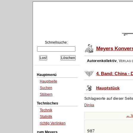
Schnellsuche:
Meyers Konvers
Autorenkollektiv
,
Verlag d
4. Band: China - 
Hauptmenü
Hauptseite
Hauptstück
Suchen
Stöbern
Schlagworte auf dieser Seit
Technisches
Dinka
Technik
← V
Statistik
richtig Verlinken
987
zum Meyers