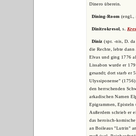
Dinero überein.
Dining-Room
(engl.,
Dinitrokresol
, s.
Kres
Diniz
(spr. -nis, D. d
die Rechte, lebte dann
Elvas und ging 1776 al
Lissabon wurde er 179
gesandt; dort starb er
Ulyssiponense" (1756),
den herrschenden Schw
arkadischen Namen Elp
Epigrammen, Episteln 
Außerdem schrieb er e
das heroisch-komische 
an Boileaus "Lutrin" a