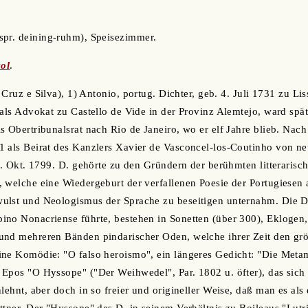
 spr. deining-ruhm), Speisezimmer.
ol
.
a Cruz e Silva), 1) Antonio, portug. Dichter, geb. 4. Juli 1731 zu Li
 als Advokat zu Castello de Vide in der Provinz Alemtejo, ward spä
s Obertribunalsrat nach Rio de Janeiro, wo er elf Jahre blieb. Nac
1 als Beirat des Kanzlers Xavier de Vasconcel-los-Coutinho von n
 5. Okt. 1799. D. gehörte zu den Gründern der berühmten litterarisc
 welche eine Wiedergeburt der verfallenen Poesie der Portugiesen 
ulst und Neologismus der Sprache zu beseitigen unternahm. Die D
ino Nonacriense führte, bestehen in Sonetten (über 300), Eklogen
und mehreren Bänden pindarischer Oden, welche ihrer Zeit den grö
ine Komödie: "O falso heroismo", ein längeres Gedicht: "Die Meta
Epos "O Hyssope" ("Der Weihwedel", Par. 1802 u. öfter), das sich
nlehnt, aber doch in so freier und origineller Weise, daß man es al