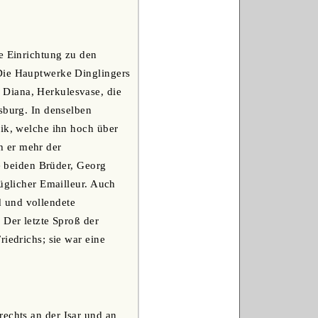
he Einrichtung zu den
 Die Hauptwerke Dinglingers
 Diana, Herkulesvase, die
sburg. In denselben
nik, welche ihn hoch über
h er mehr der
ne beiden Brüder, Georg
züglicher Emailleur. Auch
 und vollendete
 Der letzte Sproß der
iedrichs; sie war eine
echts an der Isar und an