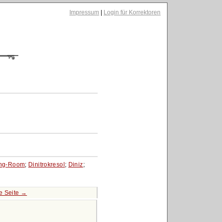
Impressum
|
Login für Korrektoren
ing-Room
;
Dinitrokresol
;
Diniz
;
e Seite →