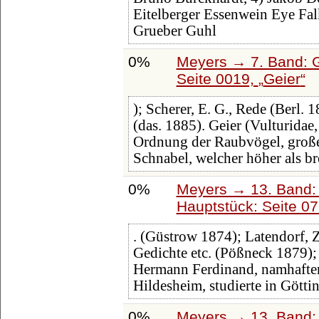
Eitelberger Essenwein Eye Fal
Grueber Guhl
0%
Meyers → 7. Band: G
Seite 0019,
Geier
); Scherer, E. G., Rede (Berl. 
(das. 1885). Geier (Vulturidae,
Ordnung der Raubvögel, große
Schnabel, welcher höher als br
0%
Meyers → 13. Band: 
Hauptstück: Seite 0
. (Güstrow 1874); Latendorf, Z
Gedichte etc. (Pößneck 1879)
Hermann Ferdinand, namhafter 
Hildesheim, studierte in Götti
0%
Meyers → 13. Band: 