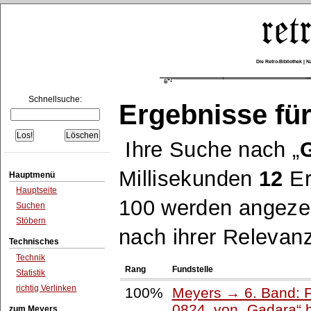
Die Retro-Bibliothek |
Schnellsuche:
Ergebnisse für
Ihre Suche nach
Millisekunden
12
Er
Hauptmenü
Hauptseite
100 werden angezei
Suchen
Stöbern
nach ihrer Relevanz
Technisches
Technik
Rang
Fundstelle
Statistik
richtig Verlinken
100%
Meyers → 6. Band: Fa
0824, von
Gadara
b
zum Meyers