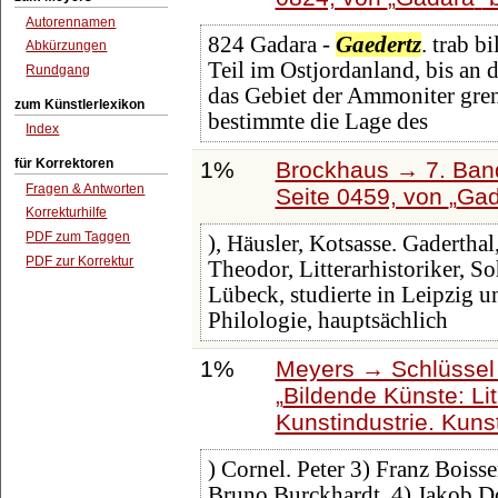
Autorennamen
824 Gadara -
Gaedertz
. trab b
Abkürzungen
Teil im Ostjordanland, bis an
Rundgang
das Gebiet der Ammoniter gren
zum Künstlerlexikon
bestimmte die Lage des
Index
für Korrektoren
1%
Brockhaus → 7. Band
Fragen & Antworten
Seite 0459, von
Gad
Korrekturhilfe
PDF zum Taggen
), Häusler, Kotsasse. Gaderthal
PDF zur Korrektur
Theodor, Litterarhistoriker, S
Lübeck, studierte in Leipzig 
Philologie, hauptsächlich
1%
Meyers → Schlüssel 
Bildende Künste: Li
Kunstindustrie. Kunst
) Cornel. Peter 3) Franz Boiss
Bruno Burckhardt, 4) Jakob D