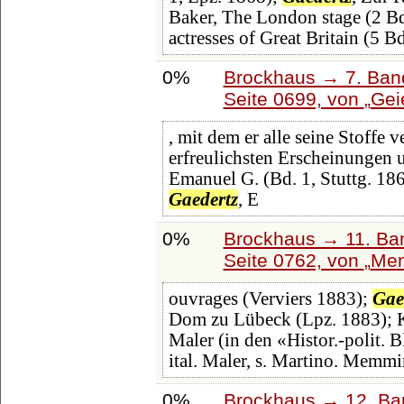
Baker, The London stage (2 B
actresses of Great Britain (5 
0%
Brockhaus → 7. Band
Seite 0699, von
Gei
, mit dem er alle seine Stoffe v
erfreulichsten Erscheinungen 
Emanuel G. (Bd. 1, Stuttg. 186
Gaedertz
, E
0%
Brockhaus → 11. Ban
Seite 0762, von
Mem
ouvrages (Verviers 1883);
Gae
Dom zu Lübeck (Lpz. 1883); K
Maler (in den «Histor.-polit.
ital. Maler, s. Martino. Memmi
0%
Brockhaus → 12. Ba