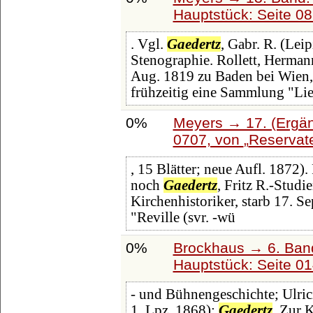
Hauptstück: Seite 0
. Vgl.
Gaedertz
, Gabr. R. (Lei
Stenographie. Rollett, Hermann
Aug. 1819 zu Baden bei Wien, s
frühzeitig eine Sammlung "Li
0%
Meyers → 17. (Ergän
0707, von
Reservat
, 15 Blätter; neue Aufl. 1872). 
noch
Gaedertz
, Fritz R.-Stud
Kirchenhistoriker, starb 17. S
"Reville (svr. -wü
0%
Brockhaus → 6. Ban
Hauptstück: Seite 0
- und Bühnengeschichte; Ulrici
1, Lpz. 1868);
Gaedertz
, Zur 