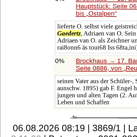
Hauptstück: Seite 0
bis
Ostalpen
lieferte O. selbst viele geistrei
Gaedertz
, Adriaen van O. Sei
Adriaen van O. als Zeichner 
rai8onn6 äs tout68 Iss 68ta,in
0%
Brockhaus → 17. Ba
Seite 0886, von
Reu
seinen Vater aus der Schüler-, 
aunschw. 1895) gab F. Engel he
jungen und alten Tagen (2. Auf
Leben und Schaffen
06.08.2026 08:19 | 3869/1 | L