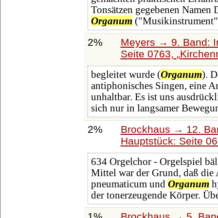
Tonsätzen gegebenen Namen 
Organum
("Musikinstrument"
2%
Meyers → 9. Band: I
Seite 0763,
Kirchen
begleitet wurde (
Organum
). 
antiphonisches Singen, eine Ar
unhaltbar. Es ist uns ausdrück
sich nur in langsamer Bewegun
2%
Brockhaus → 12. Ba
Hauptstück: Seite 0
634 Orgelchor - Orgelspiel b
Mittel war der Grund, daß die
pneumaticum und
Organum
hy
der tonerzeugende Körper. Übe
1%
Brockhaus → 5. Band: