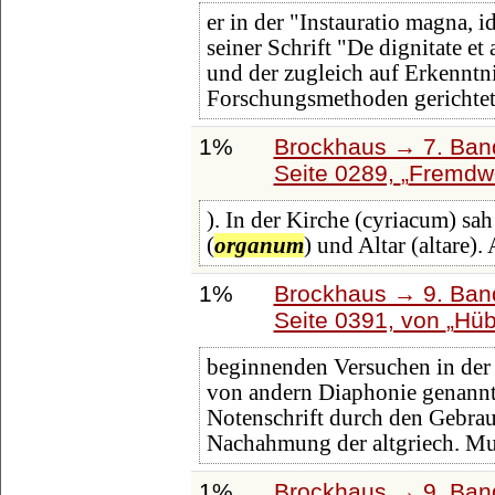
er in der "Instauratio magna, 
seiner Schrift "De dignitate et
und der zugleich auf Erkenntn
Forschungsmethoden gerichtet
1%
Brockhaus → 7. Band
Seite 0289,
Fremdwö
). In der Kirche (cyriacum) sa
(
organum
) und Altar (altare)
1%
Brockhaus → 9. Band
Seite 0391, von
Hü
beginnenden Versuchen in de
von andern Diaphonie genannt).
Notenschrift durch den Gebrauc
Nachahmung der altgriech. M
1%
Brockhaus → 9. Band