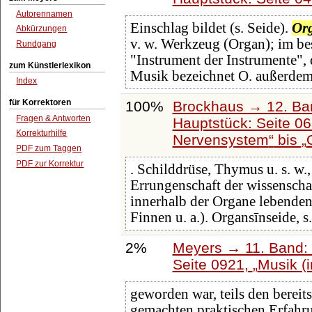
Autorennamen
Einschlag bildet (s. Seide).
Or
Abkürzungen
v. w. Werkzeug (Organ); im b
Rundgang
"Instrument der Instrumente", d
zum Künstlerlexikon
Musik bezeichnet O. außerde
Index
für Korrektoren
100%
Brockhaus → 12. Ba
Fragen & Antworten
Hauptstück: Seite 0
Korrekturhilfe
Nervensystem
bis
PDF zum Taggen
PDF zur Korrektur
. Schilddrüse, Thymus u. s. w.
Errungenschaft der wissenschaf
innerhalb der Organe lebenden 
Finnen u. a.). Organsīnseide, s
2%
Meyers → 11. Band: 
Seite 0921,
Musik (i
geworden war, teils den berei
gemachten praktischen Erfahr