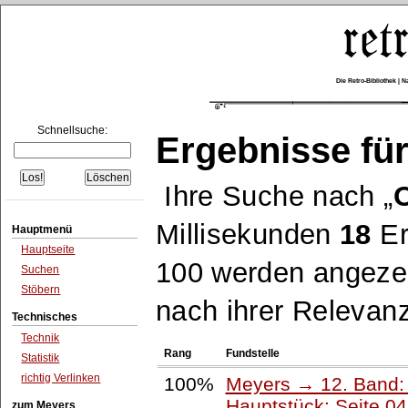
Die Retro-Bibliothek |
Schnellsuche:
Ergebnisse für
Ihre Suche nach
Millisekunden
18
Er
Hauptmenü
Hauptseite
100 werden angezei
Suchen
Stöbern
nach ihrer Relevanz
Technisches
Technik
Rang
Fundstelle
Statistik
richtig Verlinken
100%
Meyers → 12. Band:
Hauptstück: Seite 0
zum Meyers