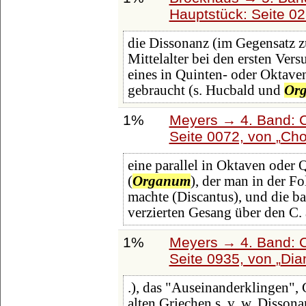
Hauptstück: Seite 0
die Dissonanz (im Gegensatz 
Mittelalter bei den ersten Ve
eines in Quinten- oder Oktave
gebraucht (s. Hucbald und
Or
1%
Meyers → 4. Band: C
Seite 0072, von
Cho
eine parallel in Oktaven oder
(
Organum
), der man in der 
machte (Discantus), und die ba
verzierten Gesang über den C. 
1%
Meyers → 4. Band: C
Seite 0935, von
Dia
.), das "Auseinanderklingen",
alten Griechen s. v. w. Dissonan