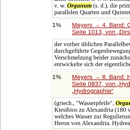
v. w.
Organum
(s. d.), die pri
parallelen Quarten und Quinte
1%
Meyers → 4. Band: C
Seite 1013, von
Dirs
der vorher üblichen Parallel
durchgeführte Gegenbewegung 
Verschmelzung beider zunächs
entwickelte sich der eigentlic
1%
Meyers → 8. Band: Ha
Seite 0837, von
Hyd
Hydrographie
(griech., "Wasserpfeife",
Orga
Ktesibios zu Alexandria (180 v.
welches Wasser zur Regulierun
Heron von Alexandria. Hydrea