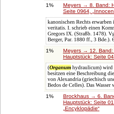
1%
Meyers → 8. Band: Ha
Seite 0964,
Innocenz
kanonischen Rechts erwarben 
veritatis. I. schrieb einen Ko
Gregors IX. (Straßb. 1478). Vg
Berger, Par. 1880 ff., 3 Bde.). 6
1%
Meyers → 12. Band:
Hauptstück: Seite 0
(
Organum
hydraulicum) wird K
besitzen eine Beschreibung di
von Alexandria (griechisch un
Bedos de Celles). Das Wasser 
1%
Brockhaus → 6. Ban
Hauptstück: Seite 0
Encyklopädie