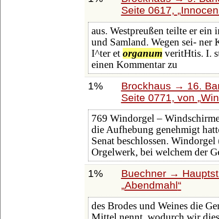
Seite 0617,
Innocen
aus. Westpreußen teilte er ei
und Samland. Wegen sei- ner K
I^ter et
organum
veritHtis. I. 
einen Kommentar zu
1%
Brockhaus → 16. Ban
Seite 0771, von
Win
769 Windorgel – Windschirme
die Aufhebung genehmigt hatt
Senat beschlossen. Windorgel 
Orgelwerk, bei welchem der G
1%
Buechner → Hauptstü
Abendmahl
des Brodes und Weines die Gem
Mittel nennt, wodurch wir dies