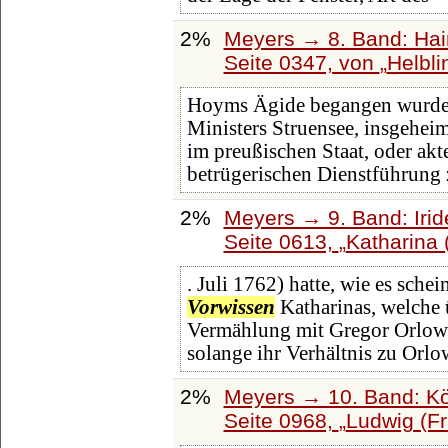
2%
Meyers → 8. Band: Hainl
Seite 0347, von
Helbli
Hoyms Ägide begangen wurden
Ministers Struensee, insgehei
im preußischen Staat, oder ak
betrügerischen Dienstführung 
2%
Meyers → 9. Band: Iri
Seite 0613,
Katharina (
. Juli 1762) hatte, wie es sch
Vorwissen
Katharinas, welche ü
Vermählung mit Gregor Orlow d
solange ihr Verhältnis zu Orlo
2%
Meyers → 10. Band: Kö
Seite 0968,
Ludwig (Fra