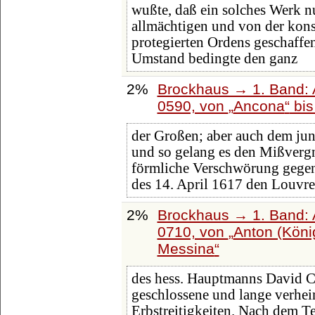
wußte, daß ein solches Werk n
allmächtigen und von der kons
protegierten Ordens geschaffen
Umstand bedingte den ganz
2%
Brockhaus → 1. Band: A
0590, von
Ancona
bi
der Großen; aber auch dem jun
und so gelang es den Mißverg
förmliche Verschwörung gegen
des 14. April 1617 den Louvre 
2%
Brockhaus → 1. Band: A
0710, von
Anton (Köni
Messina
des hess. Hauptmanns David C
geschlossene und lange verhei
Erbstreitigkeiten. Nach dem T