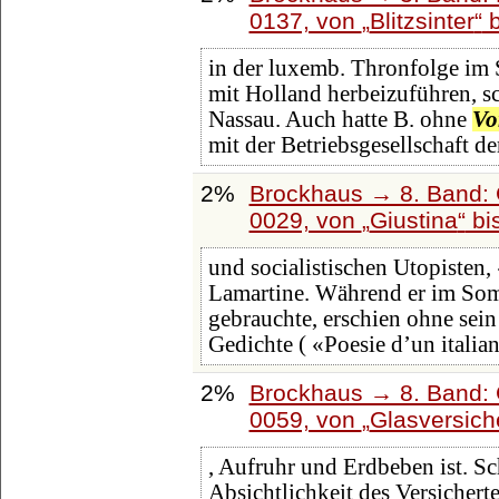
0137, von
Blitzsinter
b
in der luxemb. Thronfolge im 
mit Holland herbeizuführen, s
Nassau. Auch hatte B. ohne
Vo
mit der Betriebsgesellschaft de
2%
Brockhaus → 8. Band: G
0029, von
Giustina
bi
und socialistischen Utopisten,
Lamartine. Während er im So
gebrauchte, erschien ohne sei
Gedichte ( «Poesie d’un italia
2%
Brockhaus → 8. Band: G
0059, von
Glasversich
, Aufruhr und Erdbeben ist. Sc
Absichtlichkeit des Versichert