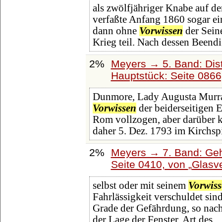
als zwölfjähriger Knabe auf d
verfaßte Anfang 1860 sogar ei
dann ohne
Vorwissen
der Sein
Krieg teil. Nach dessen Beendi
2%
Meyers → 5. Band: Dist
Hauptstück: Seite 086
Dunmore, Lady Augusta Murray
Vorwissen
der beiderseitigen 
Rom vollzogen, aber darüber k
daher 5. Dez. 1793 im Kirchsp
2%
Meyers → 7. Band: Geh
Seite 0410, von
Glasv
selbst oder mit seinem
Vorwis
Fahrlässigkeit verschuldet sin
Grade der Gefährdung, so nach 
der Lage der Fenster, Art des