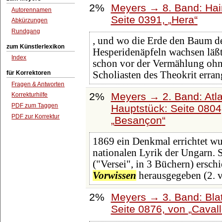
2%
Meyers → 8. Band: Hainl
Autorennamen
Seite 0391,
Hera
Abkürzungen
Rundgang
, und wo die Erde den Baum d
zum Künstlerlexikon
Hesperidenäpfeln wachsen lä
Index
schon vor der Vermählung oh
für Korrektoren
Scholiasten des Theokrit errang
Fragen & Antworten
2%
Meyers → 2. Band: Atlan
Korrekturhilfe
PDF zum Taggen
Hauptstück: Seite 080
PDF zur Korrektur
Besançon
1869 ein Denkmal errichtet wu
nationalen Lyrik der Ungarn. 
("Versei", in 3 Büchern) ersc
Vorwissen
herausgegeben (2. 
2%
Meyers → 3. Band: Blat
Seite 0876, von
Cavall