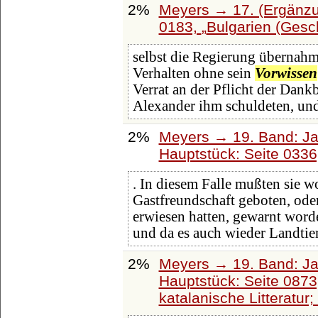
2%
Meyers → 17. (Ergänzu
0183,
Bulgarien (Gesch
selbst die Regierung übernahm,
Verhalten ohne sein
Vorwissen
Verrat an der Pflicht der Dank
Alexander ihm schuldeten, und
2%
Meyers → 19. Band: Ja
Hauptstück: Seite 033
. In diesem Falle mußten sie w
Gastfreundschaft geboten, ode
erwiesen hatten, gewarnt worde
und da es auch wieder Landtie
2%
Meyers → 19. Band: Ja
Hauptstück: Seite 087
katalanische Litteratur; 