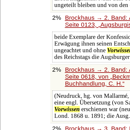
ungeteilt bleiben und von den
2%
Brockhaus → 2. Band: A
Seite 0123,
Augsburgi
beide Exemplare der Konfessio
Erwägung ihnen seinen Entschl
ungeachtet und ohne
Vorwisse
des Reichstags die Augsburge
2%
Brockhaus → 2. Band: A
Seite 0618, von
Beck
Buchhandlung, C. H.
(Neudruck, hg. von Mallarmé, 
eine engl. Übersetzung (von S
Vorwissen
erschienen war (neu
Lond. 1868 u. 1891; die Ausg
2%
Brockhaus → 3. Band: B