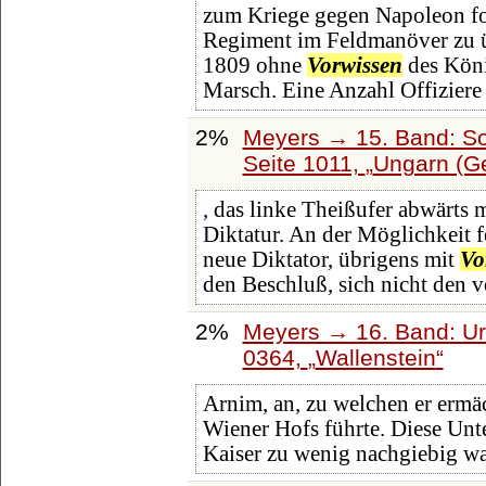
zum Kriege gegen Napoleon fo
Regiment im Feldmanöver zu üb
1809 ohne
Vorwissen
des Köni
Marsch. Eine Anzahl Offizier
2%
Meyers → 15. Band: So
Seite 1011,
Ungarn (G
, das linke Theißufer abwärts 
Diktatur. An der Möglichkeit f
neue Diktator, übrigens mit
Vo
den Beschluß, sich nicht den 
2%
Meyers → 16. Band: Ura
0364,
Wallenstein
Arnim, an, zu welchen er ermä
Wiener Hofs führte. Diese Unt
Kaiser zu wenig nachgiebig wa