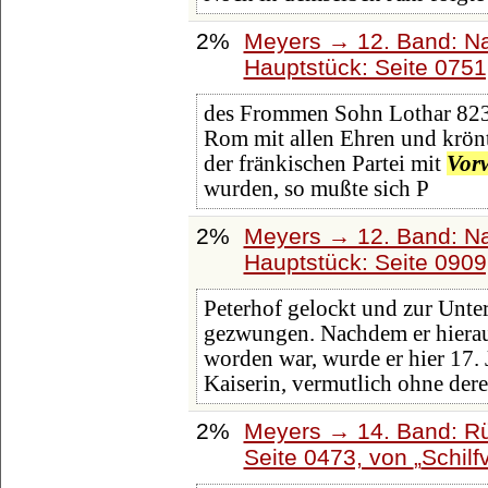
2%
Meyers → 12. Band: N
Hauptstück: Seite 075
des Frommen Sohn Lothar 823 
Rom mit allen Ehren und krönt
der fränkischen Partei mit
Vor
wurden, so mußte sich P
2%
Meyers → 12. Band: N
Hauptstück: Seite 090
Peterhof gelockt und zur Unt
gezwungen. Nachdem er hiera
worden war, wurde er hier 17. 
Kaiserin, vermutlich ohne der
2%
Meyers → 14. Band: Rü
Seite 0473, von
Schilf