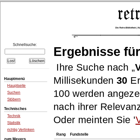
Die Retro-Bibliothek |
Schnellsuche:
Ergebnisse für
Ihre Suche nach
Millisekunden
30
Er
Hauptmenü
Hauptseite
100 werden angezei
Suchen
Stöbern
nach ihrer Relevanz
Technisches
Technik
Oder meinten Sie '
Statistik
richtig Verlinken
Rang
Fundstelle
zum Meyers