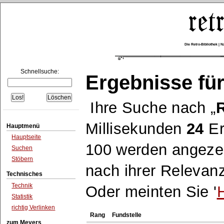
Die Retro-Bibliothek |
Schnellsuche:
Ergebnisse für
Ihre Suche nach
R
Millisekunden
24
Er
Hauptmenü
Hauptseite
100 werden angezei
Suchen
Stöbern
nach ihrer Relevanz
Technisches
Technik
Oder meinten Sie '
H
Statistik
richtig Verlinken
Rang
Fundstelle
zum Meyers