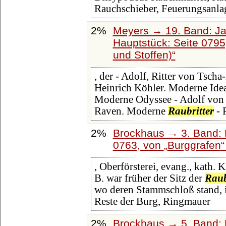
Rauchschieber, Feuerungsanlag
2%
Meyers → 19. Band: Ja
Hauptstück: Seite 079
und Stoffen)
, der - Adolf, Ritter von Tsc
Heinrich Köhler. Moderne Idea
Moderne Odyssee - Adolf von 
Raven. Moderne
Raubritter
- 
2%
Brockhaus → 3. Band: B
0763, von
Burggrafen
, Oberförsterei, evang., kath.
B. war früher der Sitz der
Raub
wo deren Stammschloß stand, i
Reste der Burg, Ringmauer
2%
Brockhaus → 5. Band: D