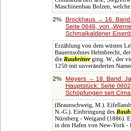
Maschinenbau Bolzen, welche
2%
Brockhaus → 16. Band:
Seite 0646, von
Werner
Schmalkaldener Eisen
Erzählung von dem wüsten Leb
Bauernsohnes Helmbrecht, der 
die
Raubritter
ging. W., der vi
1250 mit unveränderten Name
2%
Meyers → 18. Band: Ja
Hauptstück: Seite 060
Schöpfungen seit Cima
(Braunschweig, M.). Eifelland
N.-G.). Einbringung des
Raubr
Nürnberg - Weigand (1886). E
in den Hafen von New-York - 