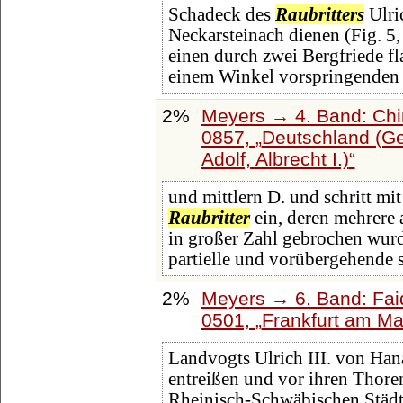
Schadeck des
Raubritters
Ulri
Neckarsteinach dienen (Fig. 5
einen durch zwei Bergfriede fl
einem Winkel vorspringenden M
2%
Meyers → 4. Band: Chin
0857,
Deutschland (Ge
Adolf, Albrecht I.)
und mittlern D. und schritt mi
Raubritter
ein, deren mehrere
in großer Zahl gebrochen wurd
partielle und vorübergehende s
2%
Meyers → 6. Band: Faid
0501,
Frankfurt am Ma
Landvogts Ulrich III. von Han
entreißen und vor ihren Thoren
Rheinisch-Schwäbischen Städte