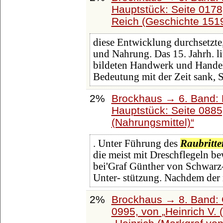
Hauptstück: Seite 017
Reich (Geschichte 151
diese Entwicklung durchsetzte,
und Nahrung. Das 15. Jahrh. li
bildeten Handwerk und Handel 
Bedeutung mit der Zeit sank, S
2%
Brockhaus → 6. Band: 
Hauptstück: Seite 088
(Nahrungsmittel)
. Unter Führung des
Raubritte
die meist mit Dreschflegeln b
bei'Graf Günther von Schwarz-
Unter- stützung. Nachdem der
2%
Brockhaus → 8. Band: G
0995, von
Heinrich V. 