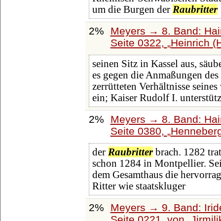
um die Burgen der
Raubritter
2%
Meyers → 8. Band: Hainl
Seite 0322,
Heinrich (H
seinen Sitz in Kassel aus, säu
es gegen die Anmaßungen des 
zerrütteten Verhältnisse seines 
ein; Kaiser Rudolf I. unterstütz
2%
Meyers → 8. Band: Hainl
Seite 0380,
Henneber
der
Raubritter
brach. 1282 trat
schon 1284 in Montpellier. Se
dem Gesamthaus die hervorrage
Ritter wie staatskluger
2%
Meyers → 9. Band: Iri
Seite 0221, von
Jirmili