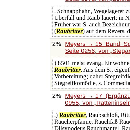
. Schnapphahn, Wegelagerer zu
Überfall und Raub lauert; in N
Früher war S. auch Bezeichnun
(
Raubritter
) auf dem Revers, d
2%
Meyers → 15. Band: So
Seite 0256, von
Stega
) 8501 meist evang. Einwohner. 
Raubritter
. Aus dem S., eigent
Vorbereitung; daher Stegreifdic
Stegreifkomödie, s. Commedi
2%
Meyers → 17. (Ergänzu
0955, von
Ratteninsel
.)
Raubritter
, Raubschloß, Rit
Räucherpfanne, Rauchfaß Räuc
Dllsypodeus Rauchmantel, Ra