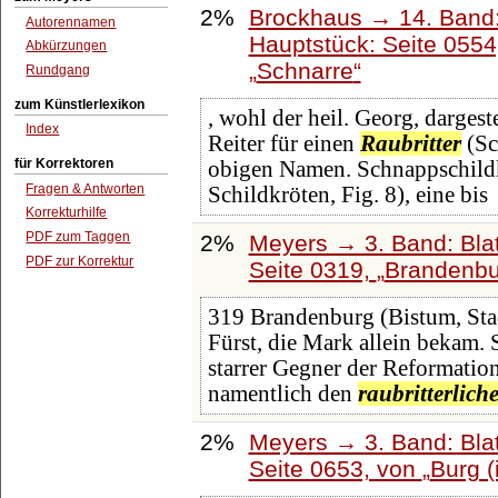
2%
Brockhaus → 14. Band
Autorennamen
Hauptstück: Seite 055
Abkürzungen
Schnarre
Rundgang
zum Künstlerlexikon
, wohl der heil. Georg, darges
Index
Reiter für einen
Raubritter
(Sc
für Korrektoren
obigen Namen. Schnappschildkr
Fragen & Antworten
Schildkröten, Fig. 8), eine bis
Korrekturhilfe
PDF zum Taggen
2%
Meyers → 3. Band: Blat
PDF zur Korrektur
Seite 0319,
Brandenbur
319 Brandenburg (Bistum, Stad
Fürst, die Mark allein bekam.
starrer Gegner der Reformation
namentlich den
raubritterlich
2%
Meyers → 3. Band: Blat
Seite 0653, von
Burg 