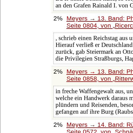
an den Grafen Rainald I. von 
2%
Meyers → 13. Band: Ph
Seite 0804, von
Ricerc
, schrieb einen Reichstag aus 
Hierauf verließ er Deutschland
zurück, gab Steiermark an Ot
die Privilegien Straßburgs, H
2%
Meyers → 13. Band: Ph
Seite 0858, von
Ritte
in freche Waffengewalt aus, und
welche ein Handwerk daraus ma
plündern und Reisenden, beson
gefangen auf ihre Burg (Raubs
2%
Meyers → 14. Band: Rü
Seite 0572, von
Schnä