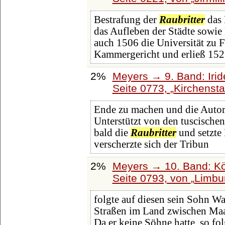
Bestrafung der
Raubritter
das 
das Aufleben der Städte sowie
auch 1506 die Universität zu Fr
Kammergericht und erließ 15
2%
Meyers → 9. Band: Iri
Seite 0773,
Kirchensta
Ende zu machen und die Autorit
Unterstützt von den tuscische
bald die
Raubritter
und setzte 
verscherzte sich der Tribun
2%
Meyers → 10. Band: Kö
Seite 0793, von
Limbu
folgte auf diesen sein Sohn Wa
Straßen im Land zwischen Ma
Da er keine Söhne hatte, so fo