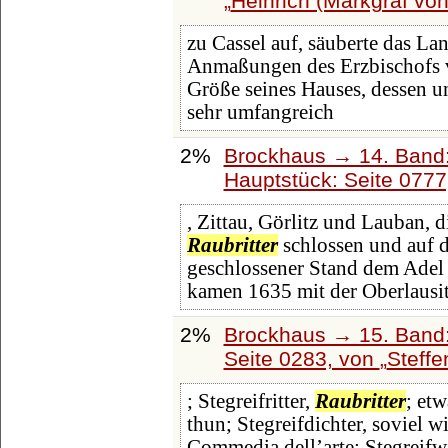
Heinrich (Markgraf vo
zu Cassel auf, säuberte das L
Anmaßungen des Erzbischofs v
Größe seines Hauses, dessen u
sehr umfangreich
2%
Brockhaus → 14. Band
Hauptstück: Seite 077
, Zittau, Görlitz und Lauban, 
Raubritter
schlossen und auf d
geschlossener Stand dem Adel 
kamen 1635 mit der Oberlausi
2%
Brockhaus → 15. Band:
Seite 0283, von
Steffe
; Stegreifritter,
Raubritter
; et
thun; Stegreifdichter, soviel w
Commedia dell’arte; Stegreifw