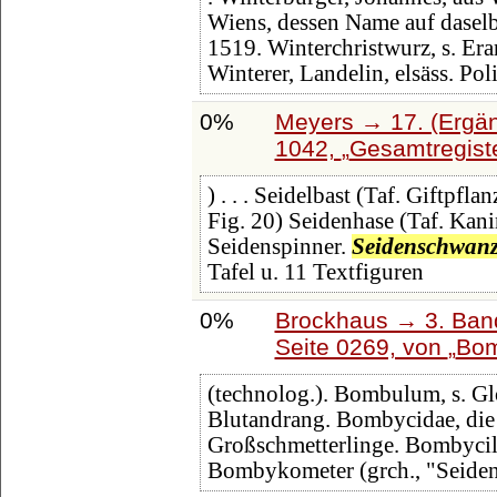
Wiens, dessen Name auf daselb
1519. Winterchristwurz, s. Era
Winterer, Landelin, elsäss. Poli
0%
Meyers → 17. (Ergän
1042,
Gesamtregiste
) . . . Seidelbast (Taf. Giftpfl
Fig. 20) Seidenhase (Taf. Kanin
Seidenspinner.
Seidenschwan
Tafel u. 11 Textfiguren
0%
Brockhaus → 3. Band:
Seite 0269, von
Bo
(technolog.). Bombulum, s. Gl
Blutandrang. Bombycidae, die S
Großschmetterlinge. Bombycill
Bombykometer (grch., "Seiden