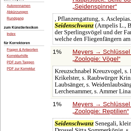
Seidenspinner
Autorennamen
Abkürzungen
, Pflanzengattung, s. Asclepias
Rundgang
Seidenschwanz
(Ampelis L., B
zum Künstlerlexikon
der Sperlingsvögel und der Fa
Index
welche den Fliegenfängern am 
für Korrektoren
Fragen & Antworten
1%
Meyers → Schlüssel 
Korrekturhilfe
Zoologie: Vögel
PDF zum Taggen
PDF zur Korrektur
Kreuzschnabel Kreuzvogel, s.
Krikelster, s. Raubwürger Krin
Laubsänger, s. Weidenlaubsän
Lerchenammer, s. Ammer Linar
1%
Meyers → Schlüssel 
Zoologie: Reptilien
Seidenschwanz
Senegali, klein
Drossel Sitta Sommerkönig, s.