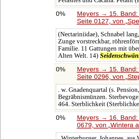
Petasites und Cacalia. Petalīt (
0%
Meyers → 15. Band: 
Seite 0127, von
Spe
(Nectariniidae), Schnabel lang,
Zunge vorstreckbar, röhrenför
Familie. 11 Gattungen mit übe
Alten Welt. 14)
Seidenschwän
0%
Meyers → 15. Band: 
Seite 0296, von
Ste
. w. Gnadenquartal (s. Pension,
Begräbnismünzen. Sterbevogel
464. Sterblichkeit (Sterblichkei
0%
Meyers → 16. Band: 
0679, von
Wintera 
. Winterburger, Johannes, aus 