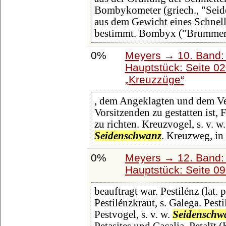
Bombykometer (griech., "Seide
aus dem Gewicht eines Schnel
bestimmt. Bombyx ("Brummer")
0%
Meyers → 10. Band:
Hauptstück: Seite 0
Kreuzzüge
, dem Angeklagten und dem Ve
Vorsitzenden zu gestatten ist,
zu richten. Kreuzvogel, s. v. w
Seidenschwanz
. Kreuzweg, in
0%
Meyers → 12. Band:
Hauptstück: Seite 0
beauftragt war. Pestilénz (lat. p
Pestilénzkraut, s. Galega. Pesti
Pestvogel, s. v. w.
Seidenschw