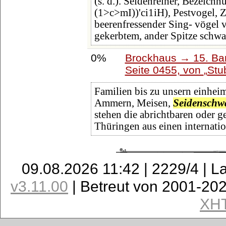
(s. d.). Seidenreiher, Bezeichn
(1>c>mI))'ci1iH), Pestvogel, Z
beerenfressender Sing- vögel 
gekerbtem, ander Spitze sch
0%
Brockhaus → 15. Ban
Seite 0455, von
Stu
Familien bis zu unsern einheim
Ammern, Meisen,
Seidenschw
stehen die abrichtbaren oder g
Thüringen aus einen internati
09.08.2026 11:42 | 2229/4 | L
v3.11.00
| Betreut von 2001-20
XH