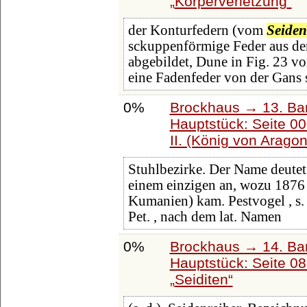
Körperverletzung
der Konturfedern (vom
Seide
sckuppenförmige Feder aus dem
abgebildet, Dune in Fig. 23 vo
eine Fadenfeder von der Gans 
0%
Brockhaus → 13. Ban
Hauptstück: Seite 0
II. (König von Aragon
Stuhlbezirke. Der Name deutet
einem einzigen an, wozu 1876
Kumanien) kam. Pestvogel , s
Pet. , nach dem lat. Namen
0%
Brockhaus → 14. Ba
Hauptstück: Seite 0
Seiditen