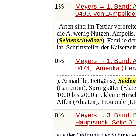
1%
Meyers → 1. Band: A 
0499, von
Ampelide
-Arten sind im Tertiär verbre
die A. wenig Nutzen. Ampelis
(
Seidenschwänze
), Familie de
lat. Schriftsteller der Kaiserze
0%
Meyers → 1. Band: A 
0474,
Amerika (Tier
). Armadille, Fettgänse,
Seide
(Lamentin), Springkäfer (Elate
1000 bis 2000 m: kleine Hirsche
Affen (Aluaten), Troupiale (Ic
0%
Meyers → 3. Band: B
Hauptstück: Seite 0
aus der Ordnung der Schmetter