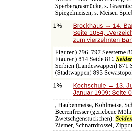
Sperbergrasmücke, s. Grasmüc
Spiegelmeisen, s. Meisen Spieß
1%
Brockhaus → 14. Ba
Seite 1054,
Verzeic
zum vierzehnten Ba
Figuren) 796. 797 Seesterne 8
Figuren) 814 Seide 816
Seide
Serbien (Landeswappen) 871 S
(Stadtwappen) 893 Sewastopo
1%
Kochschule → 13. Ju
Januar 1909: Seite 
, Haubenmeise, Kohlmeise, Sc
Beerenfresser (geriebene Möhr
Zwetschgenstückchen):
Seide
Ziemer, Schnarrdrossel, Zippdr