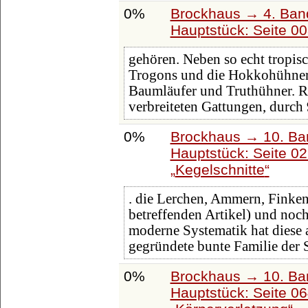
0%
Brockhaus → 4. Ban
Hauptstück: Seite 0
gehören. Neben so echt tropisc
Trogons und die Hokkohühner 
Baumläufer und Truthühner. Re
verbreiteten Gattungen, durch
0%
Brockhaus → 10. Ba
Hauptstück: Seite 0
Kegelschnitte
. die Lerchen, Ammern, Finken
betreffenden Artikel) und noc
moderne Systematik hat diese a
gegründete bunte Familie der 
0%
Brockhaus → 10. Ba
Hauptstück: Seite 0