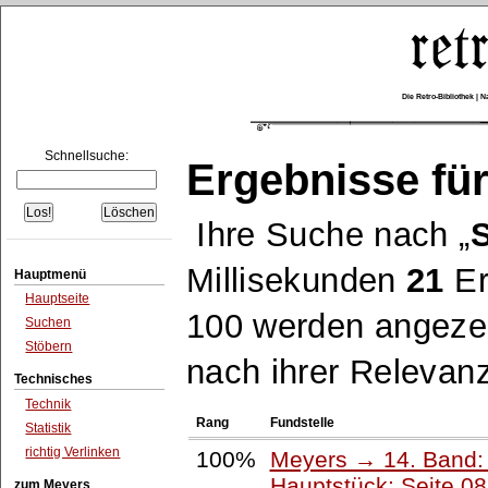
Die Retro-Bibliothek |
Schnellsuche:
Ergebnisse für
Ihre Suche nach
Millisekunden
21
Er
Hauptmenü
Hauptseite
100 werden angezei
Suchen
Stöbern
nach ihrer Relevanz
Technisches
Technik
Rang
Fundstelle
Statistik
richtig Verlinken
100%
Meyers → 14. Band:
Hauptstück: Seite 0
zum Meyers